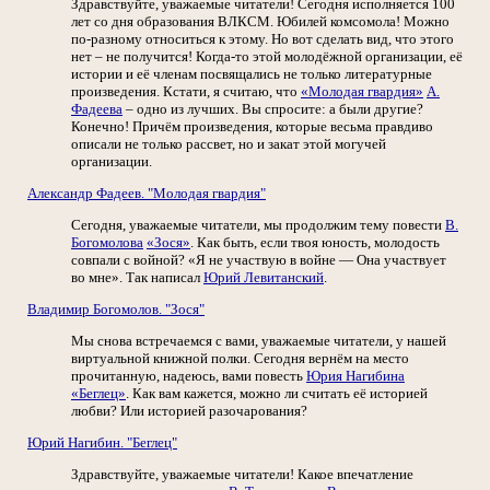
Здравствуйте, уважаемые читатели! Сегодня исполняется 100
лет со дня образования ВЛКСМ. Юбилей комсомола! Можно
по-разному относиться к этому. Но вот сделать вид, что этого
нет – не получится! Когда-то этой молодёжной организации, её
истории и её членам посвящались не только литературные
произведения. Кстати, я считаю, что
«Молодая гвардия»
А.
Фадеева
– одно из лучших. Вы спросите: а были другие?
Конечно! Причём произведения, которые весьма правдиво
описали не только рассвет, но и закат этой могучей
организации.
Александр Фадеев. "Молодая гвардия"
Сегодня, уважаемые читатели, мы продолжим тему повести
В.
Богомолова
«Зося»
. Как быть, если твоя юность, молодость
совпали с войной? «Я не участвую в войне — Она участвует
во мне». Так написал
Юрий Левитанский
.
Владимир Богомолов. "Зося"
Мы снова встречаемся с вами, уважаемые читатели, у нашей
виртуальной книжной полки. Сегодня вернём на место
прочитанную, надеюсь, вами повесть
Юрия Нагибина
«Беглец»
. Как вам кажется, можно ли считать её историей
любви? Или историей разочарования?
Юрий Нагибин. "Беглец"
Здравствуйте, уважаемые читатели! Какое впечатление