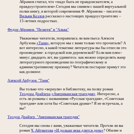
Абрамов считал, что «надо быть не правдоискателем, а
правдоустроителем».Сегодня мы снимем с нашей виртуальной
полки книгу, в которой современник Ф. Абрамова – писатель
Вильям Козлов
рассказал о настоящих правдоустроителях –
15-летних подростках.
Федор Абрамов. "Пелагея" и "Алька"
Уважаемые читатели, понравилась ли вам пьеса Алексея
Арбузова
«Таня»
, которую мы с вами только что прочитали? А
вот интересно, к какой тематике литературы вы бы отнесли это
произведение: к городской или деревенской? Если вам плюс-
минус двадцать лет, вы удивитесь: как можно определять жанр
литературного произведения по географическому и
административному признаку? Читатели постарше примут это
как должное.
Алексей Арбузов. "Таня"
Вы только что «вернули» в библиотеку, на полку роман
Теодора Драйзера
«Американская трагедия»
. Интересно, а
есть ли романы с названиями «Русская трагедия», «Советская
трагедия» или хотя бы «Советская драма»? Я не встречала, а
вы?
Теодор Драйзер. "Американская трагедия"
Сегодня мы снова с вами, уважаемые читатели. Прочли ли вы
роман
Ч. Айтматова
«И дольше века длится день»
? Обилие и