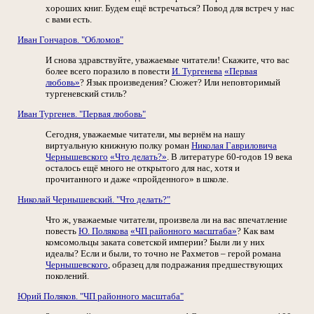
хороших книг. Будем ещё встречаться? Повод для встреч у нас
с вами есть.
Иван Гончаров. "Обломов"
И снова здравствуйте, уважаемые читатели! Скажите, что вас
более всего поразило в повести
И. Тургенева
«Первая
любовь»
? Язык произведения? Сюжет? Или неповторимый
тургеневский стиль?
Иван Тургенев. "Первая любовь"
Сегодня, уважаемые читатели, мы вернём на нашу
виртуальную книжную полку роман
Николая Гавриловича
Чернышевского
«Что делать?»
. В литературе 60-годов 19 века
осталось ещё много не открытого для нас, хотя и
прочитанного и даже «пройденного» в школе.
Николай Чернышевский. "Что делать?"
Что ж, уважаемые читатели, произвела ли на вас впечатление
повесть
Ю. Полякова
«ЧП районного масштаба»
? Как вам
комсомольцы заката советской империи? Были ли у них
идеалы? Если и были, то точно не Рахметов – герой романа
Чернышевского
, образец для подражания предшествующих
поколений.
Юрий Поляков. "ЧП районного масштаба"