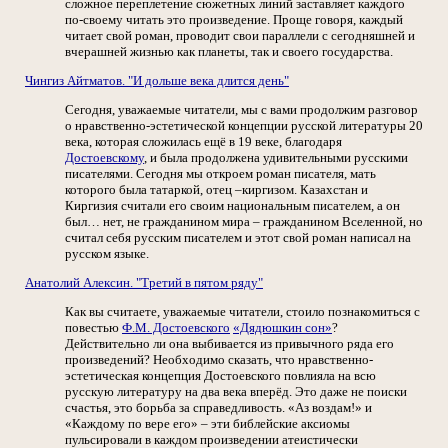
сложное переплетение сюжетных линий заставляет каждого
по-своему читать это произведение. Проще говоря, каждый
читает свой роман, проводит свои параллели с сегодняшней и
вчерашней жизнью как планеты, так и своего государства.
Чингиз Айтматов. "И дольше века длится день"
Сегодня, уважаемые читатели, мы с вами продолжим разговор
о нравственно-эстетической концепции русской литературы 20
века, которая сложилась ещё в 19 веке, благодаря
Достоевскому
, и была продолжена удивительными русскими
писателями. Сегодня мы откроем роман писателя, мать
которого была татаркой, отец –киргизом. Казахстан и
Киргизия считали его своим национальным писателем, а он
был… нет, не гражданином мира – гражданином Вселенной, но
считал себя русским писателем и этот свой роман написал на
русском языке.
Анатолий Алексин. "Третий в пятом ряду"
Как вы считаете, уважаемые читатели, стоило познакомиться с
повестью
Ф.М. Достоевского
«Дядюшкин сон»
?
Действительно ли она выбивается из привычного ряда его
произведений? Необходимо сказать, что нравственно-
эстетическая концепция Достоевского повлияла на всю
русскую литературу на два века вперёд. Это даже не поиски
счастья, это борьба за справедливость. «Аз воздам!» и
«Каждому по вере его» – эти библейские аксиомы
пульсировали в каждом произведении атеистически