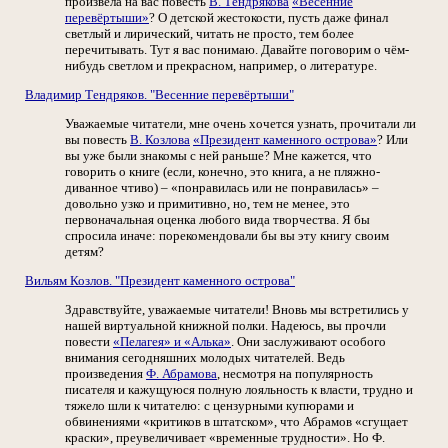
произвела на вас повесть
В. Тендрякова
«Весенние
перевёртыши»
? О детской жестокости, пусть даже финал
светлый и лирический, читать не просто, тем более
перечитывать. Тут я вас понимаю. Давайте поговорим о чём-
нибудь светлом и прекрасном, например, о литературе.
Владимир Тендряков. "Весенние перевёртыши"
Уважаемые читатели, мне очень хочется узнать, прочитали ли
вы повесть
В. Козлова
«Президент каменного острова»
? Или
вы уже были знакомы с ней раньше? Мне кажется, что
говорить о книге (если, конечно, это книга, а не пляжно-
диванное чтиво) – «понравилась или не понравилась» –
довольно узко и примитивно, но, тем не менее, это
первоначальная оценка любого вида творчества. Я бы
спросила иначе: порекомендовали бы вы эту книгу своим
детям?
Вильям Козлов. "Президент каменного острова"
Здравствуйте, уважаемые читатели! Вновь мы встретились у
нашей виртуальной книжной полки. Надеюсь, вы прочли
повести
«Пелагея» и «Алька»
. Они заслуживают особого
внимания сегодняшних молодых читателей. Ведь
произведения
Ф. Абрамова
, несмотря на популярность
писателя и кажущуюся полную лояльность к власти, трудно и
тяжело шли к читателю: с цензурными купюрами и
обвинениями «критиков в штатском», что Абрамов «сгущает
краски», преувеличивает «временные трудности». Но Ф.