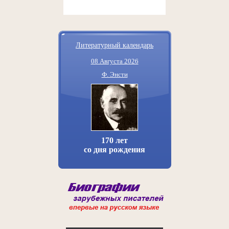
Литературный календарь
08 Августа 2026
Ф. Энсти
170 лет
со дня рождения