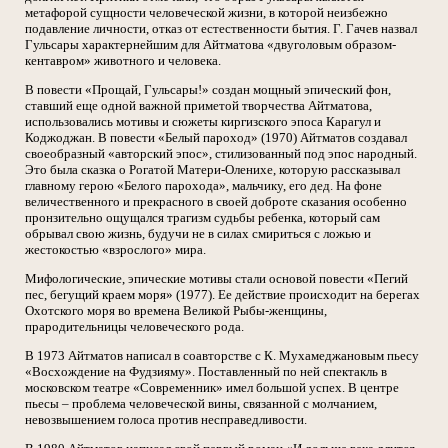
метафорой сущности человеческой жизни, в которой неизбежно
подавление личности, отказ от естественности бытия. Г. Гачев назвал
Гульсары характернейшим для Айтматова «двуголовым образом-
кентавром» животного и человека.
В повести «Прощай, Гульсары!» создан мощный эпический фон,
ставший еще одной важной приметой творчества Айтматова,
использовались мотивы и сюжеты киргизского эпоса Карагул и
Коджоджан. В повести «Белый пароход» (1970) Айтматов создавал
своеобразный «авторский эпос», стилизованный под эпос народный.
Это была сказка о Рогатой Матери-Оленихе, которую рассказывал
главному герою «Белого парохода», мальчику, его дед. На фоне
величественного и прекрасного в своей доброте сказания особенно
пронзительно ощущался трагизм судьбы ребенка, который сам
обрывал свою жизнь, будучи не в силах смириться с ложью и
жестокостью «взрослого» мира.
Мифологические, эпические мотивы стали основой повести «Пегий
пес, бегущий краем моря» (1977). Ее действие происходит на берегах
Охотского моря во времена Великой Рыбы-женщины,
прародительницы человеческого рода.
В 1973 Айтматов написал в соавторстве с К. Мухамеджановым пьесу
«Восхождение на Фудзияму». Поставленный по ней спектакль в
московском театре «Современник» имел большой успех. В центре
пьесы – проблема человеческой вины, связанной с молчанием,
невозвышением голоса против несправедливости.