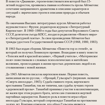
В повести «Джамиля», героем-повествователем которой был 15-
летний подросток, проявилась главная особенность прозы Айтматова:
сочетание напряженного драматизма в описании характеров и
ситуаций с лирическим строем в описании природы и обычаев
народа.
По окончании Высших литературных курсов Айтматов работал
журналистом в г. Фрунзе, редактором журнала «Литературный
Киргизстан». В 1960–1980-е годы был депутатом Верховного Совета
СССР, делегатом съезда КПСС, входил в редколлегии «Нового мира»
и «Литературной газеты». За свои произведения Айтматов был
трижды удостоен Государственной премии СССР (1968, 1980, 1983).
В 1963 был издан сборник Айтматова «Повести гор и степей», за
который он получил Ленинскую премию. Вошедшие в книгу повести
«Тополек мой в красной косынке», «Первый учитель», «Материнское
поле» повествовали о сложных психологических и житейских
коллизиях, происходящих в жизни простых деревенских людей в их
столкновении с новой жизнью.
До 1965 Айтматов писал на киргизском языке. Первая повесть,
написанная им по-русски, – «Прощай, Гульсары!» (первонач. название
«Смерть иноходца», 1965). Судьба главного героя, киргизского
крестьянина Тананбая, так же типична, как судьбы лучших героев
«деревенской прозы». Тананбай принимал участие в коллективизации,
не жалея при этом родного брата, затем сам становился жертвой
партийных карьеристов. Важную роль в повести играл образ
иноходца Гульсары, который сопровождал Тананбая на протяжении
долгих лет. Критики отмечали, что образ Гульсары является