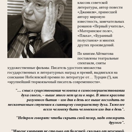
классик советской
литературы, автор повести
«Джамиля», принесшей
автору мировую
известность, замечательных
романов «Первый учитель»,
«Материнское поле»,
«Плаха», «Буранный
полустанок» и многих
других произведений.
По книгам Айтматова
поставлены театральные
спектакли, сняты
художественные фильмы. Писатель удостоен множества
государственных и литературных наград и премий, выдвигался на
соискание Нобелевской премии по литературе от… Турции (!), как
«крупнейший тюркоязычный писатель современности».
"… смысл существования человека в самосовершенствовании
духа своего, – выше этого нет цели в мире. В этом красота
разумного бытия – изо дня в день все выше восходить по
нескончаемым ступеням к сияющему совершенству духа. Тяжелее
всего человеку быть человеком изо дня в день".
"Недаром говорят: чтобы скрыть свой позор, надо опозорить
другого".
"Многие умирают не столько от болезней, сколько от неуемной,