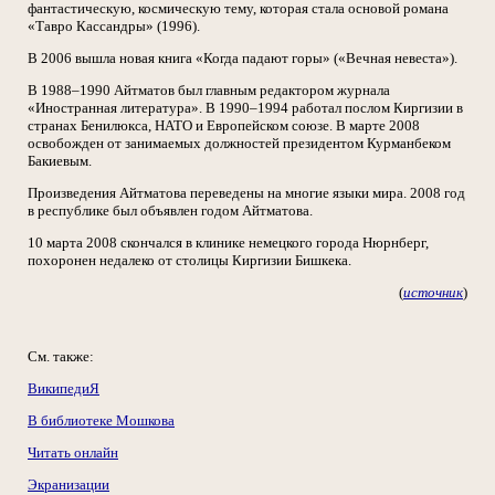
фантастическую, космическую тему, которая стала основой романа
«Тавро Кассандры» (1996).
В 2006 вышла новая книга «Когда падают горы» («Вечная невеста»).
В 1988–1990 Айтматов был главным редактором журнала
«Иностранная литература». В 1990–1994 работал послом Киргизии в
странах Бенилюкса, НАТО и Европейском союзе. В марте 2008
освобожден от занимаемых должностей президентом Курманбеком
Бакиевым.
Произведения Айтматова переведены на многие языки мира. 2008 год
в республике был объявлен годом Айтматова.
10 марта 2008 скончался в клинике немецкого города Нюрнберг,
похоронен недалеко от столицы Киргизии Бишкека.
(
источник
)
См. также:
ВикипедиЯ
В библиотеке Мошкова
Читать онлайн
Экранизации