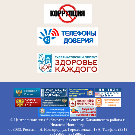
© Централизованная библиотечная система Канавинского района г.
Нижнего Новгорода
603033, Россия, г. Н. Новгород, ул. Гороховецкая, 18А, Тел/факс (831)
221-50-98, 221-88-82