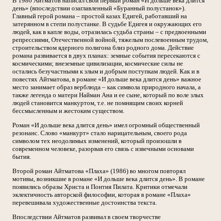
В 1980 Айтматов написал свой первый роман «И дольше века длится
день» (впоследствии озаглавленный «Буранный полустанок»).
Главный герой романа – простой казах Едигей, работавший на
затерянном в степи полустанке. В судьбе Едигея и окружающих его
людей, как в капле воды, отразилась судьба страны – с предвоенными
репрессиями, Отечественной войной, тяжелым послевоенным трудом,
строительством ядерного полигона близ родного дома. Действие
романа развивается в двух планах: земные события пересекаются с
космическими; внеземные цивилизации, космические силы не
остались безучастными к злым и добрым поступкам людей. Как и в
повестях Айтматова, в романе «И дольше века длится день» важное
место занимает образ верблюда – как символа природного начала, а
также легенда о матери Найман Ана и ее сыне, который по воле злых
людей становится манкуртом, т.е. не помнящим своих корней
бессмысленным и жестоким существом.
Роман «И дольше века длится день» имел огромный общественный
резонанс. Слово «манкурт» стало нарицательным, своего рода
символом тех неодолимых изменений, который произошли в
современном человеке, разорвав его связь с извечными основами
бытия.
Второй роман Айтматова «Плаха» (1986) во многом повторял
мотивы, возникшие в романе «И дольше века длится день». В романе
появились образы Христа и Понтия Пилата. Критики отмечали
эклектичность авторской философии, которая в романе «Плаха»
перевешивала художественные достоинства текста.
Впоследствии Айтматов развивал в своем творчестве