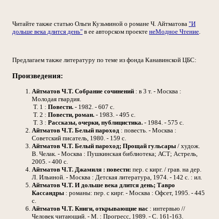
Читайте также статью Ольги Кузьминой о романе Ч. Айтматова
"И
дольше века длится день"
в ее авторском проекте
неМодное Чтение
.
Предлагаем также литературу по теме из фонда Канавинской ЦБС:
Произведения:
Айтматов Ч.Т.
Собрание сочинений
: в 3 т. - Москва :
Молодая гвардия.
Т. 1 :
Повести.
- 1982. - 607 с.
Т. 2 :
Повести, роман.
- 1983. - 495 с.
Т. 3 :
Рассказы, очерки, публицистика.
- 1984. - 575 с.
Айтматов Ч.Т.
Белый пароход
: повесть. - Москва :
Советский писатель, 1980. - 159 с.
Айтматов Ч.Т.
Белый пароход; Прощай гульсары
/ худож.
В. Челак. - Москва : Пушкинская библиотека; АСТ; Астрель,
2005. - 400 с.
Айтматов Ч.Т.
Джамиля : повести:
пер. с кирг. / грав. на дер.
Л. Ильиной. - Москва : Детская литература, 1974. - 142 с. : ил.
Айтматов Ч.Т.
И дольше века длится день; Тавро
Кассандры
: романы: пер. с кирг. - Москва : Офсет, 1995. - 445
с.
Айтматов Ч.Т.
Книги, открывающие нас
: интервью //
Человек читающий. - М. : Прогресс, 1989. - С. 161-163.