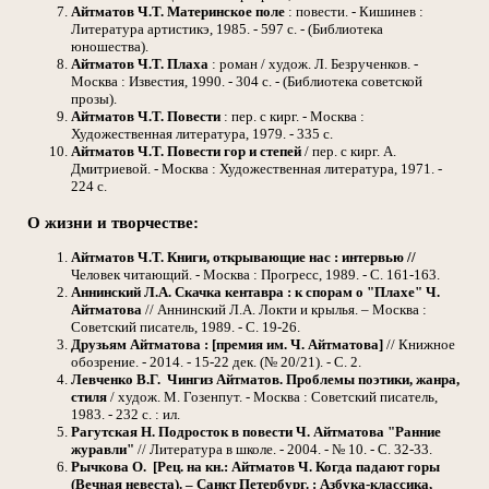
Айтматов Ч.Т.
Материнское поле
: повести. - Кишинев :
Литература артистикэ, 1985. - 597 с. - (Библиотека
юношества).
Айтматов Ч.Т.
Плаха
: роман / худож. Л. Безрученков. -
Москва : Известия, 1990. - 304 с. - (Библиотека советской
прозы).
Айтматов Ч.Т.
Повести
: пер. с кирг. - Москва :
Художественная литература, 1979. - 335 с.
Айтматов Ч.Т.
Повести гор и степей
/ пер. с кирг. А.
Дмитриевой. - Москва : Художественная литература, 1971. -
224 с.
О жизни и творчестве:
Айтматов Ч.Т. Книги, открывающие нас : интервью //
Человек читающий. - Москва : Прогресс, 1989. - С. 161-163.
Аннинский Л.А. Скачка кентавра : к спорам о "Плахе" Ч.
Айтматова
// Аннинский Л.А. Локти и крылья. – Москва :
Советский писатель, 1989. - С. 19-26.
Друзьям Айтматова : [премия им. Ч. Айтматова]
// Книжное
обозрение. - 2014. - 15-22 дек. (№ 20/21). - С. 2.
Левченко В.Г. Чингиз Айтматов. Проблемы поэтики, жанра,
стиля
/ худож. М. Гозенпут. - Москва : Советский писатель,
1983. - 232 с. : ил.
Рагутская Н. Подросток в повести Ч. Айтматова "Ранние
журавли"
// Литература в школе. - 2004. - № 10. - С. 32-33.
Рычкова О. [Рец. на кн.: Айтматов Ч. Когда падают горы
(Вечная невеста). – Санкт Петербург. : Азбука-классика,