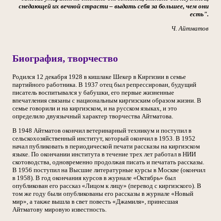
снедающей их вечной страсти
–
выдать себя за большее, чем они
есть".
Ч. Айтматов
Биография, творчество
Родился 12 декабря 1928 в кишлаке Шекер в Киргизии в семье
партийного работника. В 1937 отец был репрессирован, будущий
писатель воспитывался у бабушки, его первые жизненные
впечатления связаны с национальным киргизским образом жизни. В
семье говорили и на киргизском, и на русском языках, и это
определило двуязычный характер творчества Айтматова.
В 1948 Айтматов окончил ветеринарный техникум и поступил в
сельскохозяйственный институт, который окончил в 1953. В 1952
начал публиковать в периодической печати рассказы на киргизском
языке. По окончании института в течение трех лет работал в НИИ
скотоводства, одновременно продолжая писать и печатать рассказы.
В 1956 поступил на Высшие литературные курсы в Москве (окончил
в 1958). В год окончания курсов в журнале «Октябрь» был
опубликован его рассказ «Лицом к лицу» (перевод с киргизского). В
том же году были опубликованы его рассказы в журнале «Новый
мир», а также вышла в свет повесть «Джамиля», принесшая
Айтматову мировую известность.