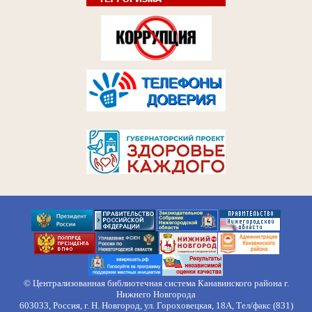
© Централизованная библиотечная система Канавинского района г.
Нижнего Новгорода
603033, Россия, г. Н. Новгород, ул. Гороховецкая, 18А, Тел/факс (831)