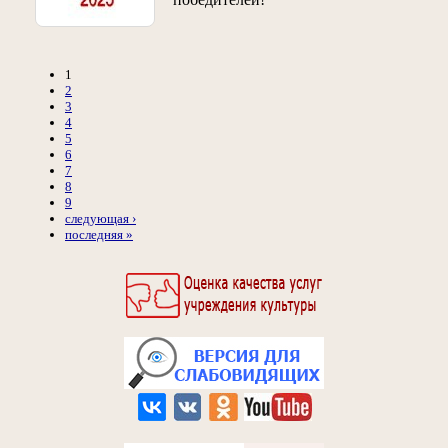
1
2
3
4
5
6
7
8
9
следующая ›
последняя »