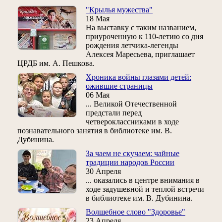
"Крылья мужества"
18 Мая
На выставку с таким названием,
приуроченную к 110-летию со дня
рождения летчика-легенды
Алексея Маресьева, приглашает
ЦРДБ им. А. Пешкова.
Хроника войны глазами детей:
ожившие страницы
06 Мая
... Великой Отечественной
предстали перед
четвероклассниками в ходе
познавательного занятия в библиотеке им. В.
Дубинина.
За чаем не скучаем: чайные
традиции народов России
30 Апреля
... оказались в центре внимания в
ходе задушевной и теплой встречи
в библиотеке им. В. Дубинина.
Волшебное слово "Здоровье"
23 Апреля