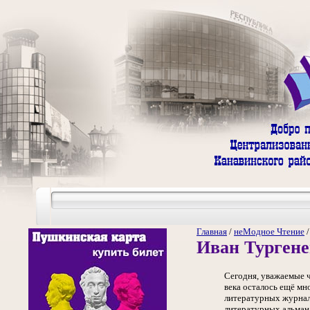
Главная
/
неМодное Чтение
Иван Тургене
Сегодня, уважаемые 
века осталось ещё мн
литературных журнала
литературных альмана