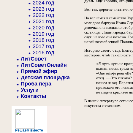
дуэль. Ещё хорошо, что фина
2024 год
2023 год
Вот так, дорогие читатели, 
2022 год
Но вернёмся в семейство Ту
2021 год
молодого барчука Ивана Сер
2020 год
девочка, она насильно отобр
скотницы. Лишь изредка бары
2019 год
слуг: на кого она похожа. То
2018 год
новой возлюбленной Полины 
2017 год
Историю своего отца, Екате
2016 год
мастером, чтоб так описать п
ЛитСовет
«Я чуть-чуть не проп
ЛитСоветОнлайн
шляпы, посмотрела на
Прямой эфир
«Que suis-je pour el
Детская площадка
отец. — Это княжна? 
пошел назад. Поравняв
Проба пера
провожала его глазами
Услуги
не сидела красивее н
Контакты
В нашей литературе есть не
искусства с эталоном.
Решаем вместе