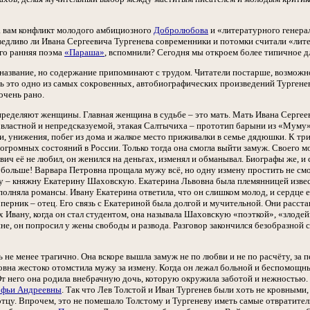
ла вам конфликт молодого амбициозного
Добролюбова
и «литературного генера
ведливо ли Ивана Сергеевича Тургенева современники и потомки считали «лит
его ранняя поэма
«Параша»
, вспомнили? Сегодня мы откроем более типичное д
 название, но содержание припоминают с трудом. Читатели постарше, возмож
дь это одно из самых сокровенных, автобиографических произведений Тургенев
очень рано.
еделяют женщины. Главная женщина в судьбе – это мать. Мать Ивана Сергее
овластной и непредсказуемой, этакая Салтычиха – прототип барыни из «Муму
и, унижения, побег из дома и жалкое место приживалки в семье дядюшки. К три
огромных состояний в России. Только тогда она смогла выйти замуж. Своего 
вич её не любил, он женился на деньгах, изменял и обманывал. Биографы же, и 
 больше! Варвара Петровна прощала мужу всё, но одну измену простить не смо
ку – княжну Екатерину Шаховскую. Екатерина Львовна была племянницей извес
сполняла романсы. Ивану Екатерина ответила, что он слишком молод, и сердце е
оперник – отец. Его связь с Екатериной была долгой и мучительной. Они расста
х Ивану, когда он стал студентом, она называла Шаховскую «поэткой», «злоде
не, он попросил у жены свободы и развода. Разговор закончился безобразной с
не менее трагично. Она вскоре вышла замуж не по любви и не по расчёту, за пе
овна жестоко отомстила мужу за измену. Когда он лежал больной и беспомощны
От него она родила внебрачную дочь, которую окружила заботой и нежностью. 
фьи Андреевны
. Так что Лев Толстой и Иван Тургенев были хоть не кровными
тцу. Впрочем, это не помешало Толстому и Тургеневу иметь самые отвратител