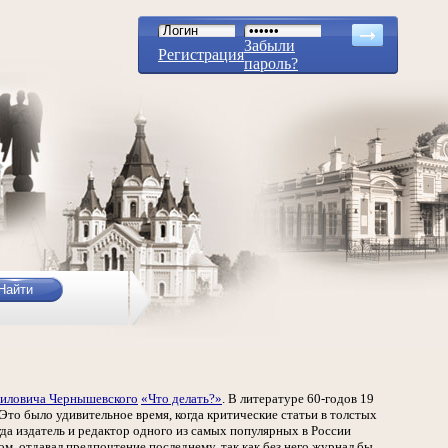
Забыли
Регистрация
пароль?
риловича Чернышевского
«Что делать?»
. В литературе 60-годов 19
 Это было удивительное время, когда критические статьи в толстых
гда издатель и редактор одного из самых популярных в России
, отдавал предпочтение последнему, так как без него журнал бы