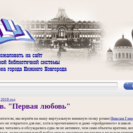
/
2018 год
в. "Первая любовь"
читатели, мы вернём на нашу виртуальную книжную полку роман
Николая Гав
ого не открытого для нас, хотя и прочитанного и даже «пройденного» в школе.
х читались и обсуждались едва ли не активнее, чем сами объекты критики, ко
хов, делая мучительный выбор между маститым писателем и молодым критиком