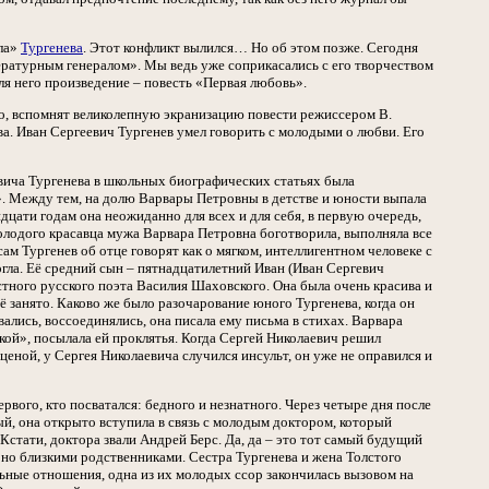
ла»
Тургенева
. Этот конфликт вылился… Но об этом позже. Сегодня
ературным генералом». Мы ведь уже соприкасались с его творчеством
ля него произведение – повесть «Первая любовь».
но, вспомнят великолепную экранизацию повести режиссером В.
а. Иван Сергеевич Тургенев умел говорить с молодыми о любви. Его
вича Тургенева в школьных биографических статьях была
». Между тем, на долю Варвары Петровны в детстве и юности выпала
дцати годам она неожиданно для всех и для себя, в первую очередь,
молодого красавца мужа Варвара Петровна боготворила, выполняла все
сам Тургенев об отце говорят как о мягком, интеллигентном человеке с
гла. Её средний сын – пятнадцатилетний Иван (Иван Сергевич
тного русского поэта Василия Шаховского. Она была очень красива и
ё занято. Каково же было разочарование юного Тургенева, когда он
вались, воссоединялись, она писала ему письма в стихах. Варвара
йкой», посылала ей проклятья. Когда Сергей Николаевич решил
ценой, у Сергея Николаевича случился инсульт, он уже не оправился и
рвого, кто посватался: бедного и незнатного. Через четыре дня после
й, она открыто вступила в связь с молодым доктором, который
Кстати, доктора звали Андрей Берс. Да, да – это тот самый будущий
, но близкими родственниками. Сестра Тургенева и жена Толстого
ьные отношения, одна из их молодых ссор закончилась вызовом на