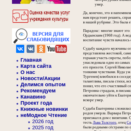
умер.
Да, конечно, это я напомни
нам предстоит решить, спра
в нашей рубрике. Это была 
Парадокс: многие знают это
Ордынским (1968 год). А ве
воспитание чувств началось 
Судьбу каждого мужчины опр
представлена жестокой, сам
горькая участь сироты, побо
Главная
унаследовала одно из самых 
Карта сайта
его прихоти. Сергей Николае
О нас
тонкими чувствами. Куда уж
Тургенев) влюбился в сосед
Новости/Акции
талантлива, писала стихи, и
Делимся опытом
понял, что его счастливый с
Рекомендуем
Петровна страдала, в письма
окончательно уйти к Екатери
Канавино
вскоре умер.
Проект года
Книжные новинки
Судьба Екатерины сложилась 
родов умерла. Варвара Петр
неМодное Чтение
приезжал в дом с визитами. 
2026 год
тесть
Льва Толстого
, отец
Со
2025 год
были родными сёстрами по о