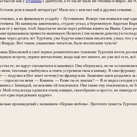
л был не как у
Пушкина
с Дантесом, а то бы не было ни «Войны и мира», ни «О
обстояли дела в нашей литературе! Мало кто с кем пил чай и дружил семьями…
ргеневых, в их фамильную усадьбу – Лутовиново. Вскоре там появился ещё од
геевича. Но каникулы закончились, студент уехал, а беременную Авдотью Варв
ала её у матери, чтоб Авдотья не могла через ребёнка влиять на Ивана. Свою 
ня приказывала привести маленькую Пелагею ( так назвали девочку) в господс
лько через десять лет Тургенев, уже будучи известным писателем, узнал, что у 
Виардо. Вот таким, уважаемые читатели, было воспитание чувств!
рины Шаховской и своё первое романтическое томление Тургенев почти дослов
ервую встречу, первое впечатление, когда ещё нет ничего, но уже всё есть, вс
устил ее; но вдруг спохватился и кашлянул. Она обернулась, но не остановил
 меня, тихонько улыбнулась и опять устремила глаза в книжку. Я снял фуражку
le?» — подумал я (бог знает почему) по-французски. Знакомые шаги раздались з
— спросил он меня. — Княжна. — Разве ты ее знаешь? — Я ее видел сегодня ут
шись с Зинаидой, он вежливо ей поклонился. Она также ему поклонилась, не без
. Мой отец всегда одевался очень изящно, своеобразно и просто; но никогда ег
а его едва поредевших кудрях».
сколько произведений с названием «Первая любовь». Прочтите повесть Тургене