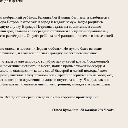
тцов и детей».
ин внебрачный ребёнок. Белошвейка Дуняша без памяти влюбилась в
ара Петровна отослала в город и выдала замуж. Когда родилась
родную внучку Варвара Петровна отдала на воспитание в семью
кий дом, ставила её посредине гостиной и с издёвкой спрашивала у
него растёт дочь. Он увёз ребёнка во Францию и поселил в семье своей
но описал в повести «Первая любовь». Но нужно быть великим
ё случилось, и хочется прогнать догадку, но уже невозможно:
ась, отвела рукою широкую голубую ленту своей круглой соломенной
 и, помявшись немного на месте, пошел прочь с тяжелым сердцем.
а мною: я оглянулся — ко мне своей быстрой и легкой походкой шел
ром у княгини. Отец остановился и, круто повернувшись на каблуках,
 некоторого изумления на лице, и опустила книгу. Я видел, как она
о фигура не показалась мне более стройной, никогда его серая шляпа
ва. Всегда стоит сравнить даже очень хорошее произведение
Ольга Кузьмина. 26 ноября 2018 года