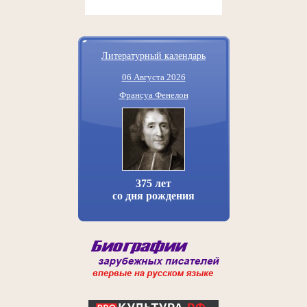
Литературный календарь
06 Августа 2026
Франсуа Фенелон
375 лет
со дня рождения