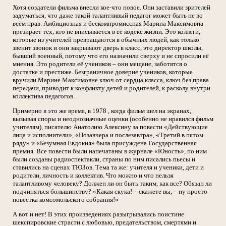
Хотя создатели фильма внесли кое-что новое. Они заставили зрителей
задуматься, что даже такой талантливый педагог может быть не во
всём прав. Амбициозная и бескомпромиссная Марина Максимовна
презирает тех, кто не вписывается в её кодекс жизни. Это коллеги,
которые из учителей превращаются в обычных людей, как только
звенит звонок и они закрывают дверь в класс, это директор школы,
бывший военный, потому что его назначили сверху и не спросили её
мнения. Это родители её учеников – они мещане, заботятся о
достатке и престиже. Безграничное доверие учеников, которые
вручили Марине Максимовне ключ от сердца класса, ключ без права
передачи, приводит к конфликту детей и родителей, к расколу внутри
коллектива педагогов.
Примерно в это же время, в 1978 , когда фильм шел на экранах,
вызывая споры и неоднозначные оценки (особенно не нравился фильм
учителям), писателю Анатолию Алексину за повести «Действующие
лица и исполнители», «Позавчера и послезавтра», «Третий в пятом
ряду» и «Безумная Евдокия» была присуждена Государственная
премия. Все повести были напечатаны в журнале «Юность», по ним
были созданы радиоспектакли, страны по ним писались пьесы и
ставились на сценах ТЮЗов. Тема та же: учителя и ученики, дети и
родители, личность и коллектив. Что можно и что нельзя
талантливому человеку? Должен ли он быть таким, как все? Обязан ли
подчиняться большинству? «Какая скука! – скажете вы, – ну просто
повестка комсомольского собрания!»
А вот и нет! В этих произведениях разыгрывались поистине
шекспировские страсти с любовью, предательством, смертями и