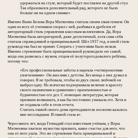
удержаться на стуле, который будет поставлен на другой стул.
Так образовался дополнительный ряд, которого не было
больше ни на одном снимке».
Именно Ваню Белова Вера Матвеевна считала своим злым гением. Он
один из всех её учеником спорил с ней, разбивал в дребезги её
авторитарный стиль управления классным коллективом. Да, Вера
Матвеевна была авторитарной, даже деспотичной, хотя сама себя
считала справедливой и принципиальной. Шёл 1937 год, и иной стиль
руководства был не принят. Спорить с учителями было нельзя.
Именно стремление быть принципиальной руководило ею самой,
когда она развелась с мужем, отцом её полуторогодовалого ребёнка,
потому что:
«Его профессиональные заботы я нарекла «четвероногими
увлечениями». Он жил ими с детства. Без конца о них думал и
говорил. Я не требовала, чтобы из двух своих любовей он
выбрал одну. Но всячески подчеркивала величие и красоту
своего назначения в сравнении с приземленностью и
будничностью его дел. С помощью литературы, которая
призвана возвышать, я как бы постоянно унижала его. Хотя и
не отдавала себе в этом отчета.
Считать главой своего дома преподавателя зоологии казалось
мне несолидным. И главой стала я».
Через много лет, когда Геннадий стал известным учёным, у Веры
Матвеевны хватило мужества признать, какое счастье для него, что
она от него ушла. Это же стремление быть принципиальной и