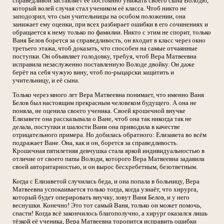
справедливой заставляет её постоянно унижать своего сына Володю,
который волей случая стал учеником её класса. Чтоб никто не
заподозрил, что сын учительницы на особом положении, она
занижает ему оценки, при всех разбирает ошибки в его сочинениях и
обращается к нему только по фамилии. Никто с этим не спорит, только
Ваня Белов борется за справедливость, он входит в класс через окно
третьего этажа, чтоб доказать, что способен на самые отчаянные
поступки. Он объявляет голодовку, требуя, чтоб Вера Матвеевна
исправила незаслуженно поставленную Володе двойку. Он даже
берёт на себя чужую вину, чтоб по-рыцарски защитить и
учительницу, и её сына.
Только через много лет Вера Матвеевна понимает, что именно Ваня
Белов был настоящим прекрасным человеком будущего. А она не
поняла, не оценила своего ученика. Своей крошечной внучке
Елизавете она рассказывала о Ване, чтоб она так никогда так не
делала, поступки и шалости Вани она приводила в качестве
отрицательного примера. Но добилась обратного: Елизавета во всём
подражает Ване. Она, как и он, борется за справедливость.
Крошечная пятилетняя девчушка стала яркой индивидуальностью в
отличие от своего папы Володи, которого Вера Матвеевна задавила
своей авторитарностью, и он вырос бесхребетным, безответным.
Когда с Елизаветой случилась беда, и она попала в больницу, Вера
Матвеевна успокаивается только тогда, когда узнаёт, что хирурга,
который будет оперировать внучку, зовут Ваня Белов, и у него
веснушки. Конечно! Это тот самый Ваня, только он может помочь,
спасти! Когда всё закончилось благополучно, а хирург оказался лишь
тёзкой её ученика, Вера Матвеевна торопится исправить ошибки