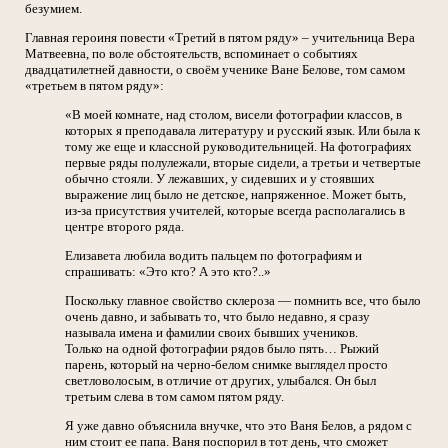
безумием.
Главная героиня повести «Третий в пятом ряду» – учительница Вера
Матвеевна, по воле обстоятельств, вспоминает о событиях
двадцатилетней давности, о своём ученике Ване Белове, том самом
«третьем в пятом ряду»:
«В моей комнате, над столом, висели фотографии классов, в
которых я преподавала литературу и русский язык. Или была к
тому же еще и классной руководительницей. На фотографиях
первые ряды полулежали, вторые сидели, а третьи и четвертые
обычно стояли. У лежавших, у сидевших и у стоявших
выражение лиц было не детское, напряженное. Может быть,
из-за присутствия учителей, которые всегда располагались в
центре второго ряда.
Елизавета любила водить пальцем по фотографиям и
спрашивать: «Это кто? А это кто?..»
Поскольку главное свойство склероза — помнить все, что было
очень давно, и забывать то, что было недавно, я сразу
называла имена и фамилии своих бывших учеников.
Только на одной фотографии рядов было пять… Рыжий
парень, который на черно-белом снимке выглядел просто
светловолосым, в отличие от других, улыбался. Он был
третьим слева в том самом пятом ряду.
Я уже давно объяснила внучке, что это Ваня Белов, а рядом с
ним стоит ее папа. Ваня поспорил в тот день, что сможет