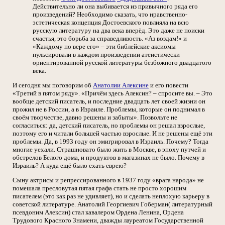
Действительно ли она выбивается из привычного ряда его
произведений? Необходимо сказать, что нравственно-
эстетическая концепция Достоевского повлияла на всю
русскую литературу на два века вперёд. Это даже не поиски
счастья, это борьба за справедливость. «Аз воздам!» и
«Каждому по вере его» – эти библейские аксиомы
пульсировали в каждом произведении атеистически
ориентированной русской литературы безбожного двадцатого
века.
И сегодня мы поговорим об
Анатолии Алексине
и его повести
«Третий в пятом ряду». «Причём здесь Алексин? – спросите вы. – Это
вообще детский писатель, и последние двадцать лет своей жизни он
прожил не в России, а в Израиле. Проблемы, которые он поднимал в
своём творчестве, давно решены и забыты». Позвольте не
согласиться: да, детский писатель, но проблемы он решал взрослые,
поэтому его и читали большей частью взрослые. И не решены ещё эти
проблемы. Да, в 1993 году он эмигрировал в Израиль. Почему? Тогда
многие уехали. Страшновато было жить в Москве, в эпоху путчей и
обстрелов Белого дома, и продуктов в магазинах не было. Почему в
Израиль? А куда ещё было ехать еврею?
Сыну актрисы и репрессированного в 1937 году «врага народа» не
помешала пресловутая пятая графа стать не просто хорошим
писателем (это как раз не удивляет), но и сделать неплохую карьеру в
советской литературе. Анатолий Георгиевич Гоберман( литературный
псевдоним Алексин) стал кавалером Ордена Ленина, Ордена
Трудового Красного Знамени, дважды лауреатом Государственной