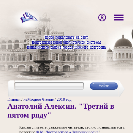
Главная
/
неМодное Чтение
/
2018 год
Анатолий Алексин. "Третий в
пятом ряду"
Как вы считаете, уважаемые читатели, стоило познакомиться с
повестью
Ф.М. Достоевского
«Дядюшкин сон»
?