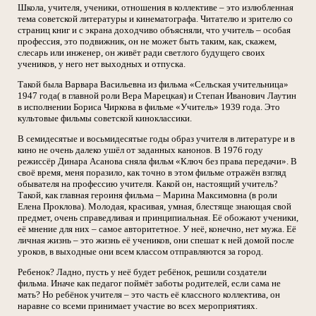
Школа, учителя, ученики, отношения в коллективе – это излюбленная
тема советской литературы и кинематографа. Читателю и зрителю со
страниц книг и с экрана доходчиво объясняли, что учитель – особая
профессия, это подвижник, он не может быть таким, как, скажем,
слесарь или инженер, он живёт ради светлого будущего своих
учеников, у него нет выходных и отпуска.
Такой была Варвара Васильевна из фильма «Сельская учительница»
1947 года( в главной роли Вера Марецкая) и Степан Иванович Лаутин
в исполнении Бориса Чиркова в фильме «Учитель» 1939 года. Это
культовые фильмы советской киноклассики.
В семидесятые и восьмидесятые годы образ учителя в литературе и в
кино не очень далеко ушёл от заданных канонов. В 1976 году
режиссёр Динара Асанова сняла фильм «Ключ без права передачи». В
своё время, меня поразило, как точно в этом фильме отражён взгляд
обывателя на профессию учителя. Какой он, настоящий учитель?
Такой, как главная героиня фильма – Марина Максимовна (в роли
Елена Проклова). Молодая, красивая, умная, блестяще знающая свой
предмет, очень справедливая и принципиальная. Её обожают ученики,
её мнение для них – самое авторитетное. У неё, конечно, нет мужа. Её
личная жизнь – это жизнь её учеников, они спешат к ней домой после
уроков, в выходные они всем классом отправляются за город.
Ребенок? Ладно, пусть у неё будет ребёнок, решили создатели
фильма. Иначе как педагог поймёт заботы родителей, если сама не
мать? Но ребёнок учителя – это часть её классного коллектива, он
наравне со всеми принимает участие во всех мероприятиях.