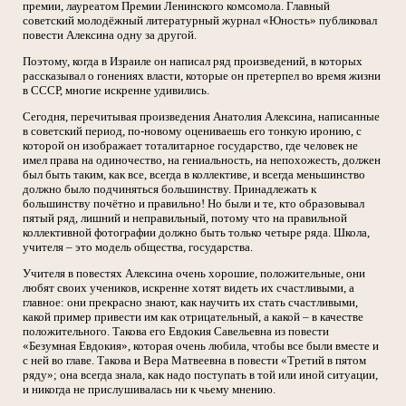
премии, лауреатом Премии Ленинского комсомола. Главный
советский молодёжный литературный журнал «Юность» публиковал
повести Алексина одну за другой.
Поэтому, когда в Израиле он написал ряд произведений, в которых
рассказывал о гонениях власти, которые он претерпел во время жизни
в СССР, многие искренне удивились.
Сегодня, перечитывая произведения Анатолия Алексина, написанные
в советский период, по-новому оцениваешь его тонкую иронию, с
которой он изображает тоталитарное государство, где человек не
имел права на одиночество, на гениальность, на непохожесть, должен
был быть таким, как все, всегда в коллективе, и всегда меньшинство
должно было подчиняться большинству. Принадлежать к
большинству почётно и правильно! Но были и те, кто образовывал
пятый ряд, лишний и неправильный, потому что на правильной
коллективной фотографии должно быть только четыре ряда. Школа,
учителя – это модель общества, государства.
Учителя в повестях Алексина очень хорошие, положительные, они
любят своих учеников, искренне хотят видеть их счастливыми, а
главное: они прекрасно знают, как научить их стать счастливыми,
какой пример привести им как отрицательный, а какой – в качестве
положительного. Такова его Евдокия Савельевна из повести
«Безумная Евдокия», которая очень любила, чтобы все были вместе и
с ней во главе. Такова и Вера Матвеевна в повести «Третий в пятом
ряду»; она всегда знала, как надо поступать в той или иной ситуации,
и никогда не прислушивалась ни к чьему мнению.