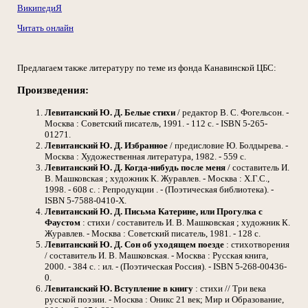
ВикипедиЯ
Читать онлайн
Предлагаем также литературу по теме из фонда Канавинской ЦБС:
Произведения:
Левитанский Ю. Д. Белые стихи
/ редактор В. С. Фогельсон. -
Москва : Советский писатель, 1991. - 112 с. - ISBN 5-265-
01271.
Левитанский Ю. Д. Избранное
/ предисловие Ю. Болдырева. -
Москва : Художественная литература, 1982. - 559 с.
Левитанский Ю. Д. Когда-нибудь после меня
/ составитель И.
В. Машковская ; художник К. Журавлев. - Москва : Х.Г.С.,
1998. - 608 с. : Репродукции . - (Поэтическая библиотека). -
ISBN 5-7588-0410-X.
Левитанский Ю. Д. Письма Катерине, или Прогулка с
Фаустом
: стихи / составитель И. В. Машковская ; художник К.
Журавлев. - Москва : Советский писатель, 1981. - 128 с.
Левитанский Ю. Д. Сон об уходящем поезде
: стихотворения
/ составитель И. В. Машковская. - Москва : Русская книга,
2000. - 384 с. : ил. - (Поэтическая Россия). - ISBN 5-268-00436-
0.
Левитанский Ю. Вступление в книгу
: стихи // Три века
русской поэзии. - Москва : Оникс 21 век; Мир и Образование,