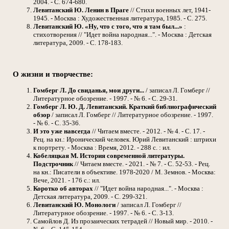
2004. - С. 674-680.
Левитанский Ю. Ленин в Праге
// Стихи военных лет, 1941-
1945. - Москва : Художественная литература, 1985. - С. 275.
Левитанский Ю. «Ну, что с того, что я там был...»
:
стихотворения // "Идет война народная...". - Москва : Детская
литература, 2009. - С. 178-183.
О жизни и творчестве:
Гомберг Л. До свиданья, мои други...
/ записал Л. Гомберг //
Литературное обозрение. - 1997. - № 6. - С. 29-31.
Гомберг Л. Ю. Д. Левитанский. Краткий библиографический
обзор
/ записал Л. Гомберг // Литературное обозрение. - 1997.
- № 6. - С. 35-36.
И это уже навсегда
// Читаем вместе. - 2012. - № 4. - С. 17. -
Рец. на кн.: Иронический человек. Юрий Левитанский : штрихи
к портрету. - Москва : Время, 2012. - 288 с. : ил.
Кобеляцкая М. История современной литературы.
Подстрочник
// Читаем вместе. - 2021. - № 7. - С. 52-53. - Рец.
на кн.: Писатели в объективе. 1978-2020 / М. Земнов. - Москва:
Вече, 2021. - 176 с.: ил.
Коротко об авторах
// "Идет война народная...". - Москва :
Детская литература, 2009. - С. 299-321.
Левитанский Ю. Монологи
/ записал Л. Гомберг //
Литературное обозрение. - 1997. - № 6. - С. 3-13.
Самойлов Д. Из прозаических тетрадей // Новый мир. - 2010. -