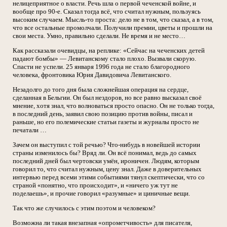
нелицеприятное о власти. Речь шла о первой чеченской войне, и
вообще про 90-е. Сказал тогда всё, что считал нужным, пользуясь
высоким случаем. Мысль-то проста: дело не в том, что сказал, а в том,
что все остальные промолчали. Получили премии, цветы и прошли на
свои места. Умно, правильно сделали. Не время и не место…
Как рассказали очевидцы, на реплике: «Сейчас на чеченских детей
падают бомбы» — Левитанскому стало плохо. Вызвали скорую.
Спасти не успели. 25 января 1996 года не стало благородного
человека, фронтовика Юрия Давидовича Левитанского.
Незадолго до того дня была сложнейшая операция на сердце,
сделанная в Бельгии. Он был нездоров, но все равно высказал своё
мнение, хотя знал, что волноваться просто опасно. Он не только тогда,
в последний день, заявил свою позицию против войны, писал и
раньше, но его полемические статьи газеты и журналы просто не
печатали …
Зачем он выступил с той речью? Что-нибудь в новейшей истории
страны изменилось бы? Вряд ли. Он всё понимал, ведь до самых
последний дней был чертовски умён, ироничен. Людям, которым
говорил то, что считал нужным, цену знал. Даже в доверительных
интервью перед всеми этими событиями тянул скептически, что со
страной «понятно, что происходит», и «ничего уж тут не
поделаешь», и прочие говорил «разумные» и циничные вещи.
Так что же случилось с этим поэтом и человеком?
Возможна ли такая внезапная «опрометчивость» для писателя,