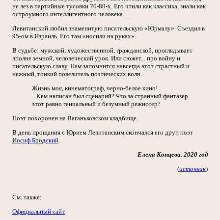
не лез в партийные тусовки 70-80-х. Его чтили как классика, знали как
остроумного интеллигентного человека…
Левитанский любил знаменитую писательскую «Юрмалу». Съездил в
95-ом в Израиль. Его там «носили на руках».
В судьбе: мужской, художественной, гражданской, проглядывает
вполне земной, человеческий урок. Или сюжет... про войну и
писательскую славу. Нам запомнится навсегда этот страстный и
нежный, тонкий повелитель поэтических волн.
Жизнь моя, кинематограф, черно-белое кино!
...Кем написан был сценарий? Что за странный фантазер
этот равно гениальный и безумный режиссер?
Поэт похоронен на Ваганьковском кладбище.
В день прощания с Юрием Левитанским скончался его друг, поэт
Иосиф Бродский
.
Елена Копцева. 2020 год
(
источник
)
См. также:
Официальный сайт