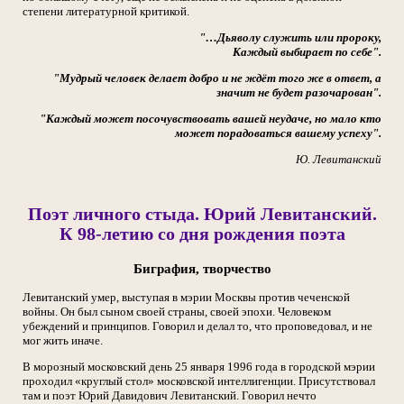
степени литературной критикой.
"…Дьяволу служить или пророку,
Каждый выбирает по себе".
"Мудрый человек делает добро и не ждёт того же в ответ, а
значит не будет разочарован".
"Каждый может посочувствовать вашей неудаче, но мало кто
может порадоваться вашему успеху".
Ю. Левитанский
Поэт личного стыда. Юрий Левитанский.
К 98-летию со дня рождения поэта
Биграфия, творчество
Левитанский умер, выступая в мэрии Москвы против чеченской
войны. Он был сыном своей страны, своей эпохи. Человеком
убеждений и принципов. Говорил и делал то, что проповедовал, и не
мог жить иначе.
В морозный московский день 25 января 1996 года в городской мэрии
проходил «круглый стол» московской интеллигенции. Присутствовал
там и поэт Юрий Давидович Левитанский. Говорил нечто