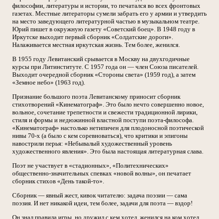
философии, литературы и истории, то печатался во всех фронтовых
газетах. Местные литераторы сумели забрать его у армии и утвердить
на место заведующего литературной частью в музыкальном театре.
Юрий пишет в окружную газету «Советский боец». В 1948 году в
Иркутске выходит первый сборник «Солдатские дороги».
Налаживается местная иркутская жизнь. Тем более, женился.
В 1955 году Левитанский срывается в Москву на двухгодичные
курсы при Литинституте. С 1957 года он — член Союза писателей.
Выходит очередной сборник «Стороны света» (1959 год), а затем
«Земное небо» (1963 год).
Признание большого поэта Левитанскому приносит сборник
стихотворений «Кинематограф». Это было нечто совершенно новое,
вольное, сочетание трепетности и свежести традиционной лирики,
стиля и формы и недюжинной властной поступи поэта-философа.
«Кинематограф» настолько нетипичен для плодоносной поэтической
нивы 70-х (а было с кем соревноваться), что критики и эпигоны
навострили перья: «Небывалый художественный уровень
художественного явления». Это была настоящая литературная слава.
Поэт не участвует в «стадионных», «Политехнических»
общественно-значительных спевках «новой волны», он печатает
сборник стихов «День такой-то».
Сборник — явный жест, кивок читателю: задача поэзии — сама
поэзия. И нет никакой идеи, тем более, задачи для поэта — вздор!
Он знал правила игры, но дружил с кем хотел, женился на ком хотел,