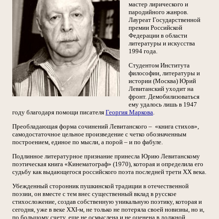
мастер лирического и
пародийного жанров.
Лауреат Государственной
премии Российской
Федерации в области
литературы и искусства
1994 года.
Студентом Института
философии, литературы и
истории (Москва) Юрий
Левитанский уходит на
фронт. Демобилизоваться
ему удалось лишь в 1947
году благодаря помощи писателя
Георгия Маркова
.
Преобладающая форма сочинений Левитанского – «книга стихов»,
самодостаточное цельное произведение с четко обозначенным
построением, единое по мысли, а порой – и по фабуле.
Подлинное литературное признание принесла Юрию Левитанскому
поэтическая книга «Кинематограф» (1970), которая и определила его
судьбу как выдающегося российского поэта последней трети XX века.
Убежденный сторонник пушкинской традиции в отечественной
поэзии, он вместе с тем внес существенный вклад в русское
стихосложение, создав собственную уникальную поэтику, которая и
сегодня, уже в веке XXI-м, не только не потеряла своей новизны, но и,
по большому счету, еще не осмыслена и не оценена в должной