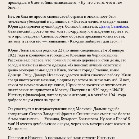
прошедшего 6 лет войны, написавшего: «Ну что с того, что я там
был...».
Нет, он был не просто сыном своей страны и эпохи, поэт был
человеком убеждений и принципов. «Поэтом личного стыда» назвал
Юрия Давидовича лучший друг, большой писатель,
Давид Самойлов
.
Левитанский просто не мог жить по-другому, он искренне верил в то,
что проповедовал. Своим, особым образом проживал жизнь поэта,
потому и стихи его — гениальны. «Каждый выбирает для себя...»
Юрий Левитанский родился 22 (по иным сведениям, 21-го) января
1922 года в крошечном городишке Козельце на Черниговщине.
Рассказывал: первое, что помнил, помимо деревьев и стен дома, это
голод и лохмотья вместо одежды. «В поисках лучшей советской
доли» молодая семья едет в Киев, потом в город Сталино, ныне
Донецк. Отцу, Давиду Исаевичу, удаётся найти сносную работу. Жили
среди шахтёрских мазанок, с одним туалетом на несколько изб. И вот,
каким-то немыслимым прыжком, Юрий переносится из жутковатых
шахтёрских ландшафтов в Москву. Поступил в 1939 году в ИФЛИ,
Институт философии, литературы и истории, а в октябре 1941 года
добровольцем ушел на фронт.
Он участвует в контрнаступлении под Москвой. Дальше судьба
солдатская: Северо-Западный фронт и Синявинские смертные болота.
А там покатилось — Украина, Бухарест, Братислава. Ну вот и Прага! 9
мая! И вместо дембельского округа, через весь материк едет воевать в
Монголию.
Перевели в Иркутск. А поскольку всё-таки студент Института