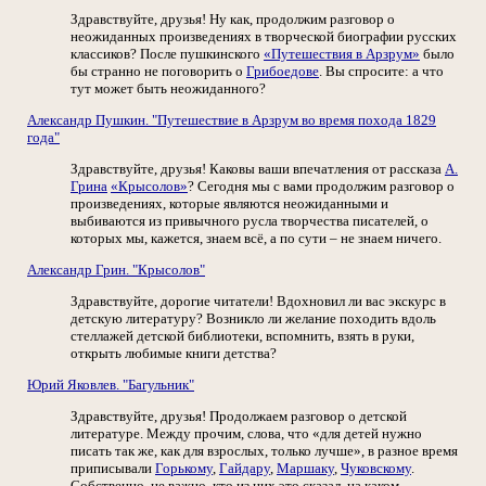
Здравствуйте, друзья! Ну как, продолжим разговор о
неожиданных произведениях в творческой биографии русских
классиков? После пушкинского
«Путешествия в Арзрум»
было
бы странно не поговорить о
Грибоедове
. Вы спросите: а что
тут может быть неожиданного?
Александр Пушкин. "Путешествие в Арзрум во время похода 1829
года"
Здравствуйте, друзья! Каковы ваши впечатления от рассказа
А.
Грина
«Крысолов»
? Сегодня мы с вами продолжим разговор о
произведениях, которые являются неожиданными и
выбиваются из привычного русла творчества писателей, о
которых мы, кажется, знаем всё, а по сути – не знаем ничего.
Александр Грин. "Крысолов"
Здравствуйте, дорогие читатели! Вдохновил ли вас экскурс в
детскую литературу? Возникло ли желание походить вдоль
стеллажей детской библиотеки, вспомнить, взять в руки,
открыть любимые книги детства?
Юрий Яковлев. "Багульник"
Здравствуйте, друзья! Продолжаем разговор о детской
литературе. Между прочим, слова, что «для детей нужно
писать так же, как для взрослых, только лучше», в разное время
приписывали
Горькому
,
Гайдару
,
Маршаку
,
Чуковскому
.
Собственно, не важно, кто из них это сказал, на каком