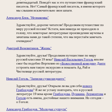
девятнадцатый. Поведёт нас в это путешествие французский
писатель. Нет! Самый французский писатель, в имени которого
мы слышим исключительно звон шпаги.
Александр Блок. "Незнакомка"
Здравствуйте, дорогие читатели! Продолжим путешествие по
миру русской поэзии? Кстати, вам никогда не приходило в
голову, что некоторые литературные произведения заучены и
зачитаны нами до такой степени, что мы перестаём замечать
очевидное?
Дмитрий Веневитинов. "Жизнь"
Здравствуйте, друзья! Продолжим путешествие по миру
русской классики 19 века?
Николай Васильевич Гоголь
вполне
смог бы подобно Вергилию из
«Божественной комедии»
Данте
устроить нам такую экскурсию и показать Ад, Рай и
Чистилище русской литературы.
Николай Гоголь. "Записки сумасшедшего"
Здравствуйте, друзья! Открыли ли вы для себя
нового
Грибоедова
? Я же не устану повторять, что в русской
литературе 19 века кроме
Грибоедова
,
Пушкина
,
Лермонтова
и
Гоголя
есть имена, достойные нашего внимания. Но сегодня –
о Гоголе.
Александр Грибоедов. "Молодые супруги"