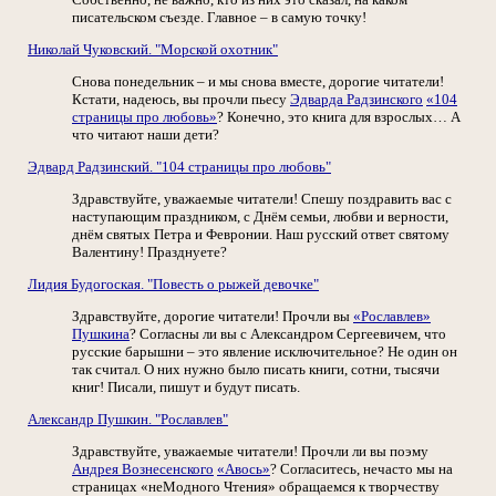
писательском съезде. Главное – в самую точку!
Николай Чуковский. "Морской охотник"
Снова понедельник – и мы снова вместе, дорогие читатели!
Кстати, надеюсь, вы прочли пьесу
Эдварда Радзинского
«104
страницы про любовь»
? Конечно, это книга для взрослых… А
что читают наши дети?
Эдвард Радзинский. "104 страницы про любовь"
Здравствуйте, уважаемые читатели! Спешу поздравить вас с
наступающим праздником, с Днём семьи, любви и верности,
днём святых Петра и Февронии. Наш русский ответ святому
Валентину! Празднуете?
Лидия Будогоская. "Повесть о рыжей девочке"
Здравствуйте, дорогие читатели! Прочли вы
«Рославлев»
Пушкина
? Согласны ли вы с Александром Сергеевичем, что
русские барышни – это явление исключительное? Не один он
так считал. О них нужно было писать книги, сотни, тысячи
книг! Писали, пишут и будут писать.
Александр Пушкин. "Рославлев"
Здравствуйте, уважаемые читатели! Прочли ли вы поэму
Андрея Вознесенского
«Авось»
? Согласитесь, нечасто мы на
страницах «неМодного Чтения» обращаемся к творчеству