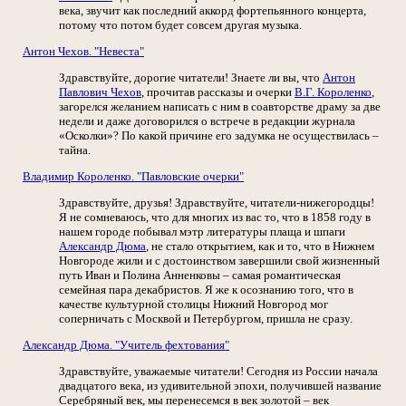
века, звучит как последний аккорд фортепьянного концерта,
потому что потом будет совсем другая музыка.
Антон Чехов. "Невеста"
Здравствуйте, дорогие читатели! Знаете ли вы, что
Антон
Павлович Чехов
, прочитав рассказы и очерки
В.Г. Короленко
,
загорелся желанием написать с ним в соавторстве драму за две
недели и даже договорился о встрече в редакции журнала
«Осколки»? По какой причине его задумка не осуществилась –
тайна.
Владимир Короленко. "Павловские очерки"
Здравствуйте, друзья! Здравствуйте, читатели-нижегородцы!
Я не сомневаюсь, что для многих из вас то, что в 1858 году в
нашем городе побывал мэтр литературы плаща и шпаги
Александр Дюма
, не стало открытием, как и то, что в Нижнем
Новгороде жили и с достоинством завершили свой жизненный
путь Иван и Полина Анненковы – самая романтическая
семейная пара декабристов. Я же к осознанию того, что в
качестве культурной столицы Нижний Новгород мог
соперничать с Москвой и Петербургом, пришла не сразу.
Александр Дюма. "Учитель фехтования"
Здравствуйте, уважаемые читатели! Сегодня из России начала
двадцатого века, из удивительной эпохи, получившей название
Серебряный век, мы перенесемся в век золотой – век