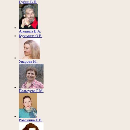
Губин В.П.
Алешков В.А.
Кузьмина О.В.
Уварова Н..
Пальгуева Г.М.
Рогожина Е.В.