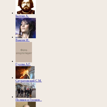
Балтин А..
Вакони И..
Гусева А.Г.
Скуратовский С.М.
Поляков и Громов ..