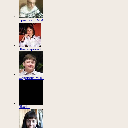
Кравченко М.А.
Шамшурина О..
Федорова М.Ю.
Black ..