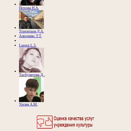
Перова Н.А.
Терентьев Д.А.
Алроникс Т.Т.
Larsen L.5.
Тасбулатова Д..
Ургин А.М.