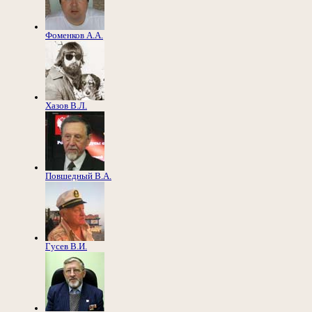
Фоменков А.А.
Хазов В.Л.
Повшедный В.А.
Гусев В.И.