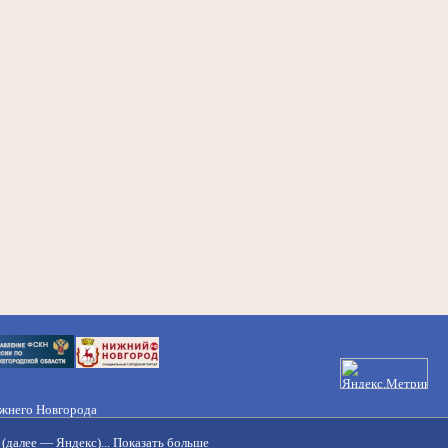
ижнего Новгорода
21-50-98, 221-88-82
(далее — Яндекс)...
Показать больше