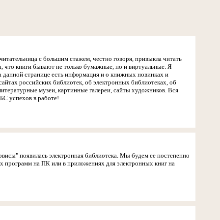
читательница с большим стажем, честно говоря, привыкла читать
, что книги бывают не только бумажные, но и виртуальные. Я
На данной странице есть информация и о книжных новинках и
сайтах российских библиотек, об электронных библиотеках, об
литературные музеи, картинные галереи, сайты художников. Вся
БС успехов в работе!
ервисы" появилась электронная библиотека. Мы будем ее постепенно
ых программ на ПК или в приложениях для электронных книг на