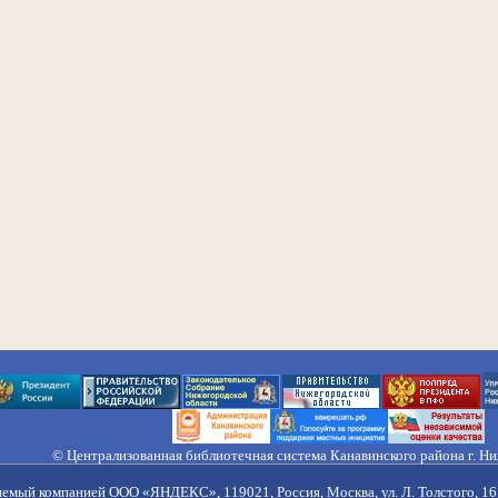
© Централизованная библиотечная система Канавинского района г. Н
603033, Россия, г. Н. Новгород, ул. Гороховецкая, 18А, Тел/факс (831) 2
Правила обработки персональных данных
яемый компанией ООО «ЯНДЕКС», 119021, Россия, Москва, ул. Л. Толстого, 16 