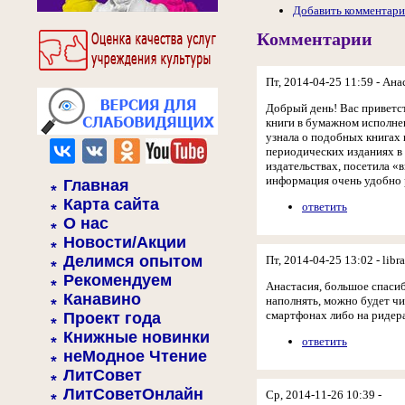
Добавить комментар
Комментарии
Пт, 2014-04-25 11:59 - Ана
Добрый день! Вас приветст
книги в бумажном исполнен
узнала о подобных книгах 
периодических изданиях в 
издательствах, посетила «
информация очень удобно 
Главная
Карта сайта
ответить
О нас
Новости/Акции
Делимся опытом
Пт, 2014-04-25 13:02 - libra
Рекомендуем
Анастасия, большое спасиб
Канавино
наполнять, можно будет чи
смартфонах либо на ридерах
Проект года
Книжные новинки
ответить
неМодное Чтение
ЛитСовет
ЛитСоветОнлайн
Ср, 2014-11-26 10:39 -