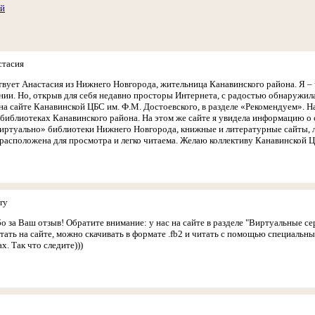
ий
стасия
вует Анастасия из Нижнего Новгорода, жительница Канавинского района. Я – 
ии. Но, открыв для себя недавно просторы Интернета, с радостью обнаружила
на сайте Канавинской ЦБС им. Ф.М. Достоевского, в разделе «Рекомендуем». 
библиотеках Канавинского района. На этом же сайте я увидела информацию о 
виртуально» библиотеки Нижнего Новгорода, книжные и литературные сайты, 
расположена для просмотра и легко читаема. Желаю коллективу Канавинской Ц
ry
о за Ваш отзыв! Обратите внимание: у нас на сайте в разделе "Виртуальные с
тать на сайте, можно скачивать в формате .fb2 и читать с помощью специальн
. Так что следите)))