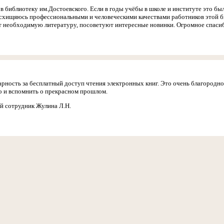
в библиотеку им.Достоевского. Если в годы учёбы в школе и институте это бы
схищяюсь профессиональными и человеческими качествами работников этой би
 необходимую литературу, посоветуют интересные новинки. Огромное спасибо
арность за бесплатный доступ чтения электронных книг. Это очень благородн
го и вспомнить о прекрасном прошлом.
й сотрудник Жулина Л.Н.