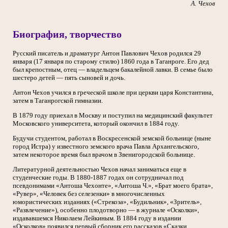
А. Чехов
Биография, творчество
Русский писатель и драматург Антон Павлович Чехов родился 29
января (17 января по старому стилю) 1860 года в Таганроге. Его дед
был крепостным, отец — владельцем бакалейной лавки. В семье было
шестеро детей — пять сыновей и дочь.
Антон Чехов учился в греческой школе при церкви царя Константина,
затем в Таганрогской гимназии.
В 1879 году приехал в Москву и поступил на медицинский факультет
Московского университета, который окончил в 1884 году.
Будучи студентом, работал в Воскресенской земской больнице (ныне
город Истра) у известного земского врача Павла Архангельского,
затем некоторое время был врачом в Звенигородской больнице.
Литературной деятельностью Чехов начал заниматься еще в
студенческие годы. В 1880-1887 годах он сотрудничал под
псевдонимами «Антоша Чехонте», «Антоша Ч.», «Брат моего брата»,
«Рувер», «Человек без селезенки» в многочисленных
юмористических изданиях («Стрекоза», «Будильник», «Зритель»,
«Развлечение»), особенно плодотворно — в журнале «Осколки»,
издававшемся Николаем Лейкиным. В 1884 году в издании
«Осколков» появился первый сборник его рассказов «Сказки