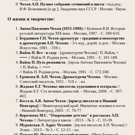
Чехов А.П.
Полное собрание сочинений и писем
/ под ред.:
Н.Ф. Бельчикова [и др.]; Академия наук СССР. - Москва : Наука.
О жизни и творчестве:
Антон Павлович Чехов (1855-1909)
// Кулешов В.И. История
русской литературы XIX века. - Москва, 1997. - С. 590-616.
Бердников Г.П.
Чехов-драматург : традиции и новаторство
в драматургии А.П. Чехова
. - 3-е изд., дораб. и доп. - Москва :
Искусство, 1981. - 356 с.
Вайль П.
Все - в саду
: [драматургия Чехова] / П. Вайль, •.
••••• // Вайль П. Родная речь. - Москва, 1991. - С. 181-188.
Вайль П.
Путь романиста
: [проза Антона Павловича Чехова]
// П. Вайль, •. •••••
// Вайль П. Родная речь. - Москва, 1991. - С. 172-180.
Ермилов В.
А.П. Чехов. Драматургия Чехова
. - Москва :
Советский писатель, 1951. - 510 с. : ил.
Жадько Е.Г.
Чеховы: писатели, художники и театралы
//
Жадько Е.Г. Сто великих династий. – Москва, 2008. - С. 397-
403.
Кессель А.В.
Антон Чехов : [приезд писателя в Нижний
Новгород]
// Нижегородский край. Именитые земляки и гости.
- Нижний Новгород, 2005. - С. 76-77.
Короткова М.С.
"Очарование детства" в рассказах А.П.
Чехова
// Литература в школе. - 2013. - № 3. - С. 35-39.
Муравская Л.
Адрес Чехонте
: [музеи писателя А.П. Чехова] //
Эскиз. - 2015. - № 3. - С. 12-13. - ил.
Павлов Ю.
Чехов как русский человек
: [Иван Бунин об