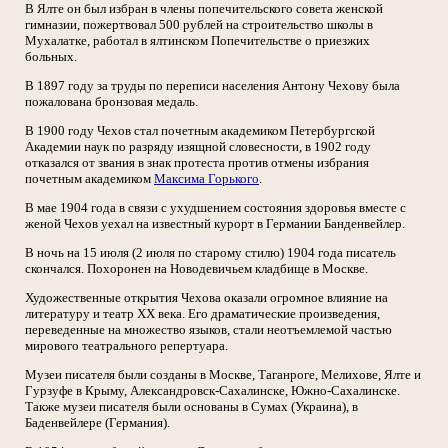
В Ялте он был избран в члены попечительского совета женской
гимназии, пожертвовал 500 рублей на строительство школы в
Мухалатке, работал в ялтинском Попечительстве о приезжих
больных.
В 1897 году за труды по переписи населения Антону Чехову была
пожалована бронзовая медаль.
В 1900 году Чехов стал почетным академиком Петербургской
Академии наук по разряду изящной словесности, в 1902 году
отказался от звания в знак протеста против отмены избрания
почетным академиком
Максима Горького
.
В мае 1904 года в связи с ухудшением состояния здоровья вместе с
женой Чехов уехал на известный курорт в Германии Банденвейлер.
В ночь на 15 июля (2 июля по старому стилю) 1904 года писатель
скончался. Похоронен на Новодевичьем кладбище в Москве.
Художественные открытия Чехова оказали огромное влияние на
литературу и театр XX века. Его драматические произведения,
переведенные на множество языков, стали неотъемлемой частью
мирового театрального репертуара.
Музеи писателя были созданы в Москве, Таганроге, Мелихове, Ялте и
Гурзуфе в Крыму, Александровск-Сахалинске, Южно-Сахалинске.
Также музеи писателя были основаны в Сумах (Украина), в
Баденвейлере (Германия).