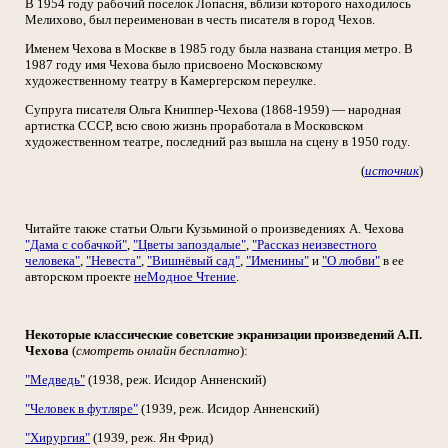
В 1954 году рабочий поселок Лопасня, вблизи которого находилось
Мелихово, был переименован в честь писателя в город Чехов.
Именем Чехова в Москве в 1985 году была названа станция метро. В
1987 году имя Чехова было присвоено Московскому
художественному театру в Камергерском переулке.
Супруга писателя Ольга Книппер-Чехова (1868-1959) — народная
артистка СССР, всю свою жизнь проработала в Московском
художественном театре, последний раз вышла на сцену в 1950 году.
(
источник
)
Читайте также статьи Ольги Кузьминой о произведениях А. Чехова
"Дама с собачкой"
,
"Цветы запоздалые"
,
"Рассказ неизвестного
человека"
,
"Невеста"
,
"Вишнёвый сад"
,
"Именины"
и
"О любви"
в ее
авторском проекте
неМодное Чтение
.
Некоторые классические советские экранизации произведений А.П.
Чехова
(
смотреть онлайн бесплатно
):
"Медведь"
(1938, реж. Исидор Анненский)
"Человек в футляре"
(1939, реж. Исидор Анненский)
"Хирургия"
(1939, реж. Ян Фрид)