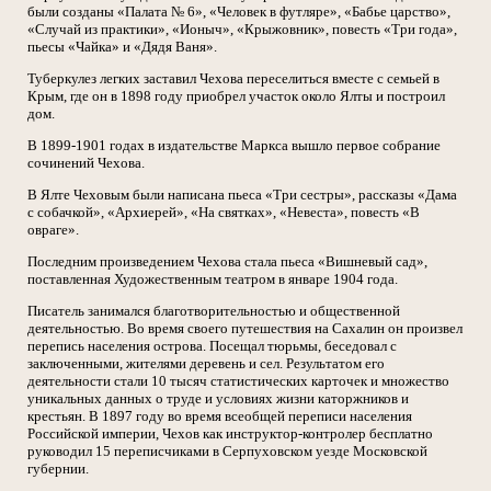
были созданы «Палата № 6», «Человек в футляре», «Бабье царство»,
«Случай из практики», «Ионыч», «Крыжовник», повесть «Три года»,
пьесы «Чайка» и «Дядя Ваня».
Туберкулез легких заставил Чехова переселиться вместе с семьей в
Крым, где он в 1898 году приобрел участок около Ялты и построил
дом.
В 1899-1901 годах в издательстве Маркса вышло первое собрание
сочинений Чехова.
В Ялте Чеховым были написана пьеса «Три сестры», рассказы «Дама
с собачкой», «Архиерей», «На святках», «Невеста», повесть «В
овраге».
Последним произведением Чехова стала пьеса «Вишневый сад»,
поставленная Художественным театром в январе 1904 года.
Писатель занимался благотворительностью и общественной
деятельностью. Во время своего путешествия на Сахалин он произвел
перепись населения острова. Посещал тюрьмы, беседовал с
заключенными, жителями деревень и сел. Результатом его
деятельности стали 10 тысяч статистических карточек и множество
уникальных данных о труде и условиях жизни каторжников и
крестьян. В 1897 году во время всеобщей переписи населения
Российской империи, Чехов как инструктор-контролер бесплатно
руководил 15 переписчиками в Серпуховском уезде Московской
губернии.