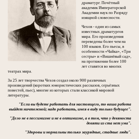
драматург. Почётный
академик Императорской
Академии наук по Разряду
изящной словесности.
Чехов - один из самых
известных драматургов
мира. Его произведения
переведены более чем на
100 языков. Его пьесы, в
особенности «Чайка», «Три
сестры» и «Вишнёвый сад»,
на протяжении более 100
лет ставятся во многих
театрах мира.
За 25 лет творчества Чехов создал около 900 различных
произведений (коротких юмористических рассказов, серьёзных
повестей, пьес), многие из которых стали классикой мировой
литературы.
"Если вы будете работать для настоящего, то ваша работа
выйдет ничтожной; надо работать, имея в виду только будущее".
"Дело не в пессимизме и не в оптимизме, а в том, что у девяноста
девяти из ста нет ума".
"Здоровы и нормальны только заурядные, стадные люди".