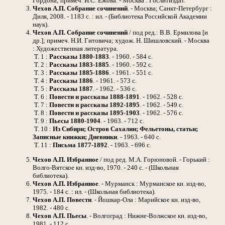
Гордона; примеч. И.С. Ежова. - Москва : Гослитиздат.
Чехов А.П.
Собрание сочинений
. - Москва; Санкт-Петербург :
Диля, 2008. - 1183 с. : ил. - (Библиотека Российской Академии
наук).
Чехов А.П.
Собрание сочинений
/ под ред.: В.В. Ермилова [и
др.]; примеч. Н.И. Гитовича; худож. Н. Шишловский. - Москва
: Художественная литература.
Т. 1 :
Рассказы 1880-1883
. - 1960. - 584 с.
Т. 2 :
Рассказы 1883-1885
. - 1960. - 592 с.
Т. 3 :
Рассказы 1885-1886
. - 1961. - 551 с.
Т. 4 :
Рассказы 1886
. - 1961. - 573 с.
Т. 5 :
Рассказы 1887
. - 1962. - 536 с.
Т. 6 :
Повести и рассказы 1888-1891
. - 1962. - 528 с.
Т. 7 :
Повести и рассказы 1892-1895
. - 1962. - 549 с.
Т. 8 :
Повести и рассказы 1895-1903
. - 1962. - 576 с.
Т. 9 :
Пьесы 1880-1904
. - 1963. - 712 с.
Т. 10 :
Из Сибири; Остров Сахалин; Фельетоны, статьи;
Записные книжки; Дневники
. - 1963. - 640 с.
Т. 11 :
Письма 1877-1892
. - 1963. - 696 с.
Чехов А.П.
Избранное
/ под ред. М.А. Горюновой. - Горький :
Волго-Вятское кн. изд-во, 1970. - 240 с. - (Школьная
библиотека).
Чехов А.П.
Избранное
. - Мурманск : Мурманское кн. изд-во,
1975. - 184 с. : ил. - (Школьная библиотека).
Чехов А.П.
Повести
. - Йошкар-Ола : Марийское кн. изд-во,
1982. - 480 с.
Чехов А.П.
Пьесы
. - Волгоград : Нижне-Волжское кн. изд-во,
1981. - 112 с.