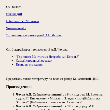
См. также:
ВикипедиЯ
В библиотеке Мошкова
Читать онлайн
Экранизации произведений А.П. Чехова
См. буктрейлеры произведений А.П. Чехова:
"Где живет Монтигомо Ястребиный Коготь?"
Самый страшный рассказ
Ивановы страдания
Предлагаем также литературу по теме из фонда Канавинской ЦБС:
Произведения:
Чехов А.П.
Собрание сочинений
: в 8 т. / под ред. М. Еремина;
худож. П. Пинкисевич. - Москва. : Правда. - ил. - (Библиотека
"Огонек") (Библиотека отечественной классики).
Чехов А.П.
Собрание сочинений : в 12 т
. / под ред. М.Е.