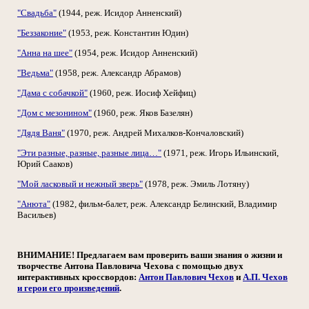
"Свадьба"
(1944, реж. Исидор Анненский)
"Беззаконие"
(1953, реж. Константин Юдин)
"Анна на шее"
(1954, реж. Исидор Анненский)
"Ведьма"
(1958, реж. Александр Абрамов)
"Дама с собачкой"
(1960, реж. Иосиф Хейфиц)
"Дом с мезонином"
(1960, реж. Яков Базелян)
"Дядя Ваня"
(1970, реж. Андрей Михалков-Кончаловский)
"Эти разные, разные, разные лица…"
(1971, реж. Игорь Ильинский,
Юрий Сааков)
"Мой ласковый и нежный зверь"
(1978, реж. Эмиль Лотяну)
"Анюта"
(1982, фильм-балет, реж. Александр Белинский, Владимир
Васильев)
ВНИМАНИЕ! Предлагаем вам проверить ваши знания о жизни и
творчестве Антона Павловича Чехова с помощью двух
интерактивных кроссвордов:
Антон Павлович Чехов
и
А.П. Чехов
и герои его произведений
.