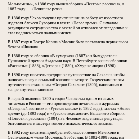
Мельпомены», в 1886 году вышел сборник «Пестрые рассказы», в
1887 году — «Невинные речи».
В 1886 году Чехов получил приглашение на работу от известного
издателя Алексея Суворина в газете «Новое время». С началом
регулярного сотрудничества с газетой он отказался от псевдонима и
стал подписываться полным именем.
В 1887 году в Театре Корша в Москве была поставлена первая пьеса
Чехова «Иванов».
В 1888 году за сборник «В сумерках» (1887) он был удостоен
Пушкинской премии Академии наук. В Петербурге вышли сборники
«Рассказы» (1888), «Детвора» (1889), «Хмурые люди» (1890).
В 1890 году писатель предпринял путешествие на Сахалин, чтобы
написать книгу о ссыльной колонии и каторге. Творческим итогом
путешествия стала книга «Остров Сахалин» (1895), написанная в
жанре «путевых записок».
В первой половине 1890-х годов Чехов стал одним из самых
читаемых в России — его произведения печатались в журналах
«Северный вестник» и «Русская мысль» (с 1892 года), газетах «Новое
время» (до 1893 года) и «Русские ведомости». Вышел его сборник
«Повести и рассказы» (1894). За Чеховым закрепилась репутация
бытописателя и мастера тонкого психологического анализа.
В 1892 году писатель приобрел небольшое имение Мелихово в
Серпуховском уезде Московской губернии. В 1892-1898 годах им