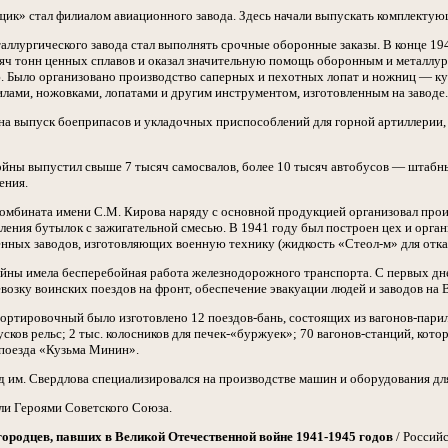
ик» стал филиалом авиационного завода. Здесь начали выпускать комплектующи
аллургического завода стал выполнять срочные оборонные заказы. В конце 194
сяч тонн ценных сплавов и оказал значительную помощь оборонным и металлу
 Было организовано производство саперных и пехотных лопат и ножниц — кус
лами, ножовками, лопатами и другим инструментом, изготовленным на заводе.
а выпуск боеприпасов и укладочных приспособлений для горной артиллерии,
войны выпустил свыше 7 тысяч самосвалов, более 10 тысяч автобусов — штаб
ения.
комбината имени С.М. Кирова наряду с основной продукцией организовал пр
ления бутылок с зажигательной смесью. В 1941 году был построен цех и орга
енных заводов, изготовляющих военную технику (жидкость «Стеол-м» для отк
ойны имела бесперебойная работа железнодорожного транспорта. С первых д
озку воинских поездов на фронт, обеспечение эвакуации людей и заводов на 
ортировочный было изготовлено 12 поездов-бань, состоящих из вагонов-парил
сков рельс; 2 тыс. колосников для печек-«буржуек»; 70 вагонов-станций, ко
поезда «Кузьма Минин».
им. Свердлова специализировался на производстве машин и оборудования дл
ли Героями Советского Союза.
ородцев, павших в Великой Отечественной войне 1941-1945 годов
/ Россий