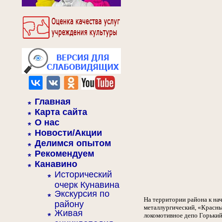
Главная
Карта сайта
О нас
Новости/Акции
Делимся опытом
Рекомендуем
Канавино
Исторический
очерк Кунавина
Экскурсия по
На территории района к на
району
металлургический, «Красны
Живая
локомотивное депо Горьки