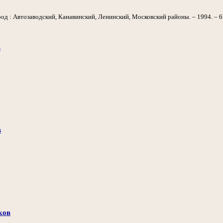
од : Автозаводский, Канавинский, Ленинский, Московский районы. – 1994. – 672
в
в
ков