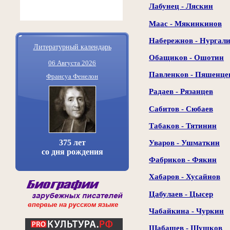
Лабунец - Ляскин
Маас - Мякинкинов
Набережнов - Нургал
Литературный календарь
Обащиков - Ошотин
06 Августа 2026
Павленков - Пяшенце
Франсуа Фенелон
Радаев - Рязанцев
Сабитов - Сюбаев
Табаков - Тятинин
375 лет
Уваров - Ушматкин
со дня рождения
Фабриков - Фякин
Хабаров - Хусайнов
Цабулаев - Цысер
Чабайкина - Чуркин
Шабашев - Шушков