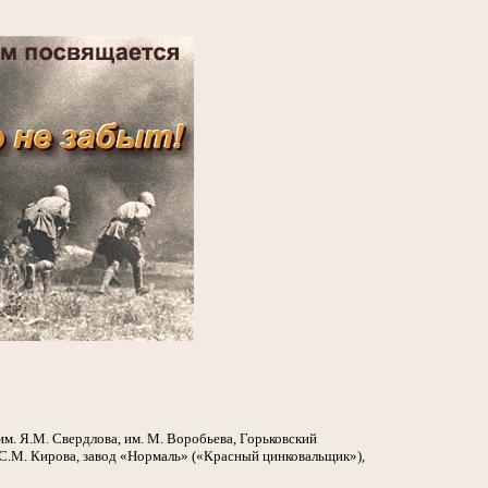
м. Я.М. Свердлова, им. М. Воробьева, Горьковский
 С.М. Кирова, завод «Нормаль» («Красный цинковальщик»),