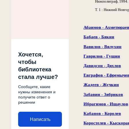
Нижполиграф, 1994.
Т. 1 : Нижний Новгор
Абаимов - Ахметюрае
Бабаев - Бякин
Вавилов - Вялухин
Хочется,
Гаврилов - Гущин
чтобы
Давидсон - Дяхлов
библиотека
Евграфов - Ефремыче
стала лучше?
Жадеев - Жучкин
Сообщите, какие
нужны изменения и
Забавин - Зябриков
получите ответ о
решении
Ибрагимов - Ищаулов
Кабанов - Королев
Написать
Коростелев - Кыскора