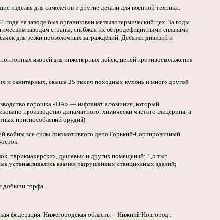
е изделия для самолетов и другие детали для военной техники.
1 года на заводе был организован металлотермический цех. За годы
ргическим заводам страны, снабжая их остродефицитными сплавами
ачек для резки проволочных заграждений. Десятки дивизий и
 понтонных якорей для инженерных войск, цепей противоскольжения
ных и санитарных, свыше 25 тысяч походных кухонь и много другой
оизводство порошка «НА» — нафтанат алюминия, который
низовано производство динамитного, химически чистого глицерина, а
атных приспособлений орудий).
ней войны все силы локомотивного депо Горький-Сортировочный
Восток.
ок, парикмахерских, душевых и других помещений: 1,5 тыс.
торые устанавливались взамен разрушенных станционных зданий;
я добычи торфа.
ская федерация. Нижегородская область. – Нижний Новгород :