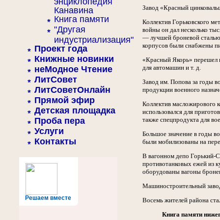
энциклопедия
Завод «Красный цинковальщ
Канавина
Книга памяти
Коллектив Горьковского мет
"Другая
войны он дал несколько ты
— лучшей броневой сталью.
индустриализация"
корпусов были снабжены пи
Проект года
Книжные новинки
«Красный Якорь» перешел н
для автомашин и т. д.
неМодное Чтение
ЛитСовет
Завод им. Попова за годы 
ЛитСоветОнлайн
продукции военного назнач
Прямой эфир
Коллектив масложирового 
Детская площадка
использовался для приготов
Проба пера
также спецпродукта для во
Услуги
Большое значение в годы в
Контакты
были мобилизованы на перев
В вагонном депо Горький-С
противотанковых ежей из ку
оборудованы вагоны броне
Машиностроительный завод 
Решаем вместе
Восемь жителей района ста
Книга памяти нижег