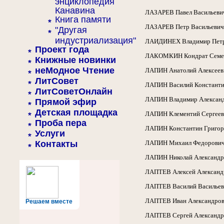
энциклопедия
Канавина
ЛАЗАРЕВ Павел Васильевич, 
Книга памяти
ЛАЗАРЕВ Петр Васильевич, р
"Другая
индустриализация"
ЛАИДИНЕХ Владимир Петрови
Проект года
ЛАКОМКИН Кондрат Семенови
Книжные новинки
неМодное Чтение
ЛАПИН Анатолий Алексеевич,
ЛитСовет
ЛАПИН Василий Константино
ЛитСоветОнлайн
ЛАПИН Владимир Александров
Прямой эфир
Детская площадка
ЛАПИН Клементий Сергеевич,
Проба пера
ЛАПИН Константин Григорьев
Услуги
Контакты
ЛАПИН Михаил Федорович, ро
ЛАПИН Николай Александрови
ЛАПТЕВ Алексей Александров
ЛАПТЕВ Василий Васильевич
ЛАПТЕВ Иван Александрович,
Решаем вместе
ЛАПТЕВ Сергей Александрови