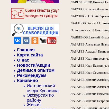
ЛАВОЧНИКОВ Николай Семенов
ЛАГУНОВ Степан Филиппович,
ЛАГУШКИН Юрий Сергеевич, р
ЛАДАНОВ Василий Степанови
Похоронен в г. Н. Новгород
ЛАДЕИНОВ Евгений Николаеви
ЛАЗАРЕВ Александр Иванович
Главная
ЛАЗАРЕВ Аркадий Иванович, 
Карта сайта
ЛАЗАРЕВ Иван Андреевич, ро
О нас
Новости/Акции
ЛАЗАРЕВ Иван Павлович, род
Делимся опытом
ЛАЗАРЕВ Иван Семенович, р
Рекомендуем
ЛАЗАРЕВ Михаил Александро
Канавино
Исторический
ЛАЗАРЕВ Михаил Алексеевич,
очерк Кунавина
ЛАЗАРЕВ Михаил Ефимович, р
Экскурсия по
району
ЛАЗАРЕВ Михаил Петрович, г
Живая
ЛАЗАРЕВ Николай Степанович