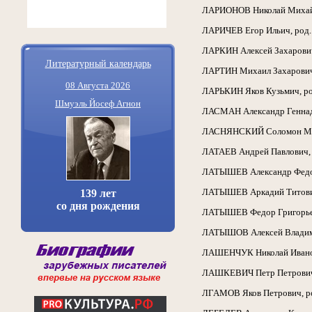
ЛАРИОНОВ Николай Михайлов
ЛАРИЧЕВ Егор Ильич, род. 1
ЛАРКИН Алексей Захарович, 
Литературный календарь
ЛАРТИН Михаил Захарович, 
08 Августа 2026
ЛАРЬКИН Яков Кузьмич, род
Шмуэль Йосеф Агнон
ЛАСМАН Александр Геннадьев
ЛАСНЯНСКИЙ Соломон Марков
ЛАТАЕВ Андрей Павлович, ро
ЛАТЫШЕВ Александр Федоров
ЛАТЫШЕВ Аркадий Титович, г
139 лет
со дня рождения
ЛАТЫШЕВ Федор Григорьевич,
ЛАТЫШОВ Алексей Владимиро
ЛАШЕНЧУК Николай Иванович
ЛАШКЕВИЧ Петр Петрович, ро
ЛГАМОВ Яков Петрович, род.