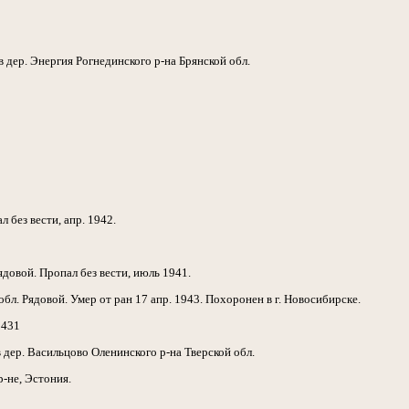
 дер. Энергия Рогнединского р-на Брянской обл.
без вести, апр. 1942.
овой. Пропал без вести, июль 1941.
. Рядовой. Умер от ран 17 апр. 1943. Похоронен в г. Новосибирске.
9431
 дер. Васильцово Оленинского р-на Тверской обл.
-не, Эстония.