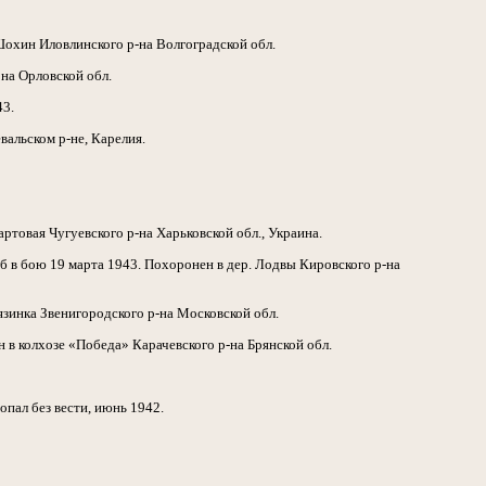
Шохин Иловлинского р-на Волгоградской обл.
на Орловской обл.
43.
вальском р-не, Карелия.
ртовая Чугуевского р-на Харьковской обл., Украина.
 в бою 19 марта 1943. Похоронен в дер. Лодвы Кировского р-на
язинка Звенигородского р-на Московской обл.
н в колхозе «Победа» Карачевского р-на Брянской обл.
пал без вести, июнь 1942.