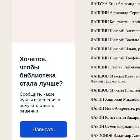
ЛАПУХА Егор Александрович,
ЛАПШИН Александр Сергеевич
ЛАПШИН Константин Алексан
ЛАПШИН Николай Алексеевич,
ЛАПШИН Николай Васильевич,
ЛАПШИН Николай Ильич, род.
Хочется,
ЛАПШИН Николай Трофимович,
чтобы
ЛАПШИН Степан Гаврилович, 
библиотека
ЛАПШОВ Максим Иванович, р
Ленинградской обл.
стала лучше?
ЛАПШОВ Михаил Николаевич, 
Сообщите, какие
ЛАРИН Анатолий Михайлович,
нужны изменения и
получите ответ о
ЛАРИН Иван Андреевич, род.
решении
ЛАРИН Константин Захарови
ЛАРИН Семен Евдокимович, р
Написать
ЛАРИОНОВ Владимир Александ