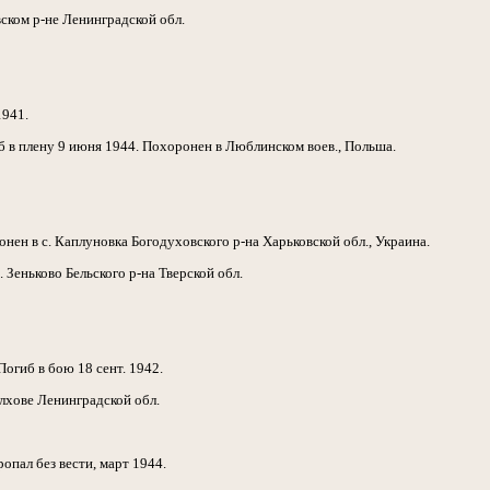
ском р-не Ленинградской обл.
1941.
б в плену 9 июня 1944. Похоронен в Люблинском воев., Польша.
онен в с. Каплуновка Богодуховского р-на Харьковской обл., Украина.
 Зеньково Бельского р-на Тверской обл.
огиб в бою 18 сент. 1942.
олхове Ленинградской обл.
пал без вести, март 1944.