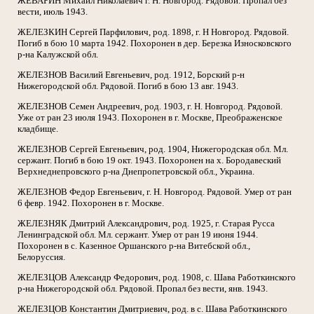
ЖЕВАРИН Михаил Николаевич г. Н. Новгород. Рядовой. Пропал без
вести, июль 1943.
ЖЕЛЕЗКИН Сергей Парфилович, род. 1898, г. Н Новгород. Рядовой.
Погиб в бою 10 марта 1942. Похоронен в дер. Березка Износковского
р-на Калужской обл.
ЖЕЛЕЗНОВ Василий Евгеньевич, род. 1912, Борский р-н
Нижегородской обл. Рядовой. Погиб в бою 13 авг. 1943.
ЖЕЛЕЗНОВ Семен Андреевич, род. 1903, г. Н. Новгород. Рядовой.
Уже от ран 23 июля 1943. Похоронен в г. Москве, Преображенское
кладбище.
ЖЕЛЕЗНОВ Сергей Евгеньевич, род. 1904, Нижегородская обл. Мл.
сержант. Погиб в бою 19 окт. 1943. Похоронен на х. Бородавеский
Верхнеднепровского р-на Днепропетровской обл., Украина.
ЖЕЛЕЗНОВ Федор Евгеньевич, г. Н. Новгород. Рядовой. Умер от ран
6 февр. 1942. Похоронен в г. Москве.
ЖЕЛЕЗНЯК Дмитрий Александрович, род. 1925, г. Старая Русса
Ленинградской обл. Мл. сержант. Умер от ран 19 июня 1944.
Похоронен в с. Казенное Оршанского р-на Витебской обл.,
Белоруссия.
ЖЕЛЕЗЦОВ Александр Федорович, род. 1908, с. Шава Работкинского
р-на Нижегородской обл. Рядовой. Пропал без вести, янв. 1943.
ЖЕЛЕЗЦОВ Константин Дмитриевич, род. в с. Шава Работкинского