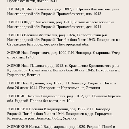
Пропал без вести, ноябрь 1941.
ЖИЛЬЦОВ Иван Семенович, род. 1897, с. Юркино Лысковского р-на
Нижегородской обл. Рядовой. Пропал без вести, янв. 1943.
ЖИРКОВ Федор Алексеевич, род. 1918, Большемаресьевский р-н
Нижегородской обл. Рядовой. Пропал без вести, дек. 1941.
ЖИРНОВ Василий Игнатьевич, род. 1924, Теплостанский р-н
Нижегородской обл. Рядовой. Погиб в бою 5 авг. 1943. Похоронен в с.
Стрелецкое Белгородского р-на Белгородской обл.
ЖИРОВ Иван Георгиевич, род. 1909, Г.Н. Новгород. Старшина. Умер
от ран, авг. 1943.
ЖИРОВ Иван Павлович, род. 1913, с. Красниково Кривцовского р-на
Курской обл. Ст. лейтенант. Погиб в бою 30 янв. 1945. Похоронен в г.
Будапоште, Венгрия.
ЖИРОВ Петр Кузьмич, род. 1897, г. Н. Новгород. Рядовой. Погиб в
бою 26 июня 1944. Похоронен в Нарвском р-не, Эстония.
ЖИРОНИН Василий Владимирович, род. 1912, дер. Прилепы Курской
обл. Рядовой. Пропал без вести, окт. 1944.
ЖИРОНКИН Василий Владимирович, род. 1922, г. Н. Новгород.
Рядовой. Погиб в бою 5 июля 1944. Похоронен в дер. Городелец
Ковельского р.на Волынской обл., Украина.
ЖИРОНКИН Николай Владимирович, род. 1920. Рядовой. Погиб в