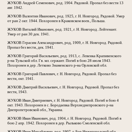
ЖУКОВ Андрей Семенович, род. 1904. Рядовой. Пропал без вести 13
авг. 1942.
ЖУКОВ Валентин Иванович, род. 1925, г. Н. Новгород. Рядовой. Умер
от ран 2 окт. 1944. Похоронен в Краковском воев., Польша.
ЖУКОВ Виталий Иванович, род. 1921, г. Н. Новгород. Лейтенант.
Умер от ран 30 дек. 1941.
ЖУКОВ Герасим Александрович, род, 1909, г. Н. Новгород. Рядовой.
Пропал без вести, дек. 1941.
ЖУКОВ Григорий Васильевич, род. 1913, с. Левенка Крапивенского
р-на Тульской обл. Гв. мл. сержант. Погиб в бою 28 июля 1943.
Похоронен в дер. Летково Знаменского р-на Орловской обл.
ЖУКОВ Григорий Павлович, г. Н. Новгород. Рядовой. Пропал без
вести, окт. 1941.
ЖУКОВ Дмитрий Васильевич, г. Н. Новгород. Рядовой. Пропал без
вести, 1943.
ЖУКОВ Иван Дмитриевич, г. Н. Новгород. Рядовой. Погиб в бою 4
окт. 1943. Похоронен в с. Бородаевка Верхнеднепровского р-на
Днепропетровской обл., Украина.
ЖУКОВ Иван Иванович, род. 1904, г. Н. Новгород. Рядовой. Погиб в
бою 2 апр. 1942. Похоронен в дер. Рыльково Смоленской обл.
ЖУКОВ Иван Михайлович, род. 1907, г. Бор Нижегородской обл.