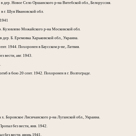
 в дер. Новое Село Оршанского р-на Витебской обл., Белоруссия.
в г. Шуя Ивановской обл.
 1941
р. Кузовлево Можайского р-на Московской обл.
 дер. Б. Еремовка Харьковской обл., Украина.
нт. 1944. Похоронен в Баусском р-не, Латвия.
 вести, авг. 1943.
.
иб в бою 20 сент. 1942. Похоронен в г. Волгограде.
х. Боровское Лисичанского р-на Луганской обл., Украина.
опал без вести, янв. 1942.
л без вести, июнь 1941.