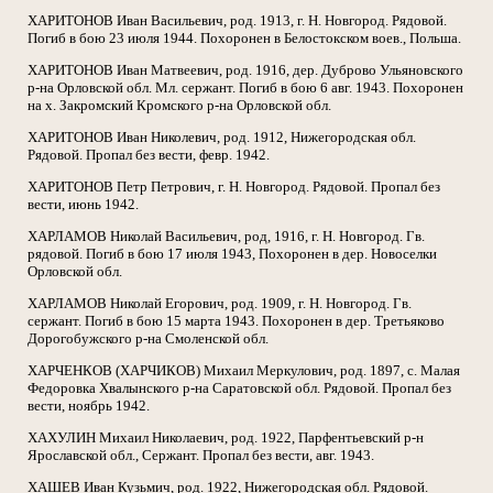
ХАРИТОНОВ Иван Васильевич, род. 1913, г. Н. Новгород. Рядовой.
Погиб в бою 23 июля 1944. Похоронен в Белостокском воев., Польша.
ХАРИТОНОВ Иван Матвеевич, род. 1916, дер. Дуброво Ульяновского
р-на Орловской обл. Мл. сержант. Погиб в бою 6 авг. 1943. Похоронен
на х. Закромский Кромского р-на Орловской обл.
ХАРИТОНОВ Иван Николевич, род. 1912, Нижегородская обл.
Рядовой. Пропал без вести, февр. 1942.
ХАРИТОНОВ Петр Петрович, г. Н. Новгород. Рядовой. Пропал без
вести, июнь 1942.
ХАРЛАМОВ Николай Васильевич, род, 1916, г. Н. Новгород. Гв.
рядовой. Погиб в бою 17 июля 1943, Похоронен в дер. Новоселки
Орловской обл.
ХАРЛАМОВ Николай Егорович, род. 1909, г. Н. Новгород. Гв.
сержант. Погиб в бою 15 марта 1943. Похоронен в дер. Третьяково
Дорогобужского р-на Смоленской обл.
ХАРЧЕНКОВ (ХАРЧИКОВ) Михаил Меркулович, род. 1897, с. Малая
Федоровка Хвалынского р-на Саратовской обл. Рядовой. Пропал без
вести, ноябрь 1942.
ХАХУЛИН Михаил Николаевич, род. 1922, Парфентьевский р-н
Ярославской обл., Сержант. Пропал без вести, авг. 1943.
ХАШЕВ Иван Кузьмич, род. 1922, Нижегородская обл. Рядовой.