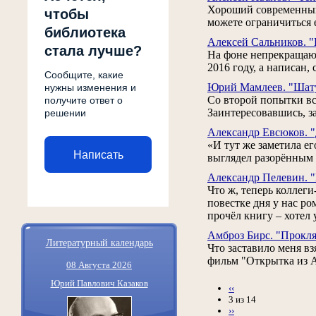
Хороший современный 
чтобы
можете ограничиться её
библиотека
Алексей Сальников. "
стала лучше?
На фоне непрекращающ
2016 году, а написан, 
Сообщите, какие
Юрий Мамлеев. "Шат
нужны изменения и
Со второй попытки вс
получите ответ о
Заинтересовавшись, з
решении
Александр Евсюков. "
«И тут же заметила е
Написать
выглядел разорённым 
Александр Пелевин. 
Что ж, теперь коллеги
повестке дня у нас р
прочёл книгу – хотел 
Амброз Бирс. "Прокля
Литературный календарь
Что заставило меня в
фильм "Открытка из А
08 Августа 2026
Юрий Павлович Казаков
‹‹
3 из 14
››