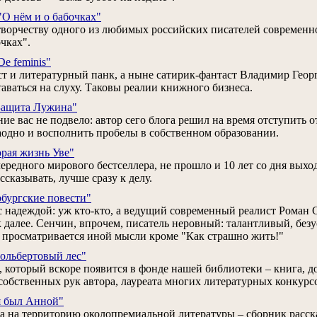
О нём и о бабочках"
 творчеству одного из любимых российских писателей современно
чках".
e feminis"
т и литературный панк, а ныне сатирик-фантаст Владимир Гео
таваться на слуху. Таковы реалии книжного бизнеса.
Защита Лужина"
ение вас не подвело: автор сего блога решил на время отступить 
заодно и восполнить пробелы в собственном образовании.
рая жизнь Уве"
чередного мирового бестселлера, не прошло и 10 лет со дня выхода
ссказывать, лучше сразу к делу.
бургские повести"
я с надеждой: уж кто-кто, а ведущий современный реалист Рома
 далее. Сенчин, впрочем, писатель неровный: талантливый, безу
не просматривается иной мысли кроме "Как страшно жить!"
ольбертовый лес"
 который вскоре появится в фонде нашей библиотеки – книга, д
собственных рук автора, лауреата многих литературных конкурс
я был Анной"
а на территорию околопремиальной литературы – сборник расск