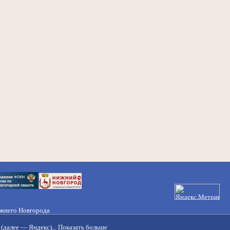
ижнего Новгорода
21-50-98, 221-88-82
(далее — Яндекс)...
Показать больше