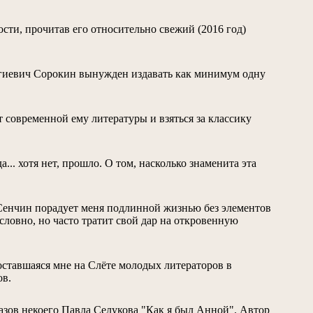
сти, прочитав его относительно свежий (2016 год)
ргиевич Сорокин вынужден издавать как минимум одну
от современной ему литературы и взяться за классику
... хотя нет, прошло. О том, насколько знаменита эта
н Сенчин порадует меня подлинной жизнью без элементов
словно, но часто тратит свой дар на откровенную
оставшаяся мне на Слёте молодых литераторов в
ов.
азов некоего Павла Селукова "Как я был Анной". Автор