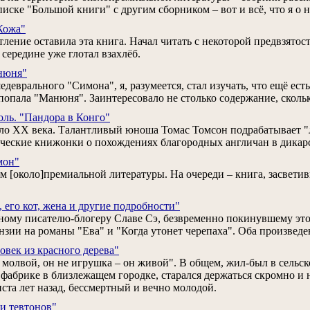
иске "Большой книги" с другим сборником – вот и всё, что я о 
Кожа"
ление оставила эта книга. Начал читать с некоторой предвзятос
 середине уже глотал взахлёб.
нюня"
деврального "Симона", я, разумеется, стал изучать, что ещё ес
 попала "Манюня". Заинтересовало не столько содержание, сколь
ль. "Пандора в Конго"
ло XX века. Талантливый юноша Томас Томсон подрабатывает "
ческие книжонки о похождениях благородных англичан в дикар
мон"
м [около]премиальной литературы. На очереди – книга, засветив
 его кот, жена и другие подробности"
ому писателю-блогеру Славе Сэ, безвременно покинувшему этот
нзии на романы "Ева" и "Когда утонет черепаха". Оба произведе
овек из красного дерева"
молвой, он не игрушка – он живой". В общем, жил-был в сельск
 фабрике в близлежащем городке, старался держаться скромно и 
ста лет назад, бессмертный и вечно молодой.
и тевтонов"