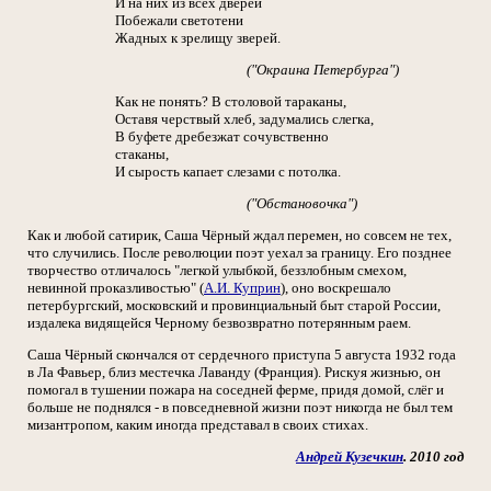
И на них из всех дверей
Побежали светотени
Жадных к зрелищу зверей.
("Окраина Петербурга")
Как не понять? В столовой тараканы,
Оставя черствый хлеб, задумались слегка,
В буфете дребезжат сочувственно
стаканы,
И сырость капает слезами с потолка.
("Обстановочка")
Как и любой сатирик, Саша Чёрный ждал перемен, но совсем не тех,
что случились. После революции поэт уехал за границу. Его позднее
творчество отличалось "легкой улыбкой, беззлобным смехом,
невинной проказливостью" (
А.И. Куприн
), оно воскрешало
петербургский, московский и провинциальный быт старой России,
издалека видящейся Черному безвозвратно потерянным раем.
Саша Чёрный скончался от сердечного приступа 5 августа 1932 года
в Ла Фавьер, близ местечка Лаванду (Франция). Рискуя жизнью, он
помогал в тушении пожара на соседней ферме, придя домой, слёг и
больше не поднялся - в повседневной жизни поэт никогда не был тем
мизантропом, каким иногда представал в своих стихах.
Андрей Кузечкин
. 2010 год