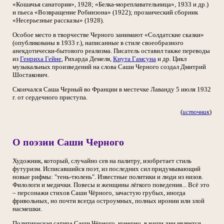
«Кошачья санатория», 1928; «Белка-мореплавательница», 1933 и др.)
и пьеса «Возвращение Робинзона» (1922); прозаический сборник
«Несерьезные рассказы» (1928).
Особое место в творчестве Черного занимают «Солдатские сказки»
(опубликованы в 1933 г.), написанные в стиле своеобразного
анекдотически-бытового реализма. Писатель оставил также переводы
из
Генриха Гейне
, Рихарда Демеля,
Кнута Гамсуна
и др. Цикл
музыкальных произведений на слова Саши Черного создал Дмитрий
Шостакович.
Скончался Саша Черный во Франции в местечке Лаванду 5 июля 1932
г. от сердечного приступа.
(
источник
)
О поэзии Саши Черного
Художник, который, случайно сев на палитру, изобретает стиль
футуризм. Исписавшийся поэт, из последних сил придумывающий
новые рифмы: "тень-тюлень". Известные политики и люди из низов.
Филологи и медички. Повесы и женщины лёгкого поведения... Всё это
– персонажи стихов Саши Чёрного, зачастую грубых, иногда
фривольных, но почти всегда остроумных, полных иронии или злой
насмешки.
Политическая сатира Саши Чёрного, конечно, в наши дни является