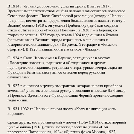
В 1914 г. Черный добровольно ушел на фронт. В марте 1917 г.
Временным правительством он был назначен заместителем комиссара
Северного фронта. После Октябрьской революции (которую Черный
не принял, несмотря на предложения большевиков возглавить газету в
Вильно) осенью 1918 г. он уехал в Прибалтику (где были созданы
стихи о Литве и цикл «Русская Помпея»); в 1920 г. – в Берлин; со
второй половины 1923 года до начала 1924 года он жил в Италии
(впечатления от Вечного города отразились в лирических и
юмористических миниатюрах «Из римской тетради» и «Римские
офорты»). В 1923 г. вышла книга его стихов «Жажда».
С 1924 г. Саша Черный жил в Париже, сотрудничал в газетах
«Последние новости», парижском «Сатириконе» и других
периодических изданиях, устраивал литературные вечера, ездил по
Франции и Бельгии, выступая со стихами перед русскими
слушателями.
В 1927 г. он вошел в группу эмигрантов, которая на паях приобрела
земельный участок и основала русскую колонию в поселке Ла-Фавьер
в Провансе. Здесь, на юге Франции, Саша Черный провел последние
годы жизни.
В 1931-1932 гг. Черный написал поэму «Кому в эмиграции жить
хорошо».
Среди других его произведений – поэма «Ной» (1914), стихотворный
цикл «Война» (1918), стихи, повести, рассказы (книга «Сон
профессора Патрашкина», 1924; «Дневник фокса Микки», 1927;