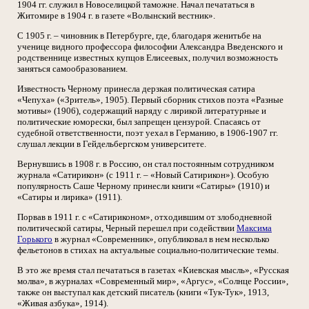
1904 гг. служил в Новоселицкой таможне. Начал печататься в
Житомире в 1904 г. в газете «Волынский вестник».
С 1905 г. – чиновник в Петербурге, где, благодаря женитьбе на
ученице видного профессора философии Александра Введенского и
родственнице известных купцов Елисеевых, получил возможность
заняться самообразованием.
Известность Черному принесла дерзкая политическая сатира
«Чепуха» («Зритель», 1905). Первый сборник стихов поэта «Разные
мотивы» (1906), содержащий наряду с лирикой литературные и
политические юморески, был запрещен цензурой. Спасаясь от
судебной ответственности, поэт уехал в Германию, в 1906-1907 гг.
слушал лекции в Гейдельбергском университете.
Вернувшись в 1908 г. в Россию, он стал постоянным сотрудником
журнала «Сатирикон» (с 1911 г. – «Новый Сатирикон»). Особую
популярность Саше Черному принесли книги «Сатиры» (1910) и
«Сатиры и лирика» (1911).
Порвав в 1911 г. с «Сатириконом», отходившим от злободневной
политической сатиры, Черный перешел при содействии
Максима
Горького
в журнал «Современник», опубликовал в нем несколько
фельетонов в стихах на актуальные социально-политические темы.
В это же время стал печататься в газетах «Киевская мысль», «Русская
молва», в журналах «Современный мир», «Аргус», «Солнце России»,
также он выступал как детский писатель (книги «Тук-Тук», 1913,
«Живая азбука», 1914).