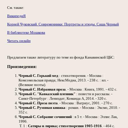
См. также:
ВикипедиЯ
Корней Чуковский. Современники: Портреты и этюды. Саша Черный
В библиотеке Мошкова
Читать онлайн
Предлагаем также литературу по теме из фонда Канавинской ЦБС:
Произведения:
Черный С.
Горький мед
: стихотворения. - Москва :
Комсомольская правда; НексМедиа, 2013. - 238 с. : ил. -
(Великие поэты).
Черный С.
Избранная проза
. - Москва : Книга, 1991. - 432 с.
Черный С.
"Кавказский пленник"
: повести и рассказы. -
Санкт-Петербург : Лениздат; Команда А, 2014. - 320 с.
Черный С.
Проза поэта
. - Москва : Вагриус, 2001. - 270 с.
Черный С.
Румяная книжка
: роман. - Москва : Эксмо, 2010. -
352 с.
Черный С.
Собрание сочинений
: в 5 т. - Москва : Эллис Лак,
1996.
Т. 1 :
Сатиры и лирика; стихотворения 1905-1916
. - 464 с.