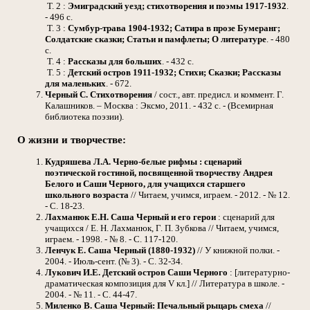
Т. 2 :
Эмиградский уезд; стихотворения и поэмы 1917-1932
.
- 496 с.
Т. 3 :
Сумбур-трава 1904-1932; Сатира в прозе Бумеранг;
Солдатские сказки; Статьи и памфлеты; О литературе
. - 480
с.
Т. 4 :
Рассказы для больших
. - 432 с.
Т. 5 :
Детский остров 1911-1932; Стихи; Сказки; Рассказы
для маленьких
. - 672.
Черный С.
Стихотворения
/ сост., авт. предисл. и коммент. Г.
Калашников. – Москва : Эксмо, 2011. - 432 с. - (Всемирная
библиотека поэзии).
О жизни и творчестве:
Кудряшева Л.А.
Черно-белые рифмы : сценарий
поэтической гостиной, посвященной творчеству Андрея
Белого и Саши Черного, для учащихся старшего
школьного возраста
// Читаем, учимся, играем. - 2012. - № 12.
- С. 18-23.
Лахманюк Е.Н.
Саша Черный и его герои
: сценарий для
учащихся / Е. Н. Лахманюк, Г. П. Зубкова // Читаем, учимся,
играем. - 1998. - № 8. - С. 117-120.
Ленчук Е.
Саша Черный (1880-1932)
// У книжной полки. -
2004. - Июль-сент. (№ 3). - С. 32-34.
Лукович И.Е.
Детский остров Саши Черного
: [литературно-
драматическая композиция для V кл.] // Литература в школе. -
2004. - № 11. - С. 44-47.
Миленко В.
Саша Черный: Печальный рыцарь смеха
//