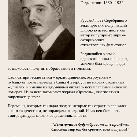
Годы жизни: 1880 - 1932.
Русский поэт Серебряного
века, прозаик, получивший
широкую известность как
автор популярных лирико-
сатирических
стихотворных фельетонов.
Родившийся в семье
одесского провизора-еврея,
мальчик был крещен ради
возможности получить образование в гимназии.
Свои сатирические стихи – яркие, циничные, остроумные –
публикует после переезда в Санкт-Петербург во многих столичных
журналах, и именно их вдумчивый читатель искал первыми в свежих
номерах. Из-за него закрывают журнал «Зритель», многие стихи
запрещает цензура.
Перемены, которых так ждал поэт, за которые так страстно сражался
своим творчеством, не оправдали ожиданий. И как неизбежность –
эмиграция, удел многих современников поэта.
"Если лучшие будут бросаться в пролёты,
Скиснет мир от бескрылых гиен и тупиц!"