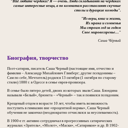
"ВЫ любите чердаки? Я — очень. Люди складывают на чердаках
самые интересные вещи, а по комнатам расставляют скучные
столы и дурацкие комоды".
"Из веры, книг и жизни,
Из мрака и сомненья
Мы строим год за годом
Свое мировоззренье…"
Саша Чёрный
Биография, творчество
Поэт-сатирик, писатель Саша Черный (настоящие имя, отчество и
фамилия – Александр Михайлович Гликберг; другие псевдонимы –
Сам по себе, Мечтатель) родился 13 октября (1 октября по старому
стилю) 1880 г. в Одессе в семье еврея-провизора.
В семье было пятеро детей, двоих из которых звали Саша. Блондина
называли «Белый», брюнета – «Черный» – так и появился псевдоним.
Крещеный отцом в возрасте 10 лет, чтобы иметь возможность
поступить в гимназию вне «процентной нормы», Саша Черный
обучения не закончил (неоднократно отчислялся за неуспеваемость).
В 1900-е гг. активно сотрудничал в прогрессивных сатирических
журналах «Зритель», «Молот», «Маски», «Сатирикон» и др. В 1902-