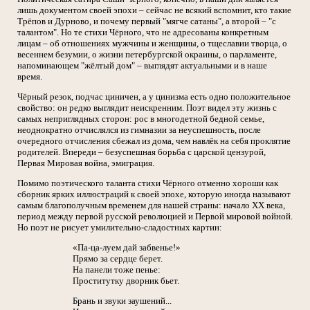
лишь документом своей эпохи – сейчас не всякий вспомнит, кто такие
Трёпов и Дурново, и почему первый "мягче сатаны", а второй – "с
талантом". Но те стихи Чёрного, что не адресованы конкретным
лицам – об отношениях мужчины и женщины, о тщеславии творца, о
весеннем безумии, о жизни петербургской окраины, о парламенте,
напоминающем "жёлтый дом" – выглядят актуальными и в наше
время.
Чёрный резок, подчас циничен, а у цинизма есть одно положительное
свойство: он редко выглядит неискренним. Поэт видел эту жизнь с
самых неприглядных сторон: рос в многодетной бедной семье,
неоднократно отчислялся из гимназии за неуспешность, после
очередного отчисления сбежал из дома, чем навлёк на себя проклятие
родителей. Впереди – безуспешная борьба с царской цензурой,
Первая Мировая война, эмиграция.
Помимо поэтического таланта стихи Чёрного отменно хороши как
сборник ярких иллюстраций к своей эпохе, которую иногда называют
самым благополучным временем для нашей страны: начало XX века,
период между первой русской революцией и Первой мировой войной.
Но поэт не рисует умилительно-сладостных картин:
«Па-ца-луем дай забвенье!»
Прямо за сердце берет.
На панели тоже пенье:
Проститутку дворник бьет.
Брань и звуки заушений...