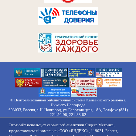
© Централизованная библиотечная система Канавинского района г.
Нижнего Новгорода
603033, Россия, г. Н. Новгород, ул. Гороховецкая, 18А, Тел/факс (831)
221-50-98, 221-88-82
Правила обработки персональных данных
Этот сайт использует сервис веб-аналитики Яндекс Метрика,
О нас
Контакты
Противодействие коррупции
Противодействие
предоставляемый компанией ООО «ЯНДЕКС», 119021, Россия,
идеологии терроризма
Напишите нам