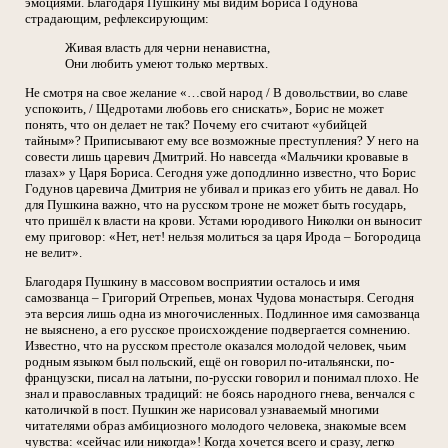
эмоциями. Благодаря Пушкину мы видим Бориса Годунова
страдающим, рефлексирующим:
Живая власть для черни ненавистна,
Они любить умеют только мертвых.
Не смотря на свое желание «…свой народ / В довольствии, во славе
успокоить, / Щедротами любовь его снискать», Борис не может
понять, что он делает не так? Почему его считают «убийцей
тайным»? Приписывают ему все возможные преступления? У него на
совести лишь царевич Дмитрий. Но навсегда «Мальчики кровавые в
глазах» у Царя Бориса. Сегодня уже доподлинно известно, что Борис
Годунов царевича Дмитрия не убивал и приказ его убить не давал. Но
для Пушкина важно, что на русском троне не может быть государь,
что пришёл к власти на крови. Устами юродивого Николки он выносит
ему приговор: «Нет, нет! нельзя молиться за царя Ирода – Богородица
не велит».
Благодаря Пушкину в массовом восприятии осталось и имя
самозванца – Григорий Отрепьев, монах Чудова монастыря. Сегодня
эта версия лишь одна из многочисленных. Подлинное имя самозванца
не выяснено, а его русское происхождение подвергается сомнению.
Известно, что на русском престоле оказался молодой человек, чьим
родным языком был польский, ещё он говорил по-итальянски, по-
французски, писал на латыни, по-русски говорил и понимал плохо. Не
знал и православных традиций: не боясь народного гнева, венчался с
католичкой в пост. Пушкин же нарисовал узнаваемый многими
читателями образ амбициозного молодого человека, знакомые всем
чувства: «сейчас или никогда»! Когда хочется всего и сразу, легко