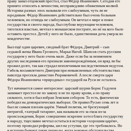
праву занял отцовский престол, стал Фёдор Иоаннович. Сегодня его
принято относить к личностям, несправедливо обиженным молвой.
Историки разных эпох называли его слабоумным, чуть ли не
юродивым. Фёдор Иоаннович действительно был очень больным
человеком, но отнюдь не слабоумным. Он мечтал о мире и покое
государства и своего народа, был глубоко верующим человеком,
тяготился властью, мечтал о монашеском постриге, но не́ на кого было
оставить престол. Детей у него не было, единственная дочь умерла во
младенчестве.
Был ещё один царевич, сводный брат Фёдора, Дмитрий – сын
седьмой жены Ивана Грозного, Марьи Нагой. Шансов стать русским
государем у него было очень мало. Даже если бы за неимением
других наследников его признали законнорождённым, он вряд ли бы
прожил долго, так как страдал неизлечимым наследственным недугом.
Гибель восьмилетнего Дмитрия при невыясненных обстоятельствах
навсегда пресекла династию Рюриковичей. А после смерти царя
Фёдора Иоанновича «природных» государей на Руси не осталось.
Тут начинается самое интересное: царский шурин Борис Годунов
занимает престол не по закону и не по праву крови, а по праву
сильного, хотя и был избран Земским собором. То есть, фактически
победил на демократических выборах. Он правил Русью семь лет и
был не самым плохим царём. Умный политик, не брезгующий
интригой, «хитрый татарин», как называли его за глаза из-за
происхождения, Борис совершенно искренне хотел блага государству
и народу, тщеславно мечтал остаться в истории «хорошим царём»,
поэтому проводил реформы, шел на уступки, где это требовалось. Но
в истории бывают такие периоды, когда роковые обстоятельства