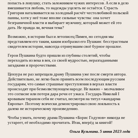
попасть в ловушку, стать заложником чужих интересов. А если в дело
вмешивается любовь, то надежды уцелеть не остаётся. Страсть
Григория наталкивается на холодный расчёт честолюбивой польской
панны, хотя у неё тоже вполне сильные чувства: она хочет
безграничной власти и выбирает мужчину, который может ей это
дать. Не правда ли, вечная тема?
Возможно, в истории был и летописец Пимен, но сегодня мы
представляем его таким, каким изобразил его Пушкин: бесстрастным
свидетелем истории, навсегда отринувшим своё бурное прошлое.
Герои Пушкина будто пришли из глубины столетий, чтобы
переходить из века в век, со своей мудростью, неразгаданными
загадками и пророчествами.
Цензура не раз запрещала драму Пушкина уже после смерти автора.
Действительно, не легко было принять всем последующим русским
государям, что самые страшные преступления в верхах власти
происходят при безмолвствующем народе. Не важно – молчаливое
это согласие или потеря дара речи от ужаса. Государь Николай I
кровавым тираном себя не считал, несмотря на титул «жандарма
Европы». Поэтому всячески демонстрировал свою лояльность к
далеко не историческому произведению.
Чтобы узнать, почему драма Пушкина «Борис Годунов» никогда не
устареет, её необходимо прочитать. Итак, вперёд за книгой!
Ольга Кузьмина. 5 июня 2023 года