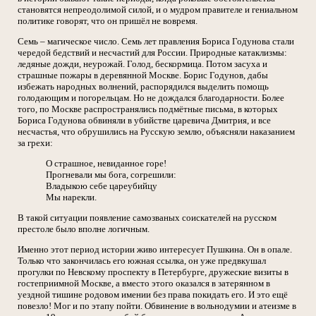
становятся непреодолимой силой, и о мудром правителе и гениальном
политике говорят, что он пришёл не вовремя.
Семь – магическое число. Семь лет правления Бориса Годунова стали
чередой бедствий и несчастий для России. Природные катаклизмы:
ледяные дожди, неурожай. Голод, бескормица. Потом засуха и
страшные пожары в деревянной Москве. Борис Годунов, дабы
избежать народных волнений, распорядился выделить помощь
голодающим и погорельцам. Но не дождался благодарности. Более
того, по Москве распространялись подмётные письма, в которых
Бориса Годунова обвиняли в убийстве царевича Дмитрия, и все
несчастья, что обрушились на Русскую землю, объясняли наказанием
за грехи:
О страшное, невиданное горе!
Прогневали мы бога, согрешили:
Владыкою себе цареубийцу
Мы нарекли.
В такой ситуации появление самозваных соискателей на русском
престоле было вполне логичным.
Именно этот период истории живо интересует Пушкина. Он в опале.
Только что закончилась его южная ссылка, он уже предвкушал
прогулки по Невскому проспекту в Петербурге, дружеские визиты в
гостеприимной Москве, а вместо этого оказался в затерянном в
уездной тишине родовом имении без права покидать его. И это ещё
повезло! Мог и по этапу пойти. Обвинение в вольнодумии и атеизме в