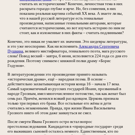
считать их историческими? Конечно, личностная тема в них
раскрыта гораздо глубже и ярче. Но, без сомнения, в них
показана реальная картина событий XX века. А знаете ли вы,
что в нашей русской литературе есть гениальные
произведения, написанные гениальными авторами, которые
считаются историческими, но вот изучать историю по ним не
стоит, как и изложенные в них факты – считать подлинными?
Конечно, это никак не умаляет их значения. Это шедевры литературы,
и это уже неоспоримо. Как ни вспомнить
Александра Сергеевича
Пушкина
, великого мистификатора, гениального поэта, мага русского
слова! Повод веский – завтра, 6 июня, исполняется 224 года со дня его
рождения. Поэтому снимаем с книжной полки драму «Борис
Годунов».
В литературоведении это произведение принято называть
«историческая драма», ещё – народная поэма. В основе –
действительно захватывающая история конца 16 – начала 17 века.
Самый харизматичный из русских государей Иоанн, прозванный в
народе Грозным, имел многочисленное потомство, так как женат был
семь раз. Причём, женился всякий раз вдовцом. Церковь признала
только три первых его брака. Все остальные его жёны и дети
считались незаконными. Правда, при жизни Ивана Васильевича
Грозного никто об этом даже заикнуться не смел.
После смерти Ивана Грозного остро встал вопрос
престолонаследования. Кандидатов в «природные государи» среди
его выживших сыновей осталось немного. Единственным, кто по