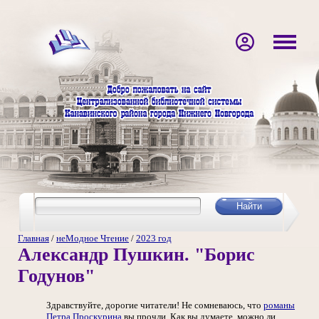
Главная
/
неМодное Чтение
/
2023 год
Александр Пушкин. "Борис
Годунов"
Здравствуйте, дорогие читатели! Не сомневаюсь, что
романы
Петра Проскурина
вы прочли. Как вы думаете, можно ли