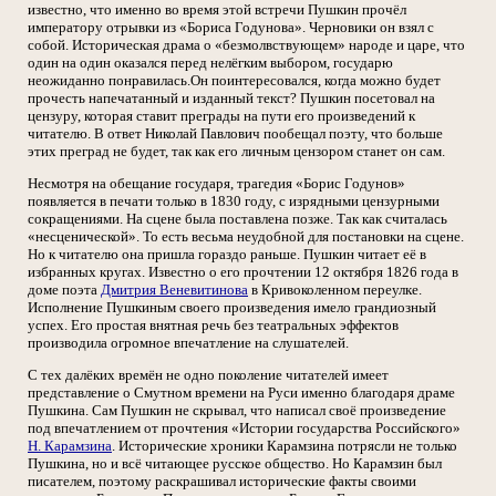
известно, что именно во время этой встречи Пушкин прочёл
императору отрывки из «Бориса Годунова». Черновики он взял с
собой. Историческая драма о «безмолвствующем» народе и царе, что
один на один оказался перед нелёгким выбором, государю
неожиданно понравилась.Он поинтересовался, когда можно будет
прочесть напечатанный и изданный текст? Пушкин посетовал на
цензуру, которая ставит преграды на пути его произведений к
читателю. В ответ Николай Павлович пообещал поэту, что больше
этих преград не будет, так как его личным цензором станет он сам.
Несмотря на обещание государя, трагедия «Борис Годунов»
появляется в печати только в 1830 году, с изрядными цензурными
сокращениями. На сцене была поставлена позже. Так как считалась
«несценической». То есть весьма неудобной для постановки на сцене.
Но к читателю она пришла гораздо раньше. Пушкин читает её в
избранных кругах. Известно о его прочтении 12 октября 1826 года в
доме поэта
Дмитрия Веневитинова
в Кривоколенном переулке.
Исполнение Пушкиным своего произведения имело грандиозный
успех. Его простая внятная речь без театральных эффектов
производила огромное впечатление на слушателей.
С тех далёких времён не одно поколение читателей имеет
представление о Смутном времени на Руси именно благодаря драме
Пушкина. Сам Пушкин не скрывал, что написал своё произведение
под впечатлением от прочтения «Истории государства Российского»
Н. Карамзина
. Исторические хроники Карамзина потрясли не только
Пушкина, но и всё читающее русское общество. Но Карамзин был
писателем, поэтому раскрашивал исторические факты своими