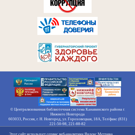
© Централизованная библиотечная система Канавинского района г.
Нижнего Новгорода
603033, Россия, г. Н. Новгород, ул. Гороховецкая, 18А, Тел/факс (831)
221-50-98, 221-88-82
Правила обработки персональных данных
Этот сайт использует сервис веб-аналитики Яндекс Метрика,