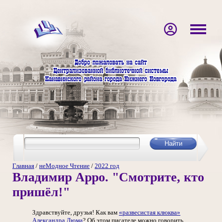
Главная
/
неМодное Чтение
/
2022 год
Владимир Арро. "Смотрите, кто
пришёл!"
Здравствуйте, друзья! Как вам
«развесистая клюква»
Александра Дюма
? Об этом писателе можно говорить