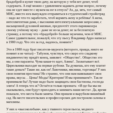
брадобрей и купит твою дачу, на которую у тебя нет денег, чтоб
содержать. А ещё можно с удивлением задавать дочке вопрос, почему
она не едет вместе с мужем на юг в отпуск? Ах, да, зять, тот самый
МНС, вместо юга вынужден отправиться в студенческий стройотряд
– надо же что-то заработать, чтоб кормить жену и ребёнка! А жена,
интеллигентная дама, с высокими интеллектуальными запросами, с
насыщенной духовной жизнью, предпочтёт этого парикмахера
своему учёному мужу – даже не из-за денег, не за бесплатную
стрижку, а потому что «брадобрей» больше мужчина, чем её МНС.
Самое удивительное, пожалуй, что эту пьесу Владимир Арро написал
в 1980 году. Что это за год, надеюсь, помните?
Это в 1980 году брат писателя-лауреата (которого, правда, никто не
помнит и не читал) – Табунов, чувствуя, что скоро его сладкому
иждивенчеству придёт конец, заявляет: «Общество!.. Общество это
мы, а они паразиты. Чума какая-то идет, Алина!.. Захватывает всё.
Цирюльники выходят на первые рубежи. Ты думаешь, кто ему платит
такие деньги? Такие же, как он! Лавочники, мясники, торговцы! У них
свои понятия престижа! Но странно, что они нам навязывают свои
нравы, вкусы… Цены! Моды! Критерии! И мы принимаем!». Так не
принимали бы! Лучше надо было защищать свои бастионы, господа
элита! А теперь что ж? Остаётся только признать: «И где бы мы ни
оказывались, они будут приходить и занимать наши места». Да, время
показало, что места были заняты. Они пришли и вырубили вишнёвый
сад. На месте писательских и профессорских дач построили салоны и
магазины.
У них к «высоколобым», как у главного героя пьесы, модного