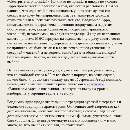
«Смотрите, кто пришёл!». Но никто не пришёл и никуда не уходил.
Арро просто честно рассказал о том, что есть в реальности. Сам он
написал, что идея этой пьесы появилась у него потому, что его
соседом по дому был парикмахер, лауреат конкурсов, доходы
стилиста были в несколько раз выше, чем его, Владимира Арро,
писательские гонорары, жена постоянно подшучивала над этим
обстоятельством, каждый день он наблюдал, как парикмахер,
уверенный, независимый, выходит из подъезда. И ещё он вспоминал,
как его приятель МНС вернулся на ведомственную дачу своего тестя
слегка нетрезвым. Семья подвергла его презрению, «в нашем круге так
не принято», он был изгнан и в то же вечер нашёл утешение на
соседней – частной, а не ведомственной даче, в объятиях молодой
богатой вдовы. То есть, жизнь всегда даёт человеку возможность
выбора.
Перечитывая эту пьесу сегодня, я уже в который раз делаю вывод,
что со свободой слова в 80-м всё было в порядке, во всяко случае,
можно было «проскочить» между двумя обстрелами. А ещё понимаю,
почему актрисам так нравится роль Раневской в
чеховском
«Вишнёвом саде», а школьники, что изучают пьесу на уроках,
наоборот, эту героиню терпеть не могут.
Владимир Арро продолжает лучшие традиции русской литературы и
чеховские традиции в драматургии. Он начинал своё творчество как
детский писатель, несколько лет проработал учителем. Судя по его
детским рассказам, повестям, сценариям к фильмам, учителем он тоже
был хорошим. От души рекомендую вам его произведения – в них
эпоха, то, что мы почти забыли, но сто́ит знать.