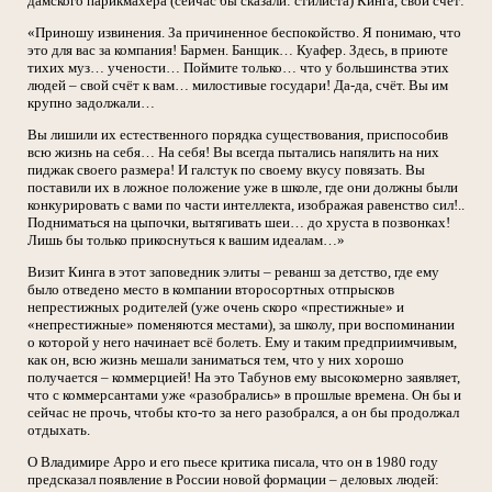
дамского парикмахера (сейчас бы сказали: стилиста) Кинга, свой счёт:
«Приношу извинения. За причиненное беспокойство. Я понимаю, что
это для вас за компания! Бармен. Банщик… Куафер. Здесь, в приюте
тихих муз… учености… Поймите только… что у большинства этих
людей – свой счёт к вам… милостивые государи! Да-да, счёт. Вы им
крупно задолжали…
Вы лишили их естественного порядка существования, приспособив
всю жизнь на себя… На себя! Вы всегда пытались напялить на них
пиджак своего размера! И галстук по своему вкусу повязать. Вы
поставили их в ложное положение уже в школе, где они должны были
конкурировать с вами по части интеллекта, изображая равенство сил!..
Подниматься на цыпочки, вытягивать шеи… до хруста в позвонках!
Лишь бы только прикоснуться к вашим идеалам…»
Визит Кинга в этот заповедник элиты – реванш за детство, где ему
было отведено место в компании второсортных отпрысков
непрестижных родителей (уже очень скоро «престижные» и
«непрестижные» поменяются местами), за школу, при воспоминании
о которой у него начинает всё болеть. Ему и таким предприимчивым,
как он, всю жизнь мешали заниматься тем, что у них хорошо
получается – коммерцией! На это Табунов ему высокомерно заявляет,
что с коммерсантами уже «разобрались» в прошлые времена. Он бы и
сейчас не прочь, чтобы кто-то за него разобрался, а он бы продолжал
отдыхать.
О Владимире Арро и его пьесе критика писала, что он в 1980 году
предсказал появление в России новой формации – деловых людей: