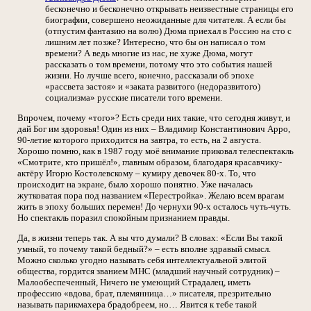
бесконечно и бесконечно открывать неизвестные страницы его
биографии, совершено неожиданные для читателя. А если бы
(отпустим фантазию на волю) Дюма приехал в Россию на сто с
лишним лет позже? Интересно, что бы он написал о том
времени? А ведь многие из нас, не хуже Дюма, могут
рассказать о том времени, потому что это события нашей
жизни. Но лучше всего, конечно, рассказали об эпохе
«рассвета застоя» и «заката развитого (недоразвитого)
социализма» русские писатели того времени.
Впрочем, почему «того»? Есть среди них такие, что сегодня живут, и
дай Бог им здоровья! Один из них – Владимир Константинович Арро,
90-летие которого приходится на завтра, то есть, на 2 августа.
Хорошо помню, как в 1987 году моё внимание приковал телеспектакль
«Смотрите, кто пришёл!», главным образом, благодаря красавчику-
актёру Игорю Костолевскому – кумиру девочек 80-х. То, что
происходит на экране, было хорошо понятно. Уже началась
жутковатая пора под названием «Перестройка». Желаю всем врагам
жить в эпоху больших перемен! До чернухи 90-х осталось чуть-чуть.
Но спектакль поразил спокойным признанием правды.
Да, в жизни теперь так. А вы что думали? В словах: «Если Вы такой
умный, то почему такой бедный?» – есть вполне здравый смысл.
Можно сколько угодно называть себя интеллектуальной элитой
общества, гордится званием МНС (младший научный сотрудник) –
Малообеспеченный, Ничего не умеющий Страдалец, иметь
профессию «вдова, брат, племянница…» писателя, презрительно
называть парикмахера брадобреем, но… Явится к тебе такой