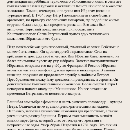
девятнадцатым ребёнком чернокожего абиссинского князя, в семь лет
был захвачен в плен турками и оставлен в Константинополе в качестве
заложника. Там он, очевидно, и получил имя Ибрагим (исконно
турецкое имя). В 1704 году Пётр I пожелал иметь в своей свите
арапчонка, по примеру европейских монархов, где подобные живые
игрушки были в моде, как предметы роскоши. Его заказ был
выполнен. Торговый представитель при посольстве в
Константинополе Савва Рагузинский привёз двух темнокожих
мальчиков, Ибрагима и его брата.
Пётр повёл себя как цивилизованный, гуманный человек. Ребёнок не
может быть вещью. Он крестил детей в православие. Стал их
крёстным отцом. Дал своё отчество. Имя Ибрагим было заменено на
более привычное русскому уху «Абрам». Заметив восприимчивость
Ибрагима, отправил его на учёбу во Францию. В Россию Ибрагим
вернулся лейтенантом французской армии и инженером. В звании
инженер-поручика он продолжает службу в любимом Петром
Преображенском полку. Ему довелось и преподавать, и строить. Он
действительно был талантливым инженером. После смерти Петра I
ненадолго попал в опалу при Меньшикове. Но все остальные
преемники Петра высоко ценили его заслуги.
Ганнибал сам выбрал фамилию в честь римского полководца – кумира
Петра. Отличался не ко времени демократическими взглядами.
Например, запретил физические наказания для крепостных, а также
увеличивать размер барщины. Первым стал высаживать в своём
имении картофель, который спас от голода его крестьян в
неурожайные годы. Умер Абрам Петрович в 1781 году. Эго личная
жизнь в отличии от карьеры сложилась более драматично. Первая