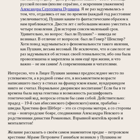
русской поэзии (вполне серьёзно, с искренним уважением)
Александра Сергеевича Пушкина
. Я не раз задумывалась о
том, что, отдаляясь от нас по времени (каждый год расстояние
увеличивается), Пушкин каким-то фантастическим образом к
нам приближается. Двести лет с небольшим можно уместить в
четыре поколения. Для истории совсем маленький срок.
Удивительно, но вопрос: был ли Пушкин? – никогда не
возникал. В отличие от вопросов: был ли Гомер? Шекспир?
Хотя повод задумываться о феноменальности такого явления,
как Пушкин, весьма весомый. Не исключено, что и сам поэт не
раз задумывался об истоках своей гениальности, ибо она была
провозглашена и закреплена за ним ещё при жизни, и что
важно – не им самим! А современниками и читателями.
Интересно, что в Лицее Пушкин занимал предпоследнее место по
успеваемости, а в родной семье его, в восьмилетнем возрасте
написавшего пьесу в стихах на французском языке, вундеркиндом
никто не считал. Нормальное дворянское воспитание! Если бы в те
времена была наука генетика и возможность расшифровать
генетический код, вопросы отпали бы сами собой. Действительно:
прадед – 19-й сын абиссинского (эфиопского) князя, прабабка –
шведка Христина фон Шёберг – это со стороны матери, а со стороны
отца – новгородские бояре, сподвижники Александра Невского и
родственники династии Романовых. Взрывной коктейль кровей и
менталитетов!
Желание рассказать о своём самом знаменитом предке – петровском
крестнике Абраме Петровиче Ганнибале возникло у Пушкина не