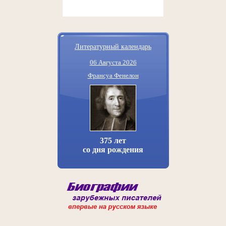
Литературный календарь
06 Августа 2026
Франсуа Фенелон
375 лет
со дня рождения