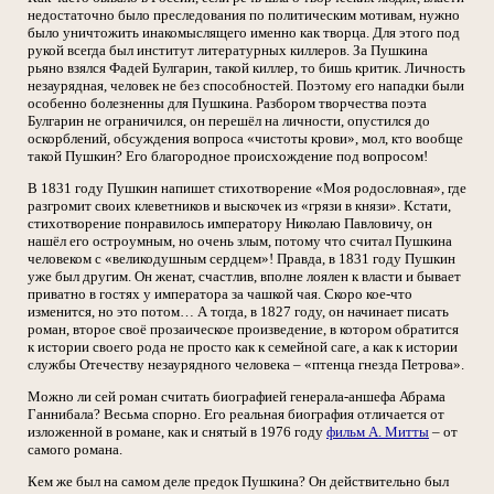
недостаточно было преследования по политическим мотивам, нужно
было уничтожить инакомыслящего именно как творца. Для этого под
рукой всегда был институт литературных киллеров. За Пушкина
рьяно взялся Фадей Булгарин, такой киллер, то бишь критик. Личность
незаурядная, человек не без способностей. Поэтому его нападки были
особенно болезненны для Пушкина. Разбором творчества поэта
Булгарин не ограничился, он перешёл на личности, опустился до
оскорблений, обсуждения вопроса «чистоты крови», мол, кто вообще
такой Пушкин? Его благородное происхождение под вопросом!
В 1831 году Пушкин напишет стихотворение «Моя родословная», где
разгромит своих клеветников и выскочек из «грязи в князи». Кстати,
стихотворение понравилось императору Николаю Павловичу, он
нашёл его остроумным, но очень злым, потому что считал Пушкина
человеком с «великодушным сердцем»! Правда, в 1831 году Пушкин
уже был другим. Он женат, счастлив, вполне лоялен к власти и бывает
приватно в гостях у императора за чашкой чая. Скоро кое-что
изменится, но это потом… А тогда, в 1827 году, он начинает писать
роман, второе своё прозаическое произведение, в котором обратится
к истории своего рода не просто как к семейной саге, а как к истории
службы Отечеству незаурядного человека – «птенца гнезда Петрова».
Можно ли сей роман считать биографией генерала-аншефа Абрама
Ганнибала? Весьма спорно. Его реальная биография отличается от
изложенной в романе, как и снятый в 1976 году
фильм А. Митты
– от
самого романа.
Кем же был на самом деле предок Пушкина? Он действительно был