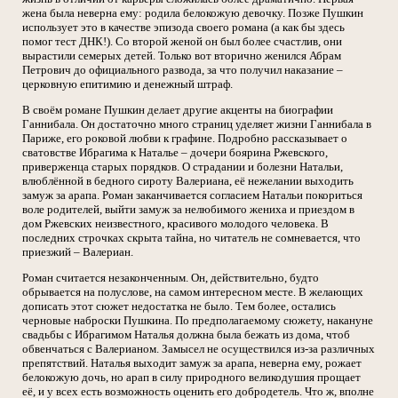
жена была неверна ему: родила белокожую девочку. Позже Пушкин
использует это в качестве эпизода своего романа (а как бы здесь
помог тест ДНК!). Со второй женой он был более счастлив, они
вырастили семерых детей. Только вот вторично женился Абрам
Петрович до официального развода, за что получил наказание –
церковную епитимию и денежный штраф.
В своём романе Пушкин делает другие акценты на биографии
Ганнибала. Он достаточно много страниц уделяет жизни Ганнибала в
Париже, его роковой любви к графине. Подробно рассказывает о
сватовстве Ибрагима к Наталье – дочери боярина Ржевского,
приверженца старых порядков. О страдании и болезни Натальи,
влюблённой в бедного сироту Валериана, её нежелании выходить
замуж за арапа. Роман заканчивается согласием Натальи покориться
воле родителей, выйти замуж за нелюбимого жениха и приездом в
дом Ржевских неизвестного, красивого молодого человека. В
последних строчках скрыта тайна, но читатель не сомневается, что
приезжий – Валериан.
Роман считается незаконченным. Он, действительно, будто
обрывается на полуслове, на самом интересном месте. В желающих
дописать этот сюжет недостатка не было. Тем более, остались
черновые наброски Пушкина. По предполагаемому сюжету, накануне
свадьбы с Ибрагимом Наталья должна была бежать из дома, чтоб
обвенчаться с Валерианом. Замысел не осуществился из-за различных
препятствий. Наталья выходит замуж за арапа, неверна ему, рожает
белокожую дочь, но арап в силу природного великодушия прощает
её, и у всех есть возможность оценить его добродетель. Что ж, вполне