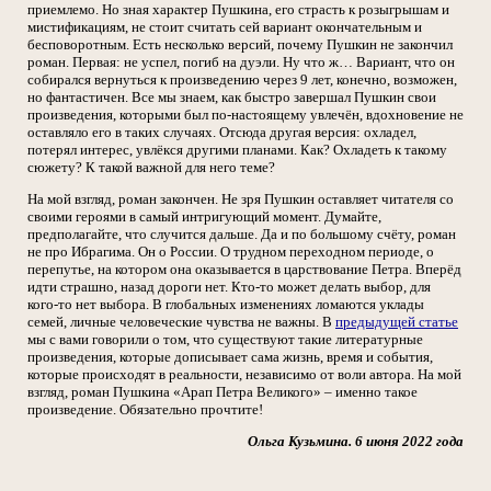
приемлемо. Но зная характер Пушкина, его страсть к розыгрышам и
мистификациям, не стоит считать сей вариант окончательным и
бесповоротным. Есть несколько версий, почему Пушкин не закончил
роман. Первая: не успел, погиб на дуэли. Ну что ж… Вариант, что он
собирался вернуться к произведению через 9 лет, конечно, возможен,
но фантастичен. Все мы знаем, как быстро завершал Пушкин свои
произведения, которыми был по-настоящему увлечён, вдохновение не
оставляло его в таких случаях. Отсюда другая версия: охладел,
потерял интерес, увлёкся другими планами. Как? Охладеть к такому
сюжету? К такой важной для него теме?
На мой взгляд, роман закончен. Не зря Пушкин оставляет читателя со
своими героями в самый интригующий момент. Думайте,
предполагайте, что случится дальше. Да и по большому счёту, роман
не про Ибрагима. Он о России. О трудном переходном периоде, о
перепутье, на котором она оказывается в царствование Петра. Вперёд
идти страшно, назад дороги нет. Кто-то может делать выбор, для
кого-то нет выбора. В глобальных изменениях ломаются уклады
семей, личные человеческие чувства не важны. В
предыдущей статье
мы с вами говорили о том, что существуют такие литературные
произведения, которые дописывает сама жизнь, время и события,
которые происходят в реальности, независимо от воли автора. На мой
взгляд, роман Пушкина «Арап Петра Великого» – именно такое
произведение. Обязательно прочтите!
Ольга Кузьмина. 6 июня 2022 года