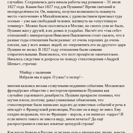
случайно. Сохранилась дата начала работы над романом – 31 июля
1827 года. Каким был 1827 год для Пушкина? Время скитаний и
неопределённости. Он, наконец, получил возможность покинуть
место «заточения» в Михайловском, с удовольствием приезжал туда
осенью – уже как свободный человек: взглянуть на «опустевшую
темницу». Можно было поселиться в Москве, но своего угла не было,
Пушкин жил у друзей, в их домах и усадьбах. Насчёт его «так себе»
отношений с императором Николаем Павловичем стоит сказать, что в
разные годы отношения были разные: от очень хороших до очень
плохих, как у всех живых людей, но «переменять его на другого» царя
Пушкин не желал. В 1827 году отношения были самыми
отвратительными. Выяснилось, что поэт прощён не окончательно.
Началось следствие и допросы по поводу стихотворения «Андрей
Шенье», строчки:
Убийцу с палачами
Избрали мы в цари. О ужас! о позор! –
многим казались весьма созвучными недавним событиям. Московское
фрондёрское общество с восторгом принимало Пушкина как
случайно уцелевшего декабриста. Пушкин прекрасно понимал, что
шутки плохи, поэтому давал униженные объяснения, что
стихотворение было написано задолго до известных событий и речь в
нём идёт о Французской революции, Россию он в виду не имел. Ему
ехидно возражали, что во Франции – король, а он написал: «царь»! И
если ничего такого не имел в виду, зачем печатал? Да ещё
распространял в списках изъятые цензурой строки!
Как часто бывало в России, если речь шла о творческих людях, власти