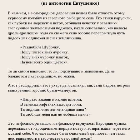
(из антологии Евтушенко)
В чем-чем, а в самородном даровании нельзя было отказать этому
курносому колобку из северного рыбацкого села. Его стихи парусили,
как рубахи на ладожском ветру, отбивали чечетку у завалинки
сверкучими полумесяцами подковок, пахли сеновалами, как волосы
дроли-дролюшки, куда со свежего сена озорно перепрыгнула чуть
подсохшая одинокая лесная земляничина.
«Разлюбила Шурочку,
Ношу платок внахмурочку,
Ношу внахмурочку платок,
На нем всего один цветок».
То ли самим написано, то ли подслушано и запомнено. Да не
блокнотом с карандашиком, но кожей.
А вот расщедрился этот ухарь да и сыпанул, как сама Ладога, ветром
взвихренная, горстью брызг-жемчугов:
«Направо взгляни и налево взгляни,
В зеленых кафтанах выходят лини.
Ты видишь линя иль не видишь линя?
Ты любишь меня иль не любишь меня?»
Это из фольклора вышло и в фольклор вернулось. Народная музыка
перелилась от народа-языкотворца к поэту и возвратилась через него
к самой себе. Что еще может быть счастливей для поэта, чем такая
неотрываемость в творчестве от родной земли?