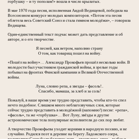
горбушку – и ту пополам!» вошла в число крылатых.
В мае 1970 года песня, исполненная Аидой Ведищевой, победила на
Всесоюзном конкурсе молодых композиторов. «Потом эта песня
облетела весь Советский Союз и стала гимном молодёжи», – говорила
Ведищева.
Один-единственный текст подчас может дать представление и об
авторе, и о его творчестве.
Я песней, как ветром, наполню страну
О том, как товарищ пошел на войну.
«Пошёл на войну»… Александр Прокофьев прошёл несколько войн. В
молодости был участником гражданской войны, в зрелые годы
побывал на фронтах Финской кампании и Великой Отечественной
войны.
Луна, словно репа, а звезды – фасоль!..
Спасибо, мамаша, за хлеб и за соль!
Пожалуй, в наше время уже трудно представить, чтобы кто-то спел
нечто подобное. Слишком много неблагозвучных слов, которые
сейчас трудно представить в молодёжной (напомню!) песне: «репа»,
«фасоль», та же «горбушка»… Вот Луну, звёзды и другие
астрономические тела популярные исполнители до сих пор любят.
А творчество Прокофьева уходит корнями в народную поэзию, и не
случайно. Родился поэт в деревне на берегу Ладожского озера,
родителями Саши были бедняки: мать – крестьянка, отец – рыбак и