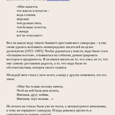
«Мне кажется,
что власть и почести –
вода соленая
морская:
чем дольше пить,
тем больше хочется,
а жажда
всё не отпускает».
Вот на какую воду тянуло бывшего крестьянского самородка – и ему
снова удалось возглавить ленинградских писателей на целое
десятилетие (1955–1965). Чтобы держаться у власти, надо было стать
«большим поэтом», откликаться на события, демонстрировать
восторги и преданность. И он взялся писать не то, что умел, не то, что
ему самому доставляло радость, а то, что надо было по
обстоятельствам, поперек своего таланта.
Молодой звон стиха у него исчез, а когда у других появлялся, это его
злило.
«Мне бы только песенку начать,
Чтоб на ней была моя печать,
Именная, друг, пойми,
Именная, черт возьми…»
Но печать на стихах была уже не поэта, а литературного начальника,
к тому же изрядного самодура. И куда девалась прелесть и
самоцветность ранних стихов!