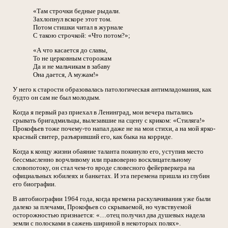
«Там строчки бедные рыдали.
Захлопнул вскоре этот том.
Потом стишки читал в журнале
С такою строчкой: «Что потом?»;
«А что касается до славы,
То не церковным сторожам
Да и не мальчикам в забаву
Она дается, А мужам!»
У него к старости образовалась патологическая антимладомания, как
будто он сам не был молодым.
Когда я первый раз приехал в Ленинград, мои вечера пытались
срывать бригадмильцы, вылезавшие на сцену с криком: «Стиляга!»
Прокофьев тоже почему-то напал даже не на мои стихи, а на мой ярко-
красный свитер, разъяривший его, как быка на корриде.
Когда к концу жизни обаяние таланта покинуло его, уступив место
бессмысленно ворчливому или правоверно восклицательному
словопотоку, он стал чем-то вроде словесного фейерверкера на
официальных юбилеях и банкетах. И эта перемена пришла из глубин
его биографии.
В автобиографии 1964 года, когда времена раскулачивания уже были
далеко за плечами, Прокофьев со скрываемой, но чувствуемой
осторожностью признается: «…отец получил два душевых надела
земли с полосками в сажень шириной в некоторых полях».