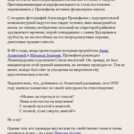
Пританцовывающая псевдофольклорность стала постепенно
перевешивать у Прокофьева истинно фольклорное начало.
С поздних фотографий Александра Прокофьева с подозрительной
номенклатурной надутостью глядит человек, явно вышедший из
низов, по типажу необратимо похожий на секретарей райкомов
хрущевского времени, порой совпадавших с самим Хрущевым в
грубости, но неспособных на его непредсказуемые порывы,
диктуемые муками совести.
В 40-е годы, когда происходила позорная проработка
Анны
Ахматовой
и
Михаила Зощенко
, Прокофьев руководил
Ленинградским отделением Союза писателей. Он, правда, не был
инициатором этой грязной кампании, но активно проводил ее. Тем не
менее, вскоре был снят за упущения на вверенном ему
идеологическом участке.
Поразительно, что, добиваясь от Ахматовой раскаяния, он в 1959
году написал ханжеское по своей запоздалости стихотворение:
«Можно ли отречься от стихов?
Лишь в несчастье на веки веков!
С полной глухотой и немотой,
С полной, хуже смерти, маятой!»
Ну и ну!
Однако тем, кто однажды вкусил власти, свойственно снова и снова
цепляться за нее – по слову
Николая Асеева
: