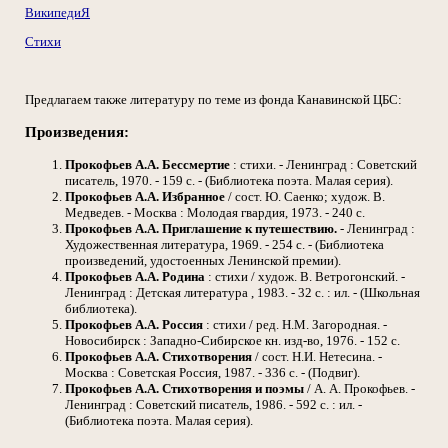
ВикипедиЯ
Стихи
Предлагаем также литературу по теме из фонда Канавинской ЦБС:
Произведения:
Прокофьев А.А.
Бессмертие
: стихи. - Ленинград : Советский
писатель, 1970. - 159 с. - (Библиотека поэта. Малая серия).
Прокофьев А.А.
Избранное
/ сост. Ю. Саенко; худож. В.
Медведев. - Москва : Молодая гвардия, 1973. - 240 с.
Прокофьев А.А.
Приглашение к путешествию.
- Ленинград :
Художественная литература, 1969. - 254 с. - (Библиотека
произведений, удостоенных Ленинской премии).
Прокофьев А.А.
Родина
: стихи / худож. В. Ветрогонский. -
Ленинград : Детская литература , 1983. - 32 с. : ил. - (Школьная
библиотека).
Прокофьев А.А.
Россия
: стихи / ред. Н.М. Загородная. -
Новосибирск : Западно-Сибирское кн. изд-во, 1976. - 152 с.
Прокофьев А.А.
Стихотворения
/ сост. Н.И. Нетесина. -
Москва : Советская Россия, 1987. - 336 с. - (Подвиг).
Прокофьев А.А.
Стихотворения и поэмы
/ А. А. Прокофьев. -
Ленинград : Советский писатель, 1986. - 592 с. : ил. -
(Библиотека поэта. Малая серия).