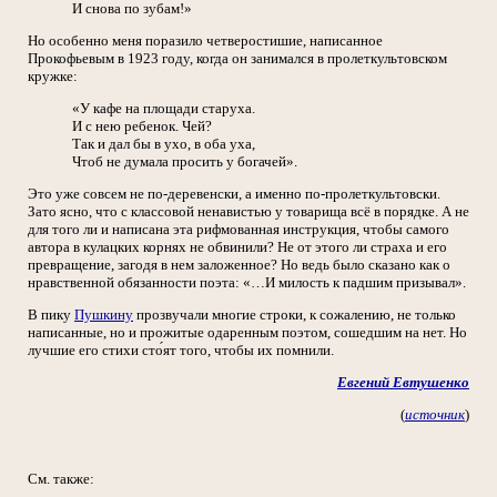
И снова по зубам!»
Но особенно меня поразило четверостишие, написанное
Прокофьевым в 1923 году, когда он занимался в пролеткультовском
кружке:
«У кафе на площади старуха.
И с нею ребенок. Чей?
Так и дал бы в ухо, в оба уха,
Чтоб не думала просить у богачей».
Это уже совсем не по-деревенски, а именно по-пролеткультовски.
Зато ясно, что с классовой ненавистью у товарища всё в порядке. А не
для того ли и написана эта рифмованная инструкция, чтобы самого
автора в кулацких корнях не обвинили? Не от этого ли страха и его
превращение, загодя в нем заложенное? Но ведь было сказано как о
нравственной обязанности поэта: «…И милость к падшим призывал».
В пику
Пушкину
прозвучали многие строки, к сожалению, не только
написанные, но и прожитые одаренным поэтом, сошедшим на нет. Но
лучшие его стихи сто́ят того, чтобы их помнили.
Евгений Евтушенко
(
источник
)
См. также: