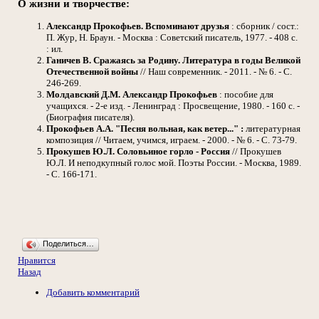
О жизни и творчестве:
Александр Прокофьев. Вспоминают друзья
: сборник / сост.:
П. Жур, Н. Браун. - Москва : Советский писатель, 1977. - 408 с.
: ил.
Ганичев В.
Сражаясь за Родину. Литература в годы Великой
Отечественной войны
// Наш современник. - 2011. - № 6. - С.
246-269.
Молдавский Д.М.
Александр Прокофьев
: пособие для
учащихся. - 2-е изд. - Ленинград : Просвещение, 1980. - 160 с. -
(Биография писателя).
Прокофьев А.А.
"Песня вольная, как ветер..." :
литературная
композиция // Читаем, учимся, играем. - 2000. - № 6. - С. 73-79.
Прокушев Ю.Л.
Соловьиное горло - Россия
// Прокушев
Ю.Л. И неподкупный голос мой. Поэты России. - Москва, 1989.
- С. 166-171.
Поделиться…
Нравится
Назад
Добавить комментарий