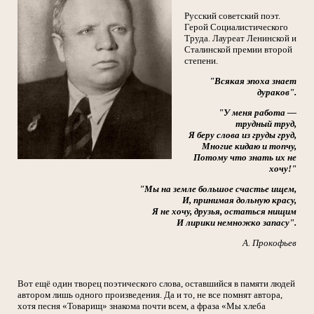
Русский советский поэт.
Герой Социалистического
Труда. Лауреат Ленинской и
Сталинской премии второй
степени.
"Всякая эпоха знает
дураков".
"У меня работа —
трудный труд,
Я беру слова из груды груд,
Многие кидаю и топчу,
Потому что знать их не
хочу!"
"Мы на земле большое счастье ищем,
И, принимая дольную красу,
Я не хочу, друзья, остаться нищим
И лирики немножко запасу".
А. Прокофьев
Вот ещё один творец поэтического слова, оставшийся в памяти людей
автором лишь одного произведения. Да и то, не все помнят автора,
хотя песня «Товарищ» знакома почти всем, а фраза «Мы хлеба