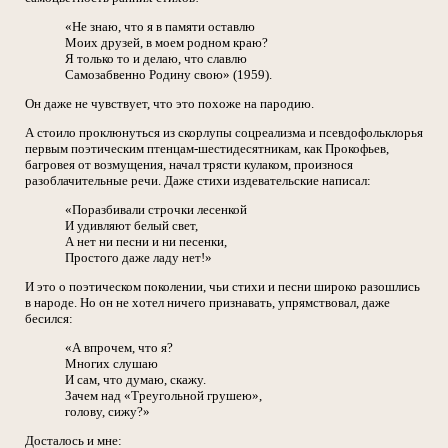
«Не знаю, что я в памяти оставлю
Моих друзей, в моем родном краю?
Я только то и делаю, что славлю
Самозабвенно Родину свою» (1959).
Он даже не чувствует, что это похоже на пародию.
А стоило проклюнуться из скорлупы соцреализма и псевдофольклорья
первым поэтическим птенцам-шестидесятникам, как Прокофьев,
багровея от возмущения, начал трясти кулаком, произнося
разоблачительные речи. Даже стихи издевательские написал:
«Поразбивали строчки лесенкой
И удивляют белый свет,
А нет ни песни и ни песенки,
Простого даже ладу нет!»
И это о поэтическом поколении, чьи стихи и песни широко разошлись
в народе. Но он не хотел ничего признавать, упрямствовал, даже
бесился:
«А впрочем, что я?
Многих слушаю
И сам, что думаю, скажу.
Зачем над «Треугольной грушею»,
голову, сижу?»
Досталось и мне: