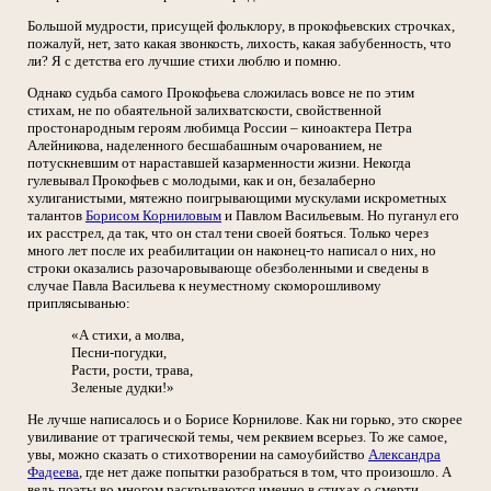
Большой мудрости, присущей фольклору, в прокофьевских строчках,
пожалуй, нет, зато какая звонкость, лихость, какая забубенность, что
ли? Я с детства его лучшие стихи люблю и помню.
Однако судьба самого Прокофьева сложилась вовсе не по этим
стихам, не по обаятельной залихватскости, свойственной
простонародным героям любимца России – киноактера Петра
Алейникова, наделенного бесшабашным очарованием, не
потускневшим от нараставшей казарменности жизни. Некогда
гулевывал Прокофьев с молодыми, как и он, безалаберно
хулиганистыми, мятежно поигрывающими мускулами искрометных
талантов
Борисом Корниловым
и Павлом Васильевым. Но пуганул его
их расстрел, да так, что он стал тени своей бояться. Только через
много лет после их реабилитации он наконец-то написал о них, но
строки оказались разочаровывающе обезболенными и сведены в
случае Павла Васильева к неуместному скоморошливому
приплясыванью:
«А стихи, а молва,
Песни-погудки,
Расти, рости, трава,
Зеленые дудки!»
Не лучше написалось и о Борисе Корнилове. Как ни горько, это скорее
увиливание от трагической темы, чем реквием всерьез. То же самое,
увы, можно сказать о стихотворении на самоубийство
Александра
Фадеева
, где нет даже попытки разобраться в том, что произошло. А
ведь поэты во многом раскрываются именно в стихах о смерти.