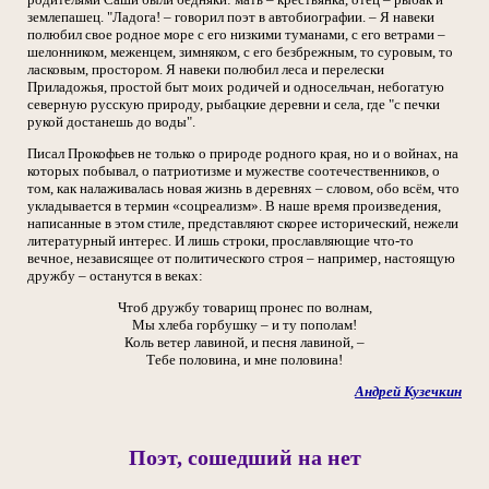
землепашец. "Ладога! – говорил поэт в автобиографии. – Я навеки
полюбил свое родное море с его низкими туманами, с его ветрами –
шелонником, меженцем, зимняком, с его безбрежным, то суровым, то
ласковым, простором. Я навеки полюбил леса и перелески
Приладожья, простой быт моих родичей и односельчан, небогатую
северную русскую природу, рыбацкие деревни и села, где "с печки
рукой достанешь до воды".
Писал Прокофьев не только о природе родного края, но и о войнах, на
которых побывал, о патриотизме и мужестве соотечественников, о
том, как налаживалась новая жизнь в деревнях – словом, обо всём, что
укладывается в термин «соцреализм». В наше время произведения,
написанные в этом стиле, представляют скорее исторический, нежели
литературный интерес. И лишь строки, прославляющие что-то
вечное, независящее от политического строя – например, настоящую
дружбу – останутся в веках:
Чтоб дружбу товарищ пронес по волнам,
Мы хлеба горбушку – и ту пополам!
Коль ветер лавиной, и песня лавиной, –
Тебе половина, и мне половина!
Андрей Кузечкин
Поэт, сошедший на нет