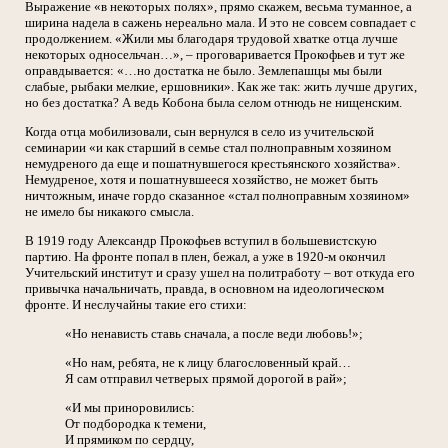
Выражение «в некоторых полях», прямо скажем, весьма туманное, а
ширина надела в сажень нереально мала. И это не совсем совпадает с
продолжением. «Жили мы благодаря трудовой хватке отца лучше
некоторых односельчан…», – проговаривается Прокофьев и тут же
оправдывается: «…но достатка не было. Землепашцы мы были
слабые, рыбаки мелкие, ершовники». Как же так: жить лучше других,
но без достатка? А ведь Кобона была селом отнюдь не нищенским.
Когда отца мобилизовали, сын вернулся в село из учительской
семинарии «и как старший в семье стал полноправным хозяином
немудреного да еще и пошатнувшегося крестьянского хозяйства».
Немудреное, хотя и пошатнувшееся хозяйство, не может быть
ничтожным, иначе гордо сказанное «стал полноправным хозяином»
не имело бы никакого смысла.
В 1919 году Александр Прокофьев вступил в большевистскую
партию. На фронте попал в плен, бежал, а уже в 1920-м окончил
Учительский институт и сразу ушел на политработу – вот откуда его
привычка начальничать, правда, в основном на идеологическом
фронте. И неслучайны такие его стихи:
«Но ненависть ставь сначала, а после веди любовь!»;
«Но нам, ребята, не к лицу благословенный край…
Я сам отправил четверых прямой дорогой в рай»;
«И мы приноровились:
От подбородка к темени,
И прямиком по сердцу,