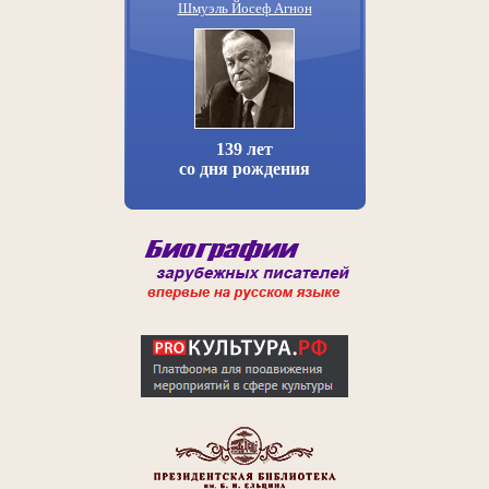
Шмуэль Йосеф Агнон
139 лет
со дня рождения