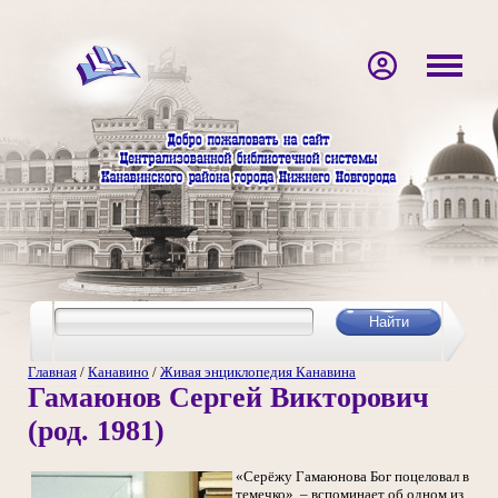
Главная
/
Канавино
/
Живая энциклопедия Канавина
Гамаюнов Сергей Викторович
(род. 1981)
«Серёжу Гамаюнова Бог поцеловал в
темечко», – вспоминает об одном из