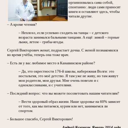
организовалась сама собой,
спонтанно: люди сами приносят
книги и оставляют здесь, чтобы
читали другие.
– А кроме чтения?
– Неплохо, если успеваю сходить на танцы – с детского
возраста занимался бальными танцами. А ещё: зимой – горные
лыжи, летом – грибы-ягоды.
Сергей Викторович женат, подрастает дочка. С женой познакомился
во время учёбы, теперь она тоже врач.
– Есть ли у вас любимое место в Канавинском районе?
– Да, это окрестности 176-й школы, набережная Волги: это
ностальгия, это моё детство. Я там уже не живу, но там живут
мои родители, мои друзья. Мне очень повезло и с
одноклассниками, и с учителями.
– Последний вопрос: что вы можете посоветовать нашим читателям?
– Вести здоровый образ жизни. Наше здоровье на 60% зависит
от того, как мы питаемся, курим или нет, занимаемся ли
спортом.
– Большое спасибо, Сергей Викторович!
Андрей Кузечкин. Январь 2014 года