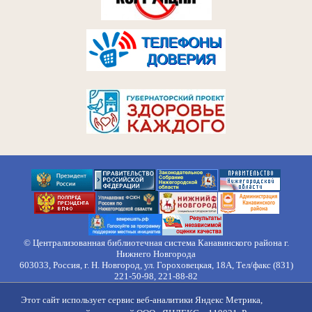
© Централизованная библиотечная система Канавинского района г.
Нижнего Новгорода
603033, Россия, г. Н. Новгород, ул. Гороховецкая, 18А, Тел/факс (831)
221-50-98, 221-88-82
Правила обработки персональных данных
Этот сайт использует сервис веб-аналитики Яндекс Метрика,
О нас
Контакты
Противодействие коррупции
Противодействие