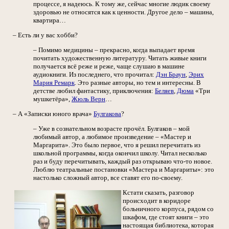
процессе, я надеюсь. К тому же, сейчас многие людик своему
здоровью не относятся как к ценности. Другое дело – машина,
квартира…
– Есть ли у вас хобби?
– Помимо медицины – прекрасно, когда выпадает время
почитать художественную литературу. Читать живые книги
получается всё реже и реже, чаще слушаю в машине
аудиокниги. Из последнего, что прочитал:
Дэн Браун
,
Эрих
Мария Ремарк
. Это разные авторы, но тем и интересны. В
детстве любил фантастику, приключения:
Беляев
,
Дюма
«Три
мушкетёра»,
Жюль Верн
…
– А «Записки юного врача»
Булгакова
?
– Уже в сознательном возрасте прочёл. Булгаков – мой
любимый автор, а любимое произведение – «Мастер и
Маргарита». Это было первое, что я решил перечитать из
школьной программы, когда окончил школу. Читал несколько
раз и буду перечитывать, каждый раз открываю что-то новое.
Люблю театральные постановки «Мастера и Маргариты»: это
настолько сложный автор, все ставят его по-своему.
Кстати сказать, разговор
происходит в коридоре
больничного корпуса, рядом со
шкафом, где стоят книги – это
настоящая библиотека, которая