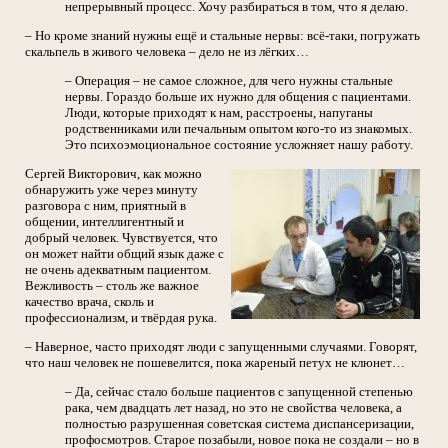
непрерывный процесс. Хочу разбираться в том, что я делаю.
– Но кроме знаний нужны ещё и стальные нервы: всё-таки, погружать
скальпель в живого человека – дело не из лёгких…
– Операция – не самое сложное, для чего нужны стальные
нервы. Гораздо больше их нужно для общения с пациентами.
Люди, которые приходят к нам, расстроены, напуганы
родственниками или печальным опытом кого-то из знакомых.
Это психоэмоциональное состояние усложняет нашу работу.
Сергей Викторович, как можно
обнаружить уже через минуту
разговора с ним, приятный в
общении, интеллигентный и
добрый человек. Чувствуется, что
он может найти общий язык даже с
не очень адекватным пациентом.
Вежливость – столь же важное
качество врача, сколь и
профессионализм, и твёрдая рука.
– Наверное, часто приходят люди с запущенными случаями. Говорят,
что наш человек не пошевелится, пока жареный петух не клюнет…
– Да, сейчас стало больше пациентов с запущенной степенью
рака, чем двадцать лет назад, но это не свойства человека, а
полностью разрушенная советская система диспансеризации,
профосмотров. Старое позабыли, новое пока не создали – но в