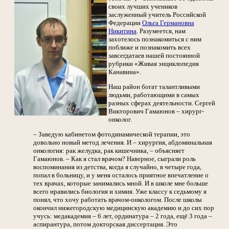
своих лучших учеников
заслуженный учитель Российской
Федерации
Ольга Германовна
Никитина
. Разумеется, нам
захотелось познакомиться с ним
поближе и познакомить всех
завсегдатаев нашей постоянной
рубрики «Живая энциклопедия
Канавина».
Наш район богат талантливыми
людьми, работающими в самых
разных сферах деятельности. Сергей
Викторович Гамаюнов – хирург-
онколог.
– Заведую кабинетом фотодинамической терапии, это
довольно новый метод лечения. И – хирургия, абдоминальная
онкология: рак желудка, рак кишечника, – объясняет
Гамаюнов. – Как я стал врачом? Наверное, сыграли роль
воспоминания из детства, когда я случайно, в четыре года,
попал в больницу, и у меня осталось приятное впечатление о
тех врачах, которые занимались мной. И в школе мне больше
всего нравились биология и химия. Уже классу к седьмому я
понял, что хочу работать врачом-онкологом. После школы
окончил нижегородскую медицинскую академию и до сих пор
учусь: медакадемия – 6 лет, ординатура – 2 года, ещё 3 года –
аспирантура, потом докторская диссертация. Это