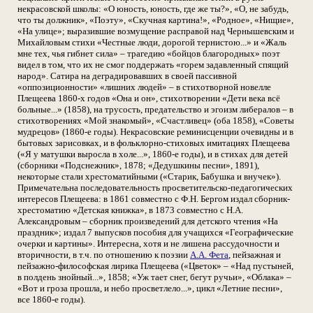
некрасовской школы: «О юность, юность, где же ты?», «О, не забудь,
что ты должник», «Поэту», «Скучная картина!», «Родное», «Нищие»,
«На улице»; выразившие возмущение расправой над Чернышевским и
Михайловым стихи «Честные люди, дорогой тернистою...» и «Жаль
мне тех, чья гибнет сила» – трагедию «бойцов благородных» поэт
видел в том, что их не смог поддержать «горем задавленный спящий
народ». Сатира на деградировавших в своей пассивной
«оппозиционности» «лишних людей» – в стихотворной новелле
Плещеева 1860-х годов «Она и он», стихотворении «Дети века всё
больные...» (1858), на трусость, предательство и эгоизм либералов – в
стихотворениях «Мой знакомый», «Счастливец» (оба 1858), «Советы
мудрецов» (1860-е годы). Некрасовские реминисценции очевидны и в
бытовых зарисовках, и в фольклорно-стиховых имитациях Плещеева
(«Я у матушки выросла в холе...», 1860-е годы), и в стихах для детей
(сборники «Подснежник», 1878; «Дедушкины песни», 1891),
некоторые стали хрестоматийными («Старик, Бабушка и внучек»).
Примечательна последовательность просветительско-педагогических
интересов Плещеева: в 1861 совместно с Ф.Н. Бергом издал сборник-
хрестоматию «Детская книжка», в 1873 совместно с Н.А.
Александровым – сборник произведений для детского чтения «На
праздник»; издал 7 выпусков пособия для учащихся «Географические
очерки и картины». Интересна, хотя и не лишена рассудочности и
вторичности, в т.ч. по отношению к поэзии
А.А. Фета
, пейзажная и
пейзажно-философская лирика Плещеева («Цветок» – «Над пустыней,
в полдень знойный...», 1858; «Уж тает снег, бегут ручьи», «Облака» –
«Вот и гроза прошла, и небо просветлело...», цикл «Летние песни»,
все 1860-е годы).