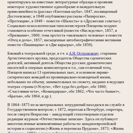
ориентируясь на известные литературные образцы и проявляя
некоторое художественное однообразие и назидательную
прямолинейность (рассказ «Енотовая шуба», 1847, посвященный
Достоевскому; в 1848 опубликовал рассказы «Папироска»,
«Протекция», в 1849 – повести «Шалость» и «Дружеские советы»).
Социально-психологическая типология героев Плещеева позднее
становится особенно отчетливой (повести «Наследство», 1857, и
«Призвание», 1860; тема протеста «маленького человека» в повести
«Отец и дочь», 1857; насыщенные автобиографическими мотивами
повести «Пашинцева» и «Две карьеры», обе 1859).
Близкий к театральной среде, в т.ч. к
А.Н. Островскому
, старшина
Артистического кружка, председатель Общества сценических
деятелей, активный деятель Общества русских драматических
писателей и оперных композиторов и т.п., сам отличный чтец,
Плещеев написал 13 оригинальных пьес, в основном лирико-
сатирических комедий из провинциально-помещичьей жизни,
небольших по объему, занимательных по сюжету, шедших в ведущих
театрах страны («Услуга», «Нет худа без добра», обе 1860;
«Счастливая чета», «Командирша», обе 1862; «Что часто бывает»,
«Братья», обе 1864, и др.).
В 1864–1875 из-за материальных затруднений находился на службе в
Государственном контроле; с 1872, переехав в Петербург, секретарь,
после смерти Некрасова – заведующий стихотворным отделом
редакции журнала «Отечественные записки». Здесь он публикует
многочисленные компилятивные работы по западноевропейской
истории и социологии («Жизнь и переписка Прудона», 1873; «Жизнь