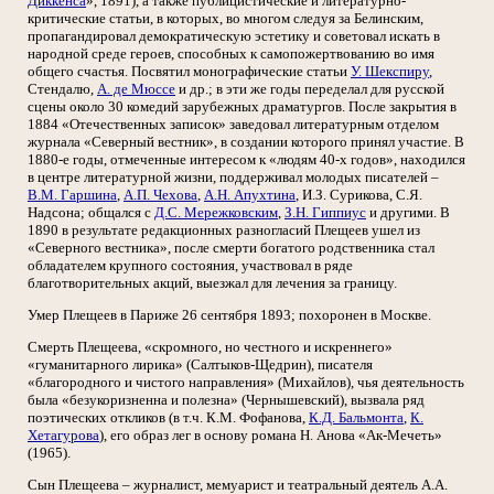
Диккенса
», 1891), а также публицистические и литературно-
критические статьи, в которых, во многом следуя за Белинским,
пропагандировал демократическую эстетику и советовал искать в
народной среде героев, способных к самопожертвованию во имя
общего счастья. Посвятил монографические статьи
У. Шекспиру
,
Стендалю,
А. де Мюссе
и др.; в эти же годы переделал для русской
сцены около 30 комедий зарубежных драматургов. После закрытия в
1884 «Отечественных записок» заведовал литературным отделом
журнала «Северный вестник», в создании которого принял участие. В
1880-е годы, отмеченные интересом к «людям 40-х годов», находился
в центре литературной жизни, поддерживал молодых писателей –
В.М. Гаршина
,
А.П. Чехова
,
А.Н. Апухтина
, И.З. Сурикова, С.Я.
Надсона; общался с
Д.С. Мережковским
,
З.Н. Гиппиус
и другими. В
1890 в результате редакционных разногласий Плещеев ушел из
«Северного вестника», после смерти богатого родственника стал
обладателем крупного состояния, участвовал в ряде
благотворительных акций, выезжал для лечения за границу.
Умер Плещеев в Париже 26 сентября 1893; похоронен в Москве.
Смерть Плещеева, «скромного, но честного и искреннего»
«гуманитарного лирика» (Салтыков-Щедрин), писателя
«благородного и чистого направления» (Михайлов), чья деятельность
была «безукоризненна и полезна» (Чернышевский), вызвала ряд
поэтических откликов (в т.ч. К.М. Фофанова,
К.Д. Бальмонта
,
К.
Хетагурова
), его образ лег в основу романа Н. Анова «Ак-Мечеть»
(1965).
Сын Плещеева – журналист, мемуарист и театральный деятель А.А.