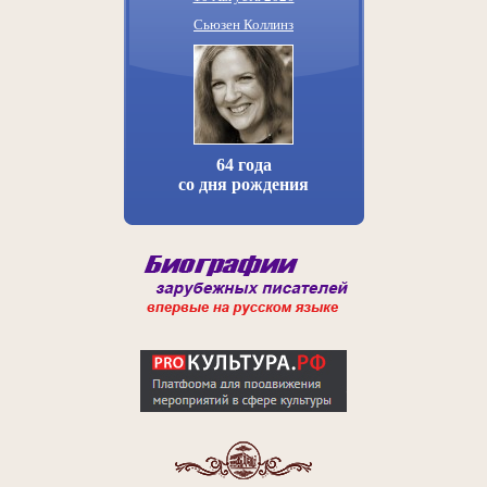
Сьюзен Коллинз
64 года
со дня рождения