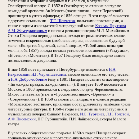
состояния и отправкой рядовым в г. Уральск, в отдельный
Оренбургский корпус. С 1852 в Оренбурге; за отличие в штурме
кокандской крепости Ак-Мечеть (после взятия – форт Перовский)
произведен в унтер-офицеры; с 1856 офицер. В эти годы сближается
с другими ссыльными –
Т.Г. Шевченко
, польскими повстанцами, а
также с одним из создателей литературной маски
Козьмы Пруткова
А.М. Жемчужниковым
и поэтом-революционером М.Л. Михайловым.
Стихи Плещеева периода ссылки, отходя от романтических клише,
отмечены искренностью (любовная лирика, посвященная будущей
жене: «Когда твой кроткий, ясный взор...», «Тобой лишь ясны дни
мои...», оба 1857), иногда нотами усталости и сомнения («Раздумья»,
«В степи», «Молитва»). В 1857 Плещееву было возвращено звание
потомственного дворянина.
В мае 1858 поэт приезжает в Петербург, где знакомится с
Н.А.
Некрасовым
,
Н.Г. Чернышевским
, высоко оценившим его творчество,
и
Н.А. Добролюбовым
(ему в 1881 Плещеев посвятит стихотворение
«Ты жаждал правды, жаждал света...»). В августе 1859 поселяется в
Москве; в 1863 привлекался к следствию по делу Чернышевского.
Много печатается (в т.ч. в «Русском вестнике», «Времени» и
«Современнике»). В 1860 становится пайщиком и членом редакции
«Московского вестника», привлекая к сотрудничеству наиболее яркие
литературные фигуры. В 1860-е годы в его доме на литературных и
музыкальных вечерах бывают Некрасов,
И.С. Тургенев
,
Л.Н. Толстой
,
А.Ф. Писемский
, Н.Г. Рубинштейн, П.И. Чайковский, актеры Малого
театра.
В условиях общественного подъема 1860-х годов Плещеев создает
социально-критические и протестно-призывные стихи в русле