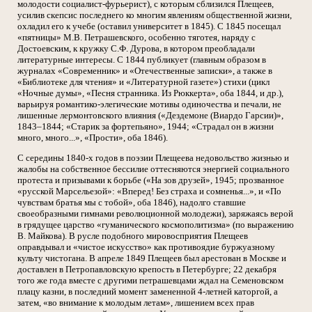
молодости социалист-фурьерист), с которым сблизился Плещеев,
усилив скепсис последнего ко многим явлениям общественной жизни,
охладил его к учебе (оставил университет в 1845). С 1845 посещал
«пятницы» М.В. Петрашевского, особенно тяготея, наряду с
Достоевским, к кружку С.Ф. Дурова, в котором преобладали
литературные интересы. С 1844 публикует (главным образом в
журналах «Современник» и «Отечественные записки», а также в
«Библиотеке для чтения» и «Литературной газете») стихи (цикл
«Ночные думы», «Песня странника. Из Рюккерта», оба 1844, и др.),
варьируя романтико-элегические мотивы одиночества и печали, не
лишенные лермонтовского влияния («Дездемоне (Виардо Гарсии)»,
1843–1844; «Старик за фортепьяно», 1944; «Страдал он в жизни
много, много...», «Прости», оба 1846).
С середины 1840-х годов в поэзии Плещеева недовольство жизнью и
жалобы на собственное бессилие оттесняются энергией социального
протеста и призывами к борьбе («На зов друзей», 1945; прозванное
«русской Марсельезой»: «Вперед! Без страха и сомненья...», и «По
чувствам братья мы с тобой», оба 1846), надолго ставшие
своеобразными гимнами революционной молодежи), заряжаясь верой
в грядущее царство «гуманического космополитизма» (по выражению
В. Майкова). В русле подобного мировосприятия Плещеев
оправдывал и «чистое искусство» как противоядие буржуазному
культу чистогана. В апреле 1849 Плещеев был арестован в Москве и
доставлен в Петропавловскую крепость в Петербурге; 22 декабря
того же года вместе с другими петрашевцами ждал на Семеновском
плацу казни, в последний момент замененной 4-летней каторгой, а
затем, «во внимание к молодым летам», лишением всех прав