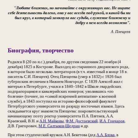
"Любите ближних, но начинайте с окружающих вас. Не ищите
себе деятельность далеко, она у вас всегда под рукой, и какой бы ни
был круг, в который замкнула вас судьба, служение ближнему и
добру в нем всегда возможно".
А. Плещеев
Биография, творчество
Родился 8 (20 по н.с.) декабря, по другим сведениям 22 ноября (4
декабря) 1825 в Костроме. Выходец из старинного дворянского рода,
в котором было несколько литераторов (в т.ч. известный в конце 18 в.
писатель С.И. Плещеев). Отец Плещеева (умер в 1832) с 1926 был
губернским лесничим в Нижнем Новгороде. С 1839 Алексей жил с
матерью в Петербурге, учился в 1840–1842 в Школе гвардейских
подпрапорщиков и кавалерийских юнкеров; уволившись «по
болезни» (точнее, по «самой искренней антипатии» к военной
службе), в 1843 поступил на историко-философский факультет
Петербургского университета по разряду восточных языков. Здесь
складывается круг знакомств Плещеева: покровительствующий
начинающему поэту ректор университета П.А. Плетнев, А.А.
Краевский, В.Н. и
А.Н. Майковы
,
Ф.М. Достоевский
,
И.А. Гончаров
,
Д.В. Григорович,
М.Е. Салтыков-Щедрин
и др.
При этом студенческий кружок А.Н. Бекетова (дед
А.А. Блока
, в