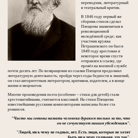
переводчик; литературный
и театральный критик.
В 1846 году первый же
сборник стихов сделал
Плещеева знаменитым в
революционной
молодёжной среде; как
участник кружка
Петрашевского он был в
1849 году арестован и
некоторое время спустя
отправлен в ссылку, где
провёл на военной службе
почти десять лет. По возвращении из ссылки Плещеев продолжил
литературную деятельность; пройдя через годы бедности и лишений,
он стал авторитетным литератором, критиком, издателем, а в конце
жизни и меценатом.
Многие произведения поэта (особенно – стихи для детей) стали
хрестоматийными, считаются классикой. На стихи Плещеева
известнейшими русскими композиторами написаны более ста
романсов.
"Часто мы готовы назвать человека дураком только за то, что
он не сочувствует нашим убеждениям".
"
Людей, ни к чему не годных, нет. Есть люди, которые не хотят
быть ни к чему годными, это так".