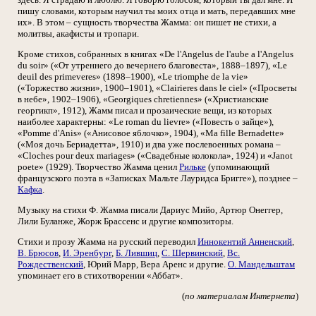
пишу словами, которым научил ты моих отца и мать, передавших мне
их». В этом – сущность творчества Жамма: он пишет не стихи, а
молитвы, акафисты и тропари.
Кроме стихов, собранных в книгах «De l'Angelus de l'aube a l'Angelus
du soir» («От утреннего до вечернего благовеста», 1888–1897), «Le
deuil des primeveres» (1898–1900), «Le triomphe de la vie»
(«Торжество жизни», 1900–1901), «Clairieres dans le ciel» («Просветы
в небе», 1902–1906), «Georgiques chretiennes» («Христианские
георгикп», 1912), Жамм писал и прозаические вещи, из которых
наиболее характерны: «Le roman du lievre» («Повесть о зайце»),
«Pomme d'Anis» («Анисовое яблочко», 1904), «Ma fille Bernadette»
(«Моя дочь Бериадетта», 1910) и два уже послевоенных романа –
«Cloches pour deux mariages» («Свадебные колокола», 1924) и «Janot
poete» (1929). Творчество Жамма ценил
Рильке
(упоминающий
французского поэта в «Записках Мальте Лауридса Бригге»), позднее –
Кафка
.
Музыку на стихи Ф. Жамма писали Дариус Мийо, Артюр Онеггер,
Лили Буланже, Жорж Брассенс и другие композиторы.
Стихи и прозу Жамма на русский переводил
Иннокентий Анненский
,
В. Брюсов
,
И. Эренбург
,
Б. Лившиц
,
С. Шервинский
,
Вс.
Рождественский
, Юрий Марр, Вера Аренс и другие.
О. Мандельштам
упоминает его в стихотворении «Аббат».
(
по материалам Интернета
)