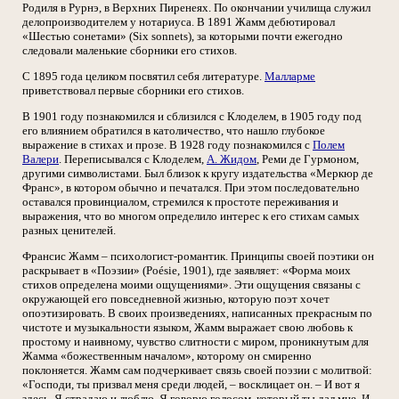
Родиля в Рурнэ, в Верхних Пиренеях. По окончании училища служил
делопроизводителем у нотариуса. В 1891 Жамм дебютировал
«Шестью сонетами» (Six sonnets), за которыми почти ежегодно
следовали маленькие сборники его стихов.
С 1895 года целиком посвятил себя литературе.
Малларме
приветствовал первые сборники его стихов.
В 1901 году познакомился и сблизился с Клоделем, в 1905 году под
его влиянием обратился в католичество, что нашло глубокое
выражение в стихах и прозе. В 1928 году познакомился с
Полем
Валери
. Переписывался с Клоделем,
А. Жидом
, Реми де Гурмоном,
другими символистами. Был близок к кругу издательства «Меркюр де
Франс», в котором обычно и печатался. При этом последовательно
оставался провинциалом, стремился к простоте переживания и
выражения, что во многом определило интерес к его стихам самых
разных ценителей.
Франсис Жамм – психологист-романтик. Принципы своей поэтики он
раскрывает в «Поэзии» (Poésie, 1901), где заявляет: «Форма моих
стихов определена моими ощущениями». Эти ощущения связаны с
окружающей его повседневной жизнью, которую поэт хочет
опоэтизировать. В своих произведениях, написанных прекрасным по
чистоте и музыкальности языком, Жамм выражает свою любовь к
простому и наивному, чувство слитности с миром, проникнутым для
Жамма «божественным началом», которому он смиренно
поклоняется. Жамм сам подчеркивает связь своей поэзии с молитвой:
«Господи, ты призвал меня среди людей, – восклицает он. – И вот я
здесь. Я страдаю и люблю. Я говорю голосом, который ты дал мне. И