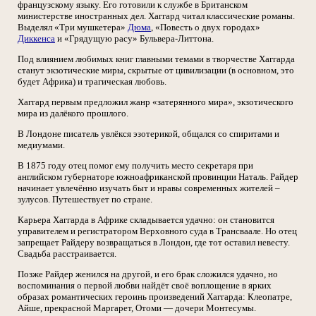
французскому языку. Его готовили к службе в Британском
министерстве иностранных дел. Хаггард читал классические романы.
Выделял «Три мушкетера»
Дюма
, «Повесть о двух городах»
Диккенса
и «Грядущую расу» Бульвера-Литтона.
Под влиянием любимых книг главными темами в творчестве Хаггарда
станут экзотические миры, скрытые от цивилизации (в основном, это
будет Африка) и трагическая любовь.
Хаггард первым предложил жанр «затерянного мира», экзотического
мира из далёкого прошлого.
В Лондоне писатель увлёкся эзотерикой, общался со спиритами и
медиумами.
В 1875 году отец помог ему получить место секретаря при
английском губернаторе южноафриканской провинции Наталь. Райдер
начинает увлечённо изучать быт и нравы современных жителей –
зулусов. Путешествует по стране.
Карьера Хаггарда в Африке складывается удачно: он становится
управителем и регистратором Верховного суда в Трансваале. Но отец
запрещает Райдеру возвращаться в Лондон, где тот оставил невесту.
Свадьба расстраивается.
Позже Райдер женился на другой, и его брак сложился удачно, но
воспоминания о первой любви найдёт своё воплощение в ярких
образах романтических героинь произведений Хаггарда: Клеопатре,
Айше, прекрасной Маргарет, Отоми — дочери Монтесумы.