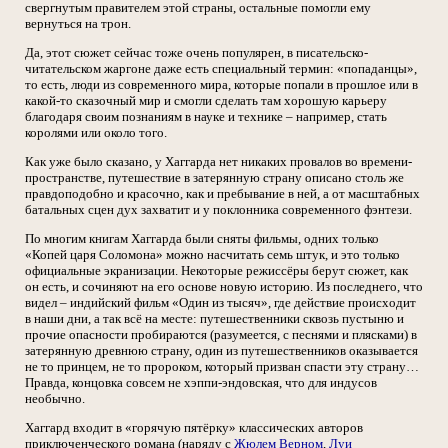
свергнутым правителем этой страны, остальные помогли ему
вернуться на трон.
Да, этот сюжет сейчас тоже очень популярен, в писательско-
читательском жаргоне даже есть специальный термин: «попаданцы»,
то есть, люди из современного мира, которые попали в прошлое или в
какой-то сказочный мир и смогли сделать там хорошую карьеру
благодаря своим познаниям в науке и технике – например, стать
королями или около того.
Как уже было сказано, у Хаггарда нет никаких провалов во времени-
пространстве, путешествие в затерянную страну описано столь же
правдоподобно и красочно, как и пребывание в ней, а от масштабных
батальных сцен дух захватит и у поклонника современного фэнтези.
По многим книгам Хаггарда были сняты фильмы, одних только
«Копей царя Соломона» можно насчитать семь штук, и это только
официальные экранизации. Некоторые режиссёры берут сюжет, как
он есть, и сочиняют на его основе новую историю. Из последнего, что
видел – индийский фильм «Один из тысяч», где действие происходит
в наши дни, а так всё на месте: путешественники сквозь пустыню и
прочие опасности пробираются (разумеется, с песнями и плясками) в
затерянную древнюю страну, один из путешественников оказывается
не то принцем, не то пророком, который призван спасти эту страну…
Правда, концовка совсем не хэппи-эндовская, что для индусов
необычно.
Хаггард входит в «горячую пятёрку» классических авторов
приключенческого романа (наряду с
Жюлем Верном
,
Луи