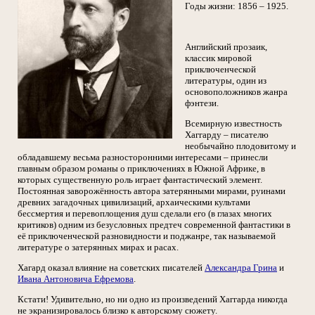
Годы жизни: 1856 – 1925.
Английский прозаик,
классик мировой
приключенческой
литературы, один из
основоположников жанра
фэнтези.
Всемирную известность
Хаггарду – писателю
необычайно плодовитому и
обладавшему весьма разносторонними интересами – принесли
главным образом романы о приключениях в Южной Африке, в
которых существенную роль играет фантастический элемент.
Постоянная заворожённость автора затерянными мирами, руинами
древних загадочных цивилизаций, архаическими культами
бессмертия и перевоплощения душ сделали его (в глазах многих
критиков) одним из безусловных предтеч современной фантастики в
её приключенческой разновидности и поджанре, так называемой
литературе о затерянных мирах и расах.
Хагард оказал влияние на советских писателей
Александра Грина
и
Ивана Антоновича Ефремова
.
Кстати! Удивительно, но ни одно из произведений Хаггарда никогда
не экранизировалось близко к авторскому сюжету.