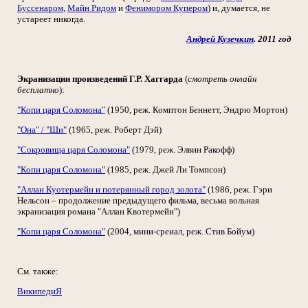
Буссенаром
,
Майн Ридом
и
Фенимором Купером
) и, думается, не
устареет никогда.
Андрей Кузечкин
. 2011 год
Экранизации произведений Г.Р. Хаггарда
(
смотреть онлайн
бесплатно
):
"Копи царя Соломона"
(1950, реж. Комптон Беннетт, Эндрю Мортон)
"Она" / "Ши"
(1965, реж. Роберт Дэй)
"Сокровища царя Соломона"
(1979, реж. Элвин Ракофф)
"Копи царя Соломона"
(1985, реж. Джей Ли Томпсон)
"Аллан Куотермейн и потерянный город золота"
(1986, реж. Гэри
Нельсон – продолжение предыдущего фильма, весьма вольная
экранизация романа "Аллан Квотермейн")
"Копи царя Соломона"
(2004, мини-среиал, реж. Стив Бойум)
См. также:
ВикипедиЯ