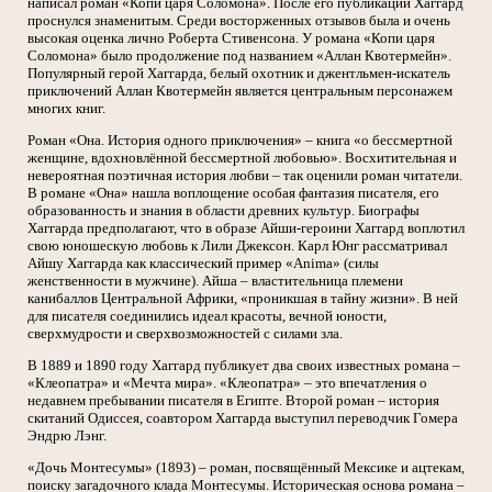
написал роман «Копи царя Соломона». После его публикации Хаггард
проснулся знаменитым. Среди восторженных отзывов была и очень
высокая оценка лично Роберта Стивенсона. У романа «Копи царя
Соломона» было продолжение под названием «Аллан Квотермейн».
Популярный герой Хаггарда, белый охотник и джентльмен-искатель
приключений Аллан Квотермейн является центральным персонажем
многих книг.
Роман «Она. История одного приключения» – книга «о бессмертной
женщине, вдохновлённой бессмертной любовью». Восхитительная и
невероятная поэтичная история любви – так оценили роман читатели.
В романе «Она» нашла воплощение особая фантазия писателя, его
образованность и знания в области древних культур. Биографы
Хаггарда предполагают, что в образе Айши-героини Хаггард воплотил
свою юношескую любовь к Лили Джексон. Карл Юнг рассматривал
Айшу Хаггарда как классический пример «Anima» (силы
женственности в мужчине). Айша – властительница племени
канибаллов Центральной Африки, «проникшая в тайну жизни». В ней
для писателя соединились идеал красоты, вечной юности,
сверхмудрости и сверхвозможностей с силами зла.
В 1889 и 1890 году Хаггард публикует два своих известных романа –
«Клеопатра» и «Мечта мира». «Клеопатра» – это впечатления о
недавнем пребывании писателя в Египте. Второй роман – история
скитаний Одиссея, соавтором Хаггарда выступил переводчик Гомера
Эндрю Лэнг.
«Дочь Монтесумы» (1893) – роман, посвящённый Мексике и ацтекам,
поиску загадочного клада Монтесумы. Историческая основа романа –