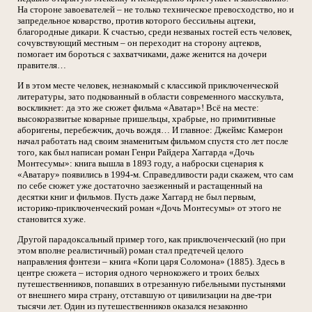
На стороне завоевателей – не только техническое превосходство, но и
запредельное коварство, против которого бессильны ацтеки,
благородные дикари. К счастью, среди незваных гостей есть человек,
сочувствующий местным – он переходит на сторону ацтеков,
помогает им бороться с захватчиками, даже женится на дочери
правителя…
И в этом месте человек, незнакомый с классикой приключенческой
литературы, зато подкованный в области современного масскульта,
воскликнет: да это же сюжет фильма «Аватар»! Всё на месте:
высокоразвитые коварные пришельцы, храбрые, но примитивные
аборигены, перебежчик, дочь вождя… И главное: Джеймс Камерон
начал работать над своим знаменитым фильмом спустя сто лет после
того, как был написан роман Генри Райдера Хаггарда «Дочь
Монтесумы»: книга вышла в 1893 году, а наброски сценария к
«Аватару» появились в 1994-м. Справедливости ради скажем, что сам
по себе сюжет уже достаточно заезженный и растащенный на
десятки книг и фильмов. Пусть даже Хаггард не был первым,
историко-приключенческий роман «Дочь Монтесумы» от этого не
становится хуже.
Другой парадоксальный пример того, как приключенческий (но при
этом вполне реалистичный) роман стал предтечей целого
направления фэнтези – книга «Копи царя Соломона» (1885). Здесь в
центре сюжета – история одного чернокожего и троих белых
путешественников, попавших в отрезанную гибельными пустынями
от внешнего мира страну, отставшую от цивилизации на две-три
тысячи лет. Один из путешественников оказался незаконно