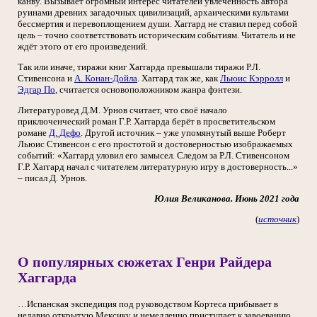
канву. Вызывает огромный интерес читателей увлечённость автора
руинами древних загадочных цивилизаций, архаическими культами
бессмертия и перевоплощением души. Хаггард не ставил перед собой
цель – точно соответствовать историческим событиям. Читатель и не
ждёт этого от его произведений.
Так или иначе, тиражи книг Хаггарда превышали тиражи Р.Л.
Стивенсона и
А. Конан-Дойла
. Хаггард так же, как
Льюис Кэрролл
и
Эдгар По
, считается основоположником жанра фэнтези.
Литературовед Д.М. Урнов считает, что своё начало
приключенческий роман Г.Р. Хаггарда берёт в просветительском
романе
Д. Дефо
. Другой источник – уже упомянутый выше Роберт
Льюис Стивенсон с его простотой и достоверностью изображаемых
событий: «Хаггард уловил его замысел. Следом за Р.Л. Стивенсоном
Г.Р. Хаггард начал с читателем литературную игру в достоверность...»
– писал Д. Урнов.
Юлия Великанова. Июнь 2021 года
(
источник
)
О популярных сюжетах Генри Райдера
Хаггарда
…Испанская экспедиция под руководством Кортеса прибывает в
недавно открытую Мексику и немедленно приступает к завоеванию.