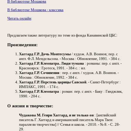
В библиотеке Мошкова
В библиотеке Мошкова - классика
Читать онлайн
Предлагаем также литературу по теме из фонда Канавинской ЦБС:
Произведения:
Хаггард Г.Р.
Дочь Монтесумы
/ худож. А.В. Воинов; пер. с
англ. Ф.Л. Мендельсона. - Москва : Обновление, 1991. - 384 с.
Хаггард Г.Р.
Клеопатра. Люди тумана
: романы: пер. с англ. -
Красноярск : Гротеск, 1991. - 384 с. : ил.
Хаггард Г.Р.
Сочинения
: пер. с англ. / худож. А.В. Воинов. -
Москва : Обновление, 1992. - 384 с.
Хаггард Г.Р.
Перстень царицы Савской
. - Санкт-Петербург :
ИМПАКС, 1991. - 174 с.
Хаггард Г.Р.
Клеопатра
: роман: пер. с англ. - Баку : Гянджлик,
1990. - 204 с.
О жизни и творчестве:
Чудакова М.
Генри Хаггард, и не только он
: [английский
писатель Г. Хаггард и американский писатель Марк Твен:
параллели творчества] // Семья и школа. - 2010. - № 8. - С. 28-
29.