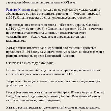
завоевание Мексики испанцами в начале XVI века.
Редьярд Киплинг
подал писателю идею еще одного увлекательного
африканского романа с элементами мистики — «Короли-призраки»
(1908). Киплинг высоко оценил получившееся произведение.
В произведениях позднего периода – «Перстень царицы Савской»
(1910), «Дитя бури» (1913), «Священный цветок» (1915) – отчётливо
прослеживаются элементы мистики, прославляется культ
«сильнейшего» – белого человека и оправдываются идеи
колониализма.
Хаггард также известен как энергичный политический деятель и
публицист. В 1912 году за многочисленные заслуги он был возведен в
рыцари-командоры ордена Британской империи.
Скончался в 1925 году в Лондоне.
Несмотря на то, что Хаггард открыто не принял идей большевизма,
его книги всегда много издавали и читали в СССР.
Творчество Хаггарда в целом прославляет экзотику и идеализирует
далёкое прошлое.
География романов Хаггарда очень обширна: Южная Африка, Египет,
Перу, Мексика, Нидерланды, Испания, Англия. Излюбленный мотив
автора – поиски загадочных сокровищ.
Хаггард всегда предлагает увлекательный сюжет и познавательную