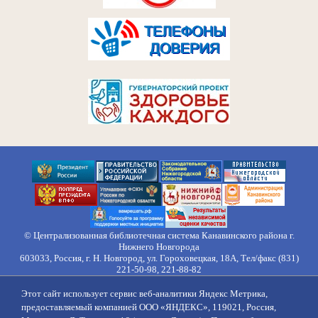
© Централизованная библиотечная система Канавинского района г.
Нижнего Новгорода
603033, Россия, г. Н. Новгород, ул. Гороховецкая, 18А, Тел/факс (831)
221-50-98, 221-88-82
Правила обработки персональных данных
Этот сайт использует сервис веб-аналитики Яндекс Метрика,
О нас
Контакты
Противодействие коррупции
Противодействие
предоставляемый компанией ООО «ЯНДЕКС», 119021, Россия,
идеологии терроризма
Напишите нам