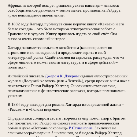
Африка, из которой вскоре пришлось уехать навсегда – началось
освободительное движение – тем не менее, произвела на Райдера
яркое неизгладимое впечатление.
В 1882 году Хаггард публикует свою первую книгу «Кечвайо и его
белые соседи» – это была историко-этнографическая работа о
Трансваале и зулусах. Книгу пришлось издать за свой счёт. Она
вызвала очень скромный интерес.
Хаггард занимается сельским хозяйством (как специалист по
агрономии и почвоведению) и продолжает верить в свой
литературный успех. Сдаёт экзамен на адвоката, рассуждая, что «в
сфере мысли его может занять литература, а в сфере действий –
политика».
Английский писатель
Джером К. Джером
издавал иллюстрированный
журнал «Досужий человек» (или «Лентяй»), среди прочих в нём начал
печататься и Генри Райдер Хаггард. Он сочинял исторические,
психологические и фантастические рассказы, которые пользовались
успехом.
В 1884 году выходят два романа Хаггарда из современной жизни –
«Рассвет» и «Голова ведьмы».
Определиться с жанром своего творчества ему помог спор с братом.
Тот посчитал, что Райдер не сможет написать приключенческий
роман в духе «Острова сокровищ»
Р. Стивенсона
. Заключив не
слишком всерьёз пари на 5 шиллингов, за 6 недель Райдер Хаггард