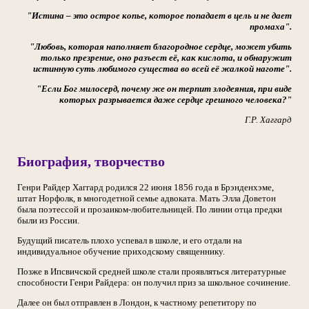
"Истина – это острое копье, которое попадает в цель и не дает
промаха".
"Любовь, которая наполняет благородное сердце, может убить
только презрение, оно разъест её, как кислота, и обнаружит
истинную суть любимого существа во всей её жалкой наготе".
"Если Бог милосерд, почему же он терпит злодеяния, при виде
которых разрывается даже сердце грешного человека?"
Г.Р. Хаггард
Биография, творчество
Генри Райдер Хаггард родился 22 июня 1856 года в Брэнденхэме,
штат Норфолк, в многодетной семье адвоката. Мать Элла Доветон
была поэтессой и прозаиком-любительницей. По линии отца предки
были из России.
Будущий писатель плохо успевал в школе, и его отдали на
индивидуальное обучение приходскому священнику.
Позже в Ипсвичской средней школе стали проявляться литературные
способности Генри Райдера: он получил приз за школьное сочинение.
Далее он был отправлен в Лондон, к частному репетитору по