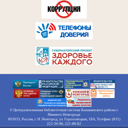
© Централизованная библиотечная система Канавинского района г.
Нижнего Новгорода
603033, Россия, г. Н. Новгород, ул. Гороховецкая, 18А, Тел/факс (831)
221-50-98, 221-88-82