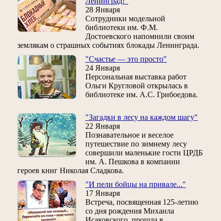
Ленинград!"
28 Января
Сотрудники модельной
библиотеки им. Ф.М.
Достоевского напомнили своим
землякам о страшных событиях блокады Ленинграда.
"Счастье — это просто"
24 Января
Персональная выставка работ
Ольги Кругловой открылась в
библиотеке им. А.С. Грибоедова.
"Загадки в лесу на каждом шагу"
22 Января
Познавательное и веселое
путешествие по зимнему лесу
совершили маленькие гости ЦРДБ
им. А. Пешкова в компании
героев книг Николая Сладкова.
"И пели бойцы на привале..."
17 Января
Встреча, посвященная 125-летию
со дня рождения Михаила
Исаковского, прошла в