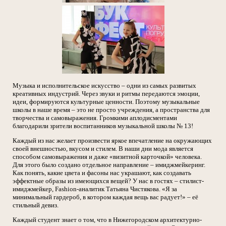
Музыка и исполнительское искусство – одни из самых развитых
креативных индустрий. Через звуки и ритмы передаются эмоции,
идеи, формируются культурные ценности. Поэтому музыкальные
школы в наше время – это не просто учреждения, а пространства для
творчества и самовыражения. Громкими аплодисментами
благодарили зрители воспитанников музыкальной школы № 13!
Каждый из нас желает произвести яркое впечатление на окружающих
своей внешностью, вкусом и стилем. В наши дни мода является
способом самовыражения и даже «визитной карточкой» человека.
Для этого было создано отдельное направление – имиджмейкеринг.
Как понять, какие цвета и фасоны нас украшают, как создавать
эффектные образы из имеющихся вещей? У нас в гостях – стилист-
имиджмейкер, Fashion-аналитик Татьяна Чистякова. «Я за
минимальный гардероб, в котором каждая вещь вас радует!» – её
стильный девиз.
Каждый студент знает о том, что в Нижегородском архитектурно-