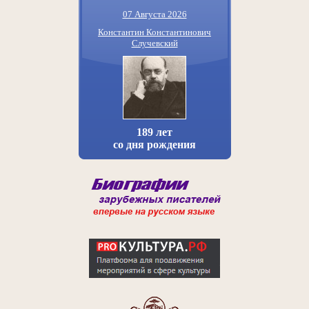
07 Августа 2026
Константин Константинович
Случевский
189 лет
со дня рождения