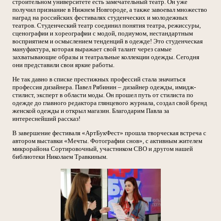
строительном университете есть замечательный театр. Он уже
получил признание в Нижнем Новгороде, а также завоевал множество
наград на российских фестивалях студенческих и молодежных
театров. Студенческий театр соединил понятия театра, режиссуры,
сценографии и хореографии с модой, подиумом, нестандартным
восприятием и осмыслением тенденций в одежде! Это студенческая
мануфактура, которая выражает свой талант через самые
захватывающие образы и театральные коллекции одежды. Сегодня
они представили свои яркие работы.
Не так давно в списке престижных профессий стала значиться
профессия дизайнера. Павел Рябинин – дизайнер одежды, имидж-
стилист, эксперт в области моды. Он прошел путь от стилиста по
одежде до главного редактора глянцевого журнала, создал свой бренд
женской одежды и открыл магазин. Благодарим Павла за
интереснейший рассказ!
В завершение фестиваля «АртБукФест» прошла творческая встреча с
автором выставки «Мечты. Фотографии снов», с активным жителем
микрорайона Сортировочный, участником СВО и другом нашей
библиотеки Николаем Травкиным.