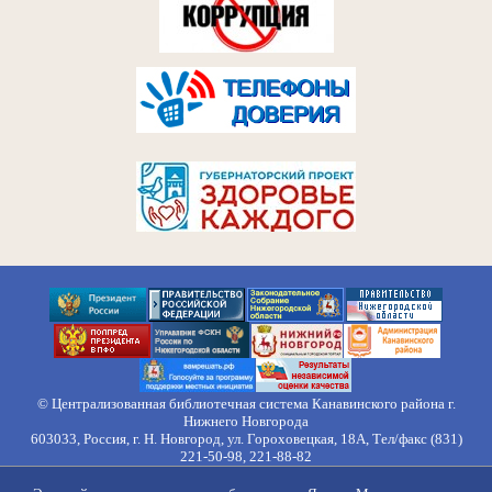
© Централизованная библиотечная система Канавинского района г.
Нижнего Новгорода
603033, Россия, г. Н. Новгород, ул. Гороховецкая, 18А, Тел/факс (831)
221-50-98, 221-88-82
Правила обработки персональных данных