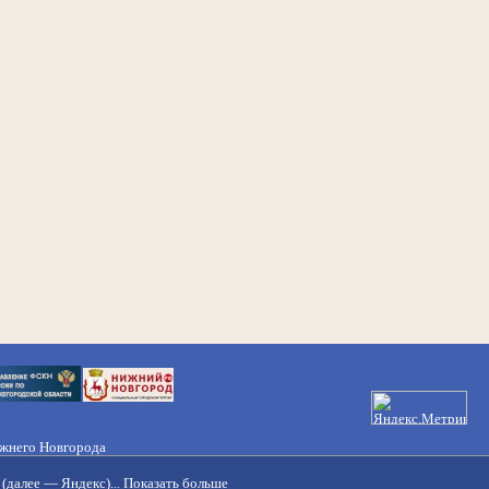
ижнего Новгорода
21-50-98, 221-88-82
(далее — Яндекс)...
Показать больше