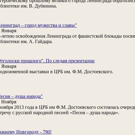
героическому прошлому великого города Ленинграда обратилис
блиотеки им. В. Дубинина.
енинград – город мужества и славы"
 Января
-летию освобождения Ленинграда от фашистской блокады посвя
блиотеки им. А. Гайдара.
тголоски прошлого". По следам презентации
 Января
. одноименной выставки в ЦРБ им. Ф.М. Достоевского.
есня – душа народа"
 Ноября
ноября 2013 года в ЦРБ им Ф.М. Достоевского состоялась очеред
тречу с русской народной песней «Песня – душа народа».
жнему Новгороду - 790!