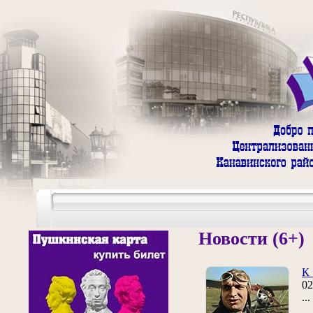
Новости (6+)
К 
02
..