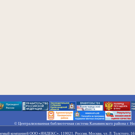
© Централизованная библиотечная система Канавинского района г. Н
603033, Россия, г. Н. Новгород, ул. Гороховецкая, 18А, Тел/факс (831) 2
Правила обработки персональных данных
яемый компанией ООО «ЯНДЕКС», 119021, Россия, Москва, ул. Л. Толстого, 16 