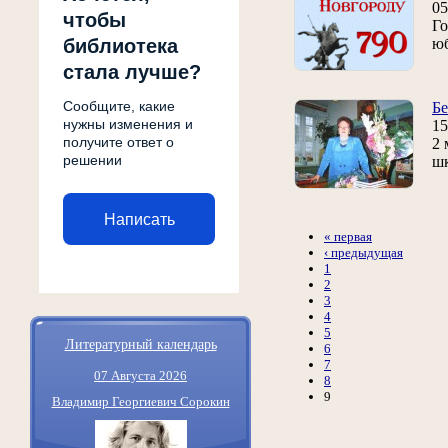
05
чтобы
Го
библиотека
юб
стала лучше?
Сообщите, какие
Бе
нужны изменения и
15
получите ответ о
2 
решении
шк
Написать
« первая
‹ предыдущая
1
2
3
4
5
Литературный календарь
6
7
07 Августа 2026
8
9
Владимир Георгиевич Сорокин