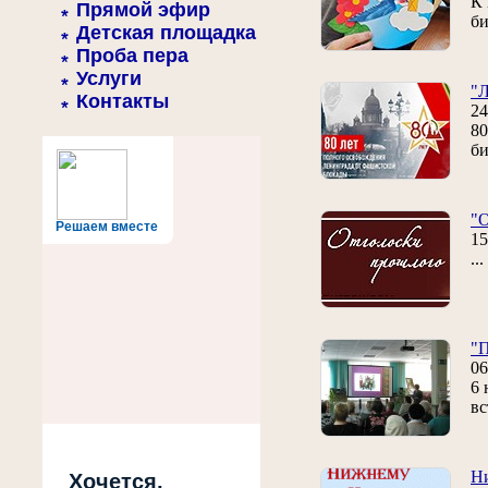
К 
Прямой эфир
би
Детская площадка
Проба пера
Услуги
"Л
Контакты
24
80
би
"О
Решаем вместе
15
..
"П
06
6 
вс
Ни
Хочется,