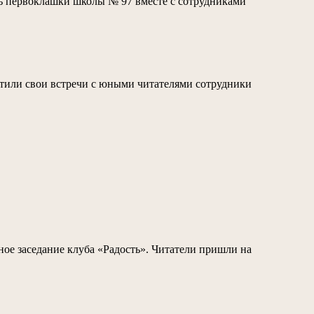
ь первоклашки школы № 97 вместе с сотрудниками
тили свои встречи с юными читателями сотрудники
ное заседание клуба «Радость». Читатели пришли на