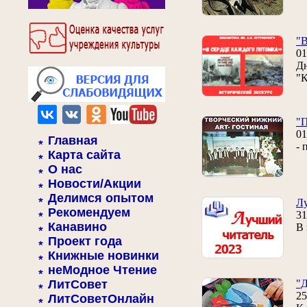
"В
01
Дн
"К
"
01
Главная
- 
Карта сайта
О нас
Новости/Акции
Делимся опытом
Лу
Рекомендуем
31
Канавино
В 
Проект года
Книжные новинки
неМодное Чтение
ЛитСовет
"Д
25
ЛитСоветОнлайн