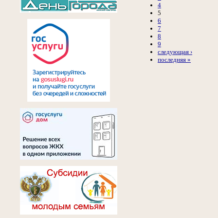
4
5
6
7
8
9
следующая ›
последняя »