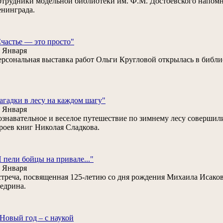
трудники модельной библиотеки им. Ф.М. Достоевского напом
нинграда.
частье — это просто"
 Января
рсональная выставка работ Ольги Кругловой открылась в библио
агадки в лесу на каждом шагу"
 Января
знавательное и веселое путешествие по зимнему лесу совершил
роев книг Николая Сладкова.
 пели бойцы на привале..."
 Января
треча, посвященная 125-летию со дня рождения Михаила Исаков
едрина.
Новый год – с наукой