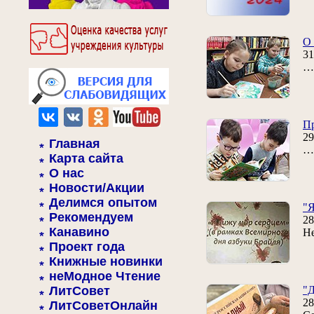
О 
31
… 
Пр
29
Главная
… 
Карта сайта
О нас
Новости/Акции
Делимся опытом
"Я
Рекомендуем
28
Канавино
Не
Проект года
Книжные новинки
неМодное Чтение
ЛитСовет
"Д
28
ЛитСоветОнлайн