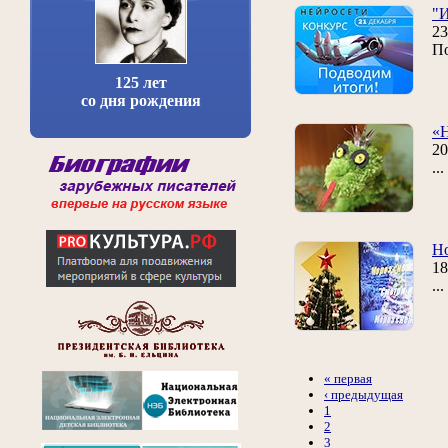
"И
23
По
125 лет
со дня рождения
«Н
20
..
Н
18
..
« первая
‹ предыдущая
1
2
3