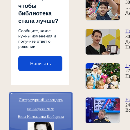
30
чтобы
… 
библиотека
Д
стала лучше?
Сообщите, какие
По
нужны изменения и
30
получите ответ о
Ди
решении
Ни
Написать
Пу
27
Пр
Литературный календарь
Н
24
08 Августа 2026
Вс
Нина Николаевна Берберова