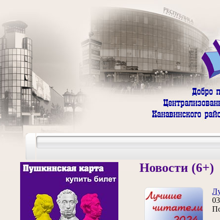
Новости (6+)
Лу
03
По