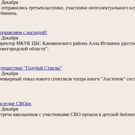
 Декабря
отправились третьеклассники, участники интеллектуального клу
убинина.
здравляем с наградой!
 Декабря
ректор МКУК ЦБС Канавинского района Алла Игошина удостое
жегородской области".
тешествие "Голубой Стрелы"
 Декабря
емьерный показ нового спектакля театра книги "Аистенок" сос
аследие СВОих
 Декабря
треча школьников с участниками СВО прошла в детской библиот