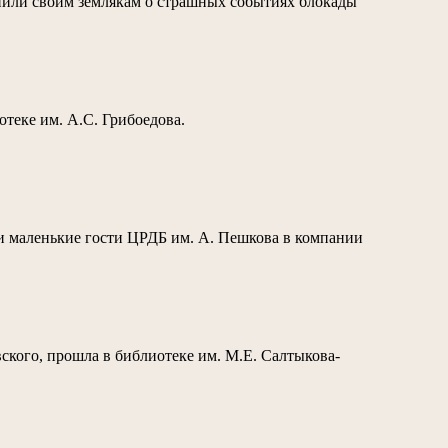
нили своим землякам о страшных событиях блокады
теке им. А.С. Грибоедова.
и маленькие гости ЦРДБ им. А. Пешкова в компании
ского, прошла в библиотеке им. М.Е. Салтыкова-