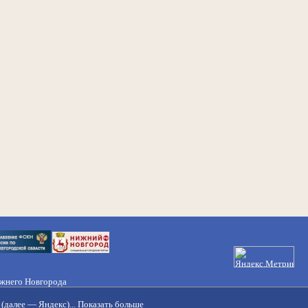
ижнего Новгорода
21-50-98, 221-88-82
(далее — Яндекс)...
Показать больше