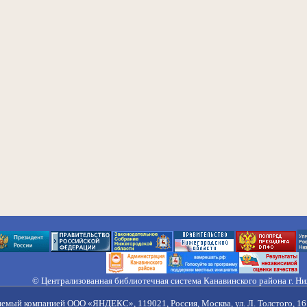
© Централизованная библиотечная система Канавинского района г. Н
603033, Россия, г. Н. Новгород, ул. Гороховецкая, 18А, Тел/факс (831) 2
Правила обработки персональных данных
яемый компанией ООО «ЯНДЕКС», 119021, Россия, Москва, ул. Л. Толстого, 16 