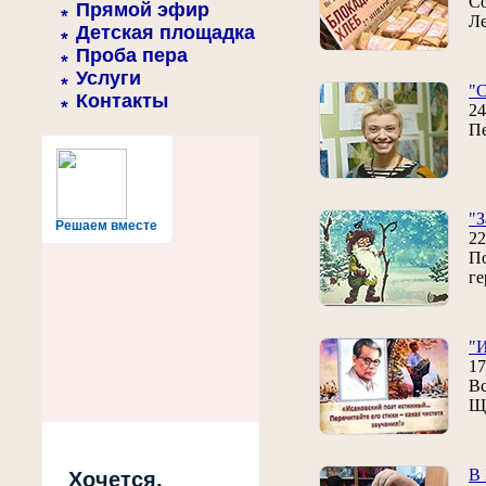
Со
Прямой эфир
Ле
Детская площадка
Проба пера
Услуги
"С
Контакты
24
Пе
"З
Решаем вместе
22
По
ге
"И
17
Вс
Щ
В 
Хочется,