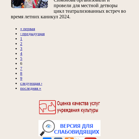
провели для местной детворы
цикл театрализованных встреч во
время летних каникул 2024.
« первая
‹ предыдущая
1
2
3
4
5
6
7
8
9
следующая ›
последняя »