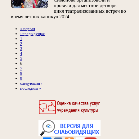
провели для местной детворы
цикл театрализованных встреч во
время летних каникул 2024.
« первая
‹ предыдущая
1
2
3
4
5
6
7
8
9
следующая ›
последняя »