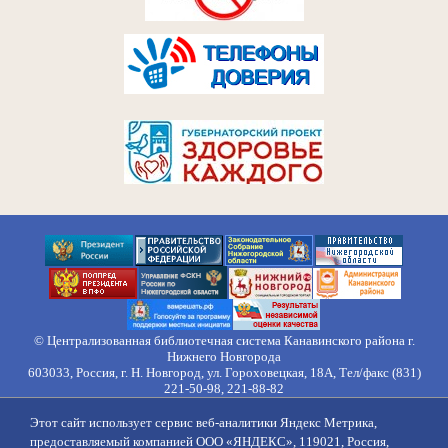
© Централизованная библиотечная система Канавинского района г.
Нижнего Новгорода
603033, Россия, г. Н. Новгород, ул. Гороховецкая, 18А, Тел/факс (831)
221-50-98, 221-88-82
Правила обработки персональных данных
Этот сайт использует сервис веб-аналитики Яндекс Метрика,
О нас
Контакты
Противодействие коррупции
Противодействие
предоставляемый компанией ООО «ЯНДЕКС», 119021, Россия,