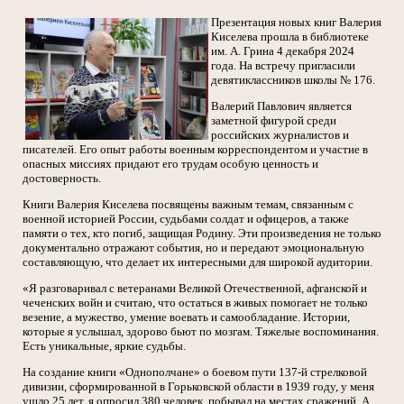
Презентация новых книг Валерия
Киселева прошла в библиотеке
им. А. Грина 4 декабря 2024
года. На встречу пригласили
девятиклассников школы № 176.
Валерий Павлович является
заметной фигурой среди
российских журналистов и
писателей. Его опыт работы военным корреспондентом и участие в
опасных миссиях придают его трудам особую ценность и
достоверность.
Книги Валерия Киселева посвящены важным темам, связанным с
военной историей России, судьбами солдат и офицеров, а также
памяти о тех, кто погиб, защищая Родину. Эти произведения не только
документально отражают события, но и передают эмоциональную
составляющую, что делает их интересными для широкой аудитории.
«Я разговаривал с ветеранами Великой Отечественной, афганской и
чеченских войн и считаю, что остаться в живых помогает не только
везение, а мужество, умение воевать и самообладание. Истории,
которые я услышал, здорово бьют по мозгам. Тяжелые воспоминания.
Есть уникальные, яркие судьбы.
На создание книги «Однополчане» о боевом пути 137-й стрелковой
дивизии, сформированной в Горьковской области в 1939 году, у меня
ушло 25 лет, я опросил 380 человек, побывал на местах сражений. А