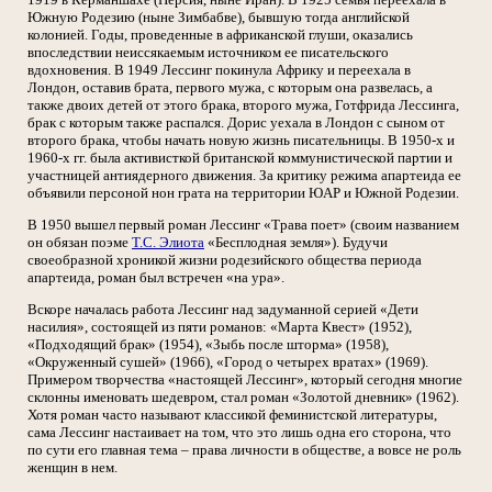
Южную Родезию (ныне Зимбабве), бывшую тогда английской
колонией. Годы, проведенные в африканской глуши, оказались
впоследствии неиссякаемым источником ее писательского
вдохновения. В 1949 Лессинг покинула Африку и переехала в
Лондон, оставив брата, первого мужа, с которым она развелась, а
также двоих детей от этого брака, второго мужа, Готфрида Лессинга,
брак с которым также распался. Дорис уехала в Лондон с сыном от
второго брака, чтобы начать новую жизнь писательницы. В 1950-х и
1960-х гг. была активисткой британской коммунистической партии и
участницей антиядерного движения. За критику режима апартеида ее
объявили персоной нон грата на территории ЮАР и Южной Родезии.
В 1950 вышел первый роман Лессинг «Трава поет» (своим названием
он обязан поэме
Т.С. Элиота
«Бесплодная земля»). Будучи
своеобразной хроникой жизни родезийского общества периода
апартеида, роман был встречен «на ура».
Вскоре началась работа Лессинг над задуманной серией «Дети
насилия», состоящей из пяти романов: «Марта Квест» (1952),
«Подходящий брак» (1954), «Зыбь после шторма» (1958),
«Окруженный сушей» (1966), «Город о четырех вратах» (1969).
Примером творчества «настоящей Лессинг», который сегодня многие
склонны именовать шедевром, стал роман «Золотой дневник» (1962).
Хотя роман часто называют классикой феминистской литературы,
сама Лессинг настаивает на том, что это лишь одна его сторона, что
по сути его главная тема – права личности в обществе, а вовсе не роль
женщин в нем.