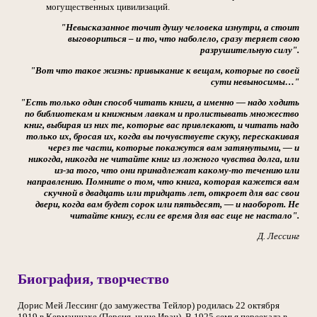
могущественных цивилизаций.
"Невысказанное точит душу человека изнутри, а стоит
выговориться – и то, что наболело, сразу теряет свою
разрушительную силу".
"Вот что такое жизнь: привыкание к вещам, которые по своей
сути невыносимы…"
"Есть только один способ читать книги, а именно — надо ходить
по библиотекам и книжным лавкам и пролистывать множество
книг, выбирая из них те, которые вас привлекают, и читать надо
только их, бросая их, когда вы почувствуете скуку, перескакивая
через те части, которые покажутся вам затянутыми, — и
никогда, никогда не читайте книг из ложного чувства долга, или
из-за того, что они принадлежат какому-то течению или
направлению. Помните о том, что книга, которая кажется вам
скучной в двадцать или тридцать лет, откроет для вас свои
двери, когда вам будет сорок или пятьдесят, — и наоборот. Не
читайте книгу, если ее время для вас еще не настало".
Д. Лессинг
Биография, творчество
Дорис Мей Лессинг (до замужества Тейлор) родилась 22 октября
1919 в Керманшахе (Персия, ныне Иран). В 1925 семья переехала в