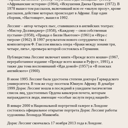
«Африканские истории» (1964), «Искушения Джека Оркни» (1972). В
1978 вышел том рассказов, включивший всю ее «малую прозу», кроме
рассказов, действие которых происходит в Африке. Еще один
сборник, «Настоящее», вышел в 1992.
Лессинг – автор четырех пьес, ставившихся в английских театрах:
«Мистер Доллинджер» (1958), «Каждому – своя собственная
пустыня» (1958), «Правда о Билли Ньютоне» (1961) и «Игра с
тигром» (1962). В 1997 результатом нового сотрудничества с
композитором Ф. Глассом явилась опера «Браки между зонами три,
четыре, пять», премьера которой состоялась в Германии.
Публицистика Лессинг включает книги «Прежде всего кошки» (1967,
переработанное издание «Прежде всего кошки и Руфус», 1991), а
также два тома воспоминаний «Идя домой» (1957) и «В поисках
английского» (1960).
В июне 1995 Лессинг была удостоена степени доктора Гарвардского
университета. В том же году посетила Южную Африку. В декабре
1999 Дорис Лессинг вошла в последний в ушедшем тысячелетии
список лиц, удостоенных Ордена кавалеров почета, которым
награждаются люди, имеющие «особые заслуги перед нацией».
В январе 2000 в Национальной портретной галерее в Лондоне
состоялось официальное открытие портрета Дорис Лессинг работы
художника Леонарда Маккомба.
Дорис Лессинг скончалась 17 ноября 2013 года в Лондоне.