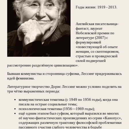
Годы жизни: 1919 - 2013.
Английская писательница-
фантаст, лауреат
Нобелевской премии по
литературе (2007) с
формулировкой
«повествующей об опыте
женщин, со скептицизмом,
страстью и провидческой
силой подвергшей
рассмотрению разделённую цивилизацию».
Бывшая коммунистка и сторонница суфизма, Лессинг придерживалась
идей феминизма.
Литературное творчество Дорис Лессинг можно условно поделить на
три чётко выраженных периода:
коммунистическая тематика (с 1949 по 1956 годы), когда она
писала на острые социальные темы;
психологическая тематика (1956—1969 годы);
ещё одним этапом был суфизм, который выразился во многих
её научно-фантастических произведениях из серии «Канопус»,
содержащих различную трактовку философской проблематики
пассивного участия слабого человечества в борьбе