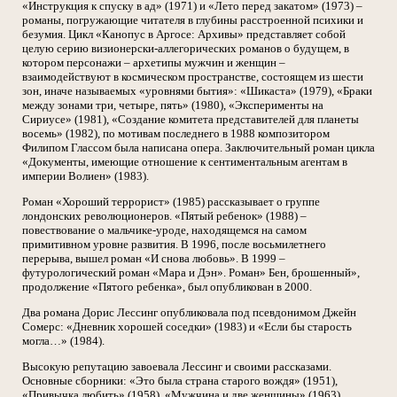
«Инструкция к спуску в ад» (1971) и «Лето перед закатом» (1973) –
романы, погружающие читателя в глубины расстроенной психики и
безумия. Цикл «Канопус в Аргосе: Архивы» представляет собой
целую серию визионерски-аллегорических романов о будущем, в
котором персонажи – архетипы мужчин и женщин –
взаимодействуют в космическом пространстве, состоящем из шести
зон, иначе называемых «уровнями бытия»: «Шикаста» (1979), «Браки
между зонами три, четыре, пять» (1980), «Эксперименты на
Сириусе» (1981), «Создание комитета представителей для планеты
восемь» (1982), по мотивам последнего в 1988 композитором
Филипом Глассом была написана опера. Заключительный роман цикла
«Документы, имеющие отношение к сентиментальным агентам в
империи Волиен» (1983).
Роман «Хороший террорист» (1985) рассказывает о группе
лондонских революционеров. «Пятый ребенок» (1988) –
повествование о мальчике-уроде, находящемся на самом
примитивном уровне развития. В 1996, после восьмилетнего
перерыва, вышел роман «И снова любовь». В 1999 –
футурологический роман «Мара и Дэн». Роман» Бен, брошенный»,
продолжение «Пятого ребенка», был опубликован в 2000.
Два романа Дорис Лессинг опубликовала под псевдонимом Джейн
Сомерс: «Дневник хорошей соседки» (1983) и «Если бы старость
могла…» (1984).
Высокую репутацию завоевала Лессинг и своими рассказами.
Основные сборники: «Это была страна старого вождя» (1951),
«Привычка любить» (1958), «Мужчина и две женщины» (1963),