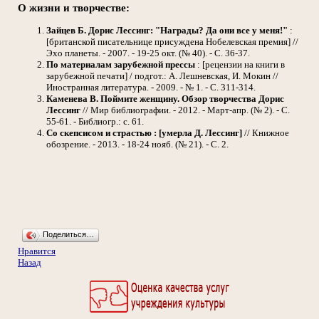
О жизни и творчестве:
Зайцев Б. Дорис Лессинг: "Награды? Да они все у меня!"
:
[британской писательнице присуждена Нобелевская премия] //
Эхо планеты. - 2007. - 19-25 окт. (№ 40). - С. 36-37.
По материалам зарубежной прессы
: [рецензии на книги в
зарубежной печати] / подгот.: А. Лешневская, И. Мокин //
Иностранная литература. - 2009. - № 1. - С. 311-314.
Каменева В. Поймите женщину. Обзор творчества Дорис
Лессинг
// Мир библиографии. - 2012. - Март-апр. (№ 2). - С.
55-61. - Библиогр.: с. 61.
Со скепсисом и страстью : [умерла Д. Лессинг]
// Книжное
обозрение. - 2013. - 18-24 нояб. (№ 21). - С. 2.
Поделиться…
Нравится
Назад