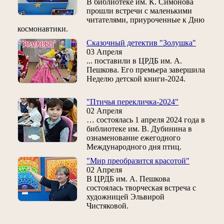
В библиотеке им. К. Симонова
прошли встречи с маленькими
читателями, приуроченные к Дню
космонавтики.
Сказочный детектив "Золушка"
03 Апреля
... поставили в ЦРДБ им. А.
Пешкова. Его премьера завершила
Неделю детской книги-2024.
"Птичья перекличка-2024"
02 Апреля
… состоялась 1 апреля 2024 года в
библиотеке им. В. Дубинина в
ознаменование ежегодного
Международного дня птиц.
"Мир преобразится красотой"
02 Апреля
В ЦРДБ им. А. Пешкова
состоялась творческая встреча с
художницей Эльвирой
Чистяковой.