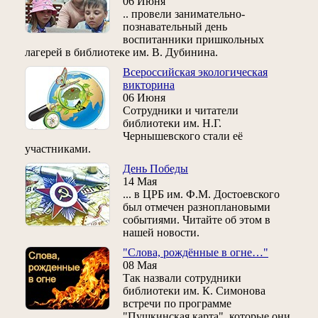
06 Июня
.. провели занимательно-
познавательный день
воспитанники пришкольных
лагерей в библиотеке им. В. Дубинина.
Всероссийская экологическая
викторина
06 Июня
Сотрудники и читатели
библиотеки им. Н.Г.
Чернышевского стали её
участниками.
День Победы
14 Мая
... в ЦРБ им. Ф.М. Достоевского
был отмечен разноплановыми
событиями. Читайте об этом в
нашей новости.
"Слова, рождённые в огне…"
08 Мая
Так назвали сотрудники
библиотеки им. К. Симонова
встречи по программе
"Пушкинская карта", которые они