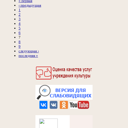
« первая
‹ предыдущая
1
2
3
4
5
6
7
8
9
следующая ›
последняя »