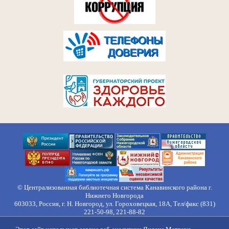
© Централизованная библиотечная система Канавинского района г.
Нижнего Новгорода
603033, Россия, г. Н. Новгород, ул. Гороховецкая, 18А, Тел/факс (831)
221-50-98, 221-88-82
Правила обработки персональных данных