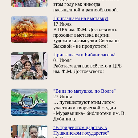
этом году как никогда
насыщенной и разнообразной.
Приглашаем на выставку!
17 Июля
В ЦРБ им. Ф.М. Достоевского
проходит выставка картин
художника-самоучки Светланы
Быковой - не пропустите!
Приглашаем в Библиолагерь!
01 Июля
Работаем для вас всё лето в ЦРБ
им. Ф.М. Достоевского!
"Вниз по матушке, по Волге"
27 Июня
… путешествуют этим летом
участники творческой студии
«Муравьишка» библиотеки им. В.
Дубинина.
"В тридевятом царстве, в
Пушкинском государстве"