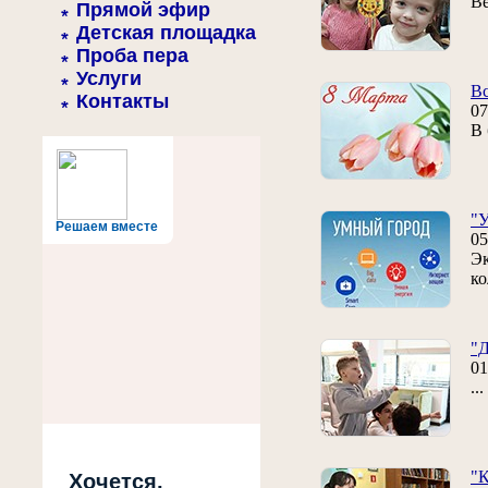
Ве
Прямой эфир
Детская площадка
Проба пера
Услуги
Вс
Контакты
07
В 
"
Решаем вместе
05
Эк
ко
"Д
01
..
"К
Хочется,