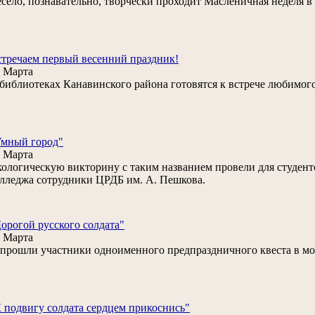
село, познавательно, творчески проходит Масленичная неделя в
тречаем первый весенний праздник!
 Марта
библиотеках Канавинского района готовятся к встрече любимого
Умный город"
 Марта
ологическую викторину с таким названием провели для студен
лледжа сотрудники ЦРДБ им. А. Пешкова.
орогой русского солдата"
 Марта
. прошли участники одноименного предпраздничного квеста в мо
 подвигу солдата сердцем прикоснись"