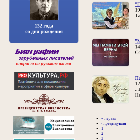
"
19
Та
132 года
со дня рождения
"М
14
Со
П
12
..
Ни
« первая
‹ предыдущая
1
2
3