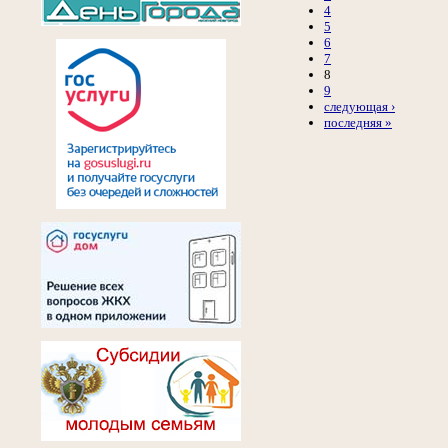
4
5
6
7
8
9
следующая ›
последняя »