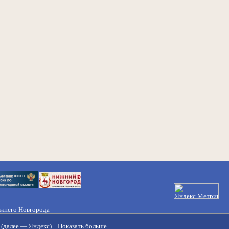
ижнего Новгорода
21-50-98, 221-88-82
(далее — Яндекс)...
Показать больше