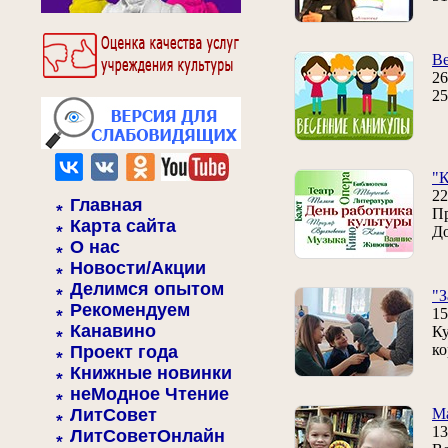
Ве
26
25
"
22
Главная
Пр
Карта сайта
До
О нас
Новости/Акции
Делимся опытом
"З
Рекомендуем
15
Канавино
Ку
ко
Проект года
Книжные новинки
неМодное Чтение
ЛитСовет
Ма
13
ЛитСоветОнлайн