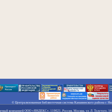
© Централизованная библиотечная система Канавинского района г. Н
603033, Россия, г. Н. Новгород, ул. Гороховецкая, 18А, Тел/факс (831) 2
Правила обработки персональных данных
яемый компанией ООО «ЯНДЕКС», 119021, Россия, Москва, ул. Л. Толстого, 16 