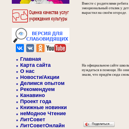
Вместе с родителями ребята 
эмоциональный отклик у дете
вырастил на своём огороде.
Главная
Карта сайта
На официальном сайте школы 
нуждаться в помощи. Но они 
О нас
знали, что придём сюда снова
Новости/Акции
Делимся опытом
Рекомендуем
Канавино
Проект года
Книжные новинки
неМодное Чтение
ЛитСовет
Поделиться…
ЛитСоветОнлайн