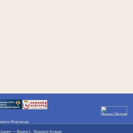
ижнего Новгорода
21-50-98, 221-88-82
(далее — Яндекс)...
Показать больше