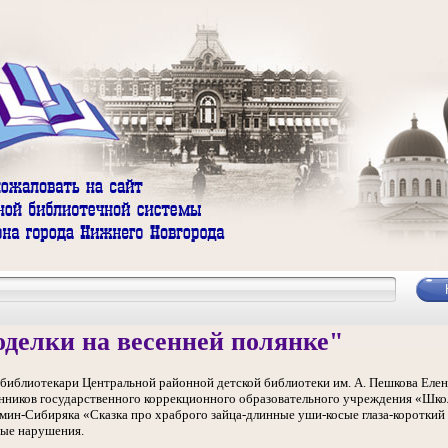
делки на весенней полянке"
 библиотекари Центральной районной детской библиотеки им. А. Пешкова Ел
анников государственного коррекционного образовательного учреждения «Шко
амин-Сибиряка «Сказка про храброго зайца-длинные уши-косые глаза-короткий
ые нарушения.