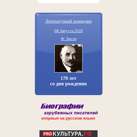
Литературный календарь
08 Августа 2026
Ф. Энсти
170 лет
со дня рождения