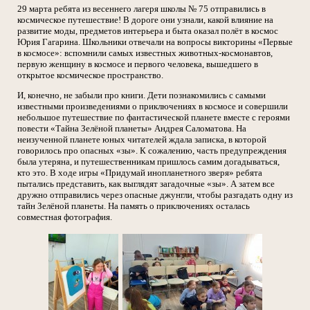
29 марта ребята из весеннего лагеря школы № 75 отправились в
космическое путешествие! В дороге они узнали, какой влияние на
развитие моды, предметов интерьера и быта оказал полёт в космос
Юрия Гагарина. Школьники отвечали на вопросы викторины «Первые
в космосе»: вспомнили самых известных животных-космонавтов,
первую женщину в космосе и первого человека, вышедшего в
открытое космическое пространство.
И, конечно, не забыли про книги. Дети познакомились с самыми
известными произведениями о приключениях в космосе и совершили
небольшое путешествие по фантастической планете вместе с героями
повести «Тайна Зелёной планеты» Андрея Саломатова. На
неизученной планете юных читателей ждала записка, в которой
говорилось про опасных «зы». К сожалению, часть предупреждения
была утеряна, и путешественникам пришлось самим догадываться,
кто это. В ходе игры «Придумай инопланетного зверя» ребята
пытались представить, как выглядят загадочные «зы». А затем все
дружно отправились через опасные джунгли, чтобы разгадать одну из
тайн Зелёной планеты. На память о приключениях осталась
совместная фотография.