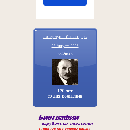
Литературный календарь
08 Августа 2026
Ф. Энсти
170 лет
со дня рождения