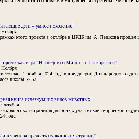
. ярко и тепло отпраздновали в минувшее воскресенье. Читайте н
итающие дети – умное поколение"
 Ноября
рамках этого проекта в октябре в ЦРДБ им. А. Пешкова прошел 
торическая игра "Наследники Минина и Пожарского"
 Ноября
.состоялась 1 ноября 2024 года в преддверии Дня народного един
асса школы № 52.
рная книга исчезнувших видов животных
 Октября
открыла свои страницы для юных участников творческой студи
24 года.
аинственная прелесть пушкинских страниц"