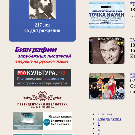
"Т
18
… 
217 лет
со дня рождения
"
18
16
И
"В
02
Со
вр
« первая
‹ предыдущая
1
2
3