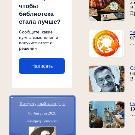
25
чтобы
Вы
библиотека
Пр
стала лучше?
Сообщите, какие
"В
нужны изменения и
07
получите ответ о
..
решении
Написать
Со
04
В 
Литературный календарь
Ос
19
06 Августа 2026
… 
Альфред Теннисон