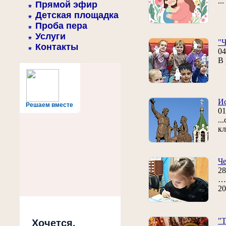
..
Прямой эфир
Детская площадка
Проба пера
Услуги
"Ч
Контакты
04
В 
Ис
Решаем вместе
01
..
кл
Че
28
… 
20
"Т
Хочется,