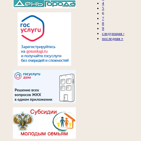
4
5
6
7
8
9
следующая ›
последняя »