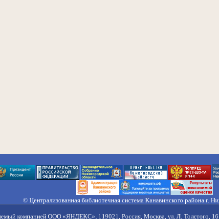
© Централизованная библиотечная система Канавинского района г. Н
603033, Россия, г. Н. Новгород, ул. Гороховецкая, 18А, Тел/факс (831) 2
Правила обработки персональных данных
яемый компанией ООО «ЯНДЕКС», 119021, Россия, Москва, ул. Л. Толстого, 16 