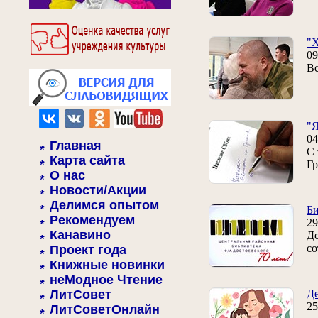
"Х
09
Вс
"Я
04
Главная
С 
Карта сайта
Гр
О нас
Новости/Акции
Делимся опытом
Би
Рекомендуем
29
Канавино
Де
со
Проект года
Книжные новинки
неМодное Чтение
ЛитСовет
Де
25
ЛитСоветОнлайн