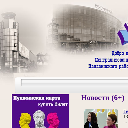
Новости (6+)
Т
13
..