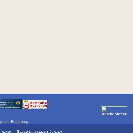
ижнего Новгорода
21-50-98, 221-88-82
(далее — Яндекс)...
Показать больше