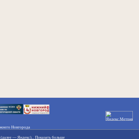
ижнего Новгорода
21-50-98, 221-88-82
(далее — Яндекс)...
Показать больше