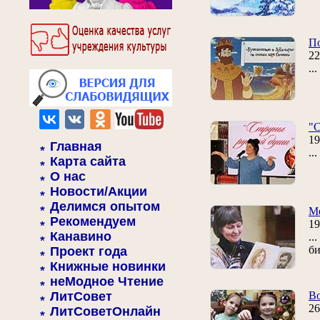
По
22
..
"С
19
Главная
..
Карта сайта
О нас
Новости/Акции
Делимся опытом
Ме
Рекомендуем
19
Канавино
..
би
Проект года
Книжные новинки
неМодное Чтение
ЛитСовет
В
26
ЛитСоветОнлайн