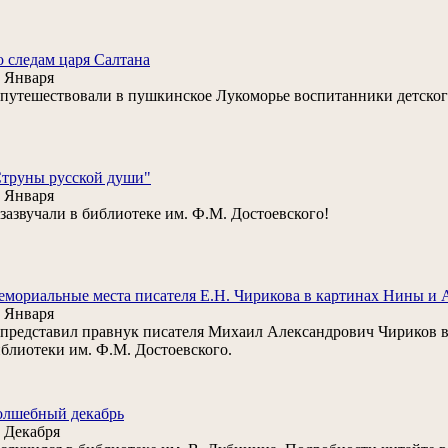
 следам царя Салтана
 Января
. путешествовали в пушкинское Лукоморье воспитанники детског
труны русской души"
 Января
. зазвучали в библиотеке им. Ф.М. Достоевского!
мориальные места писателя Е.Н. Чирикова в картинах Нины и 
 Января
. представил правнук писателя Михаил Александрович Чириков в
блиотеки им. Ф.М. Достоевского.
олшебный декабрь
 Декабря