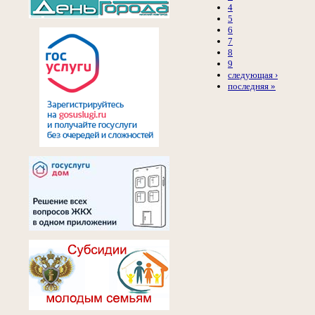
4
5
6
7
8
9
следующая ›
последняя »