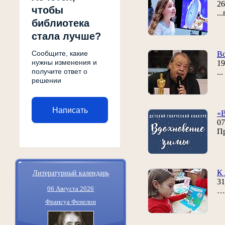
26
чтобы
..
библиотека
стала лучше?
Сообщите, какие
В
нужны изменения и
19
получите ответ о
..
решении
Написать
«
07
Пр
Литературный календарь
К 
31
06 Августа 2026
… 
Франсуа Фенелон