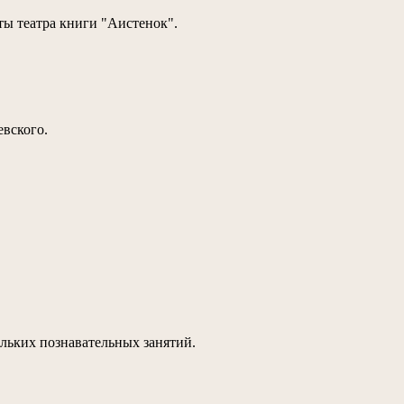
ы театра книги "Аистенок".
евского.
льких познавательных занятий.