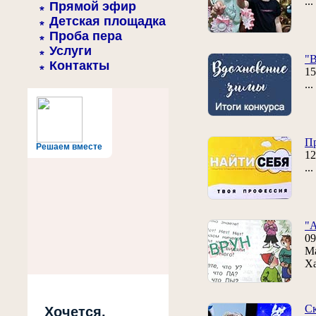
..
Прямой эфир
Детская площадка
Проба пера
Услуги
"В
Контакты
15
..
Пр
Решаем вместе
12
..
"А
09
Ма
Ха
Ск
Хочется,