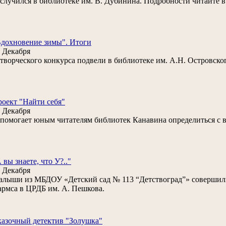
. случился в библиотеке им. В. Дубинина. Подробности читайте в
дохновение зимы". Итоги
 Декабря
. творческого конкурса подвели в библиотеке им. А.Н. Островско
оект "Найти себя"
 Декабря
. помогает юным читателям библиотек Канавина определиться с
 вы знаете, что У?.."
 Декабря
лыши из МБДОУ «Детский сад № 113 “Детствоград”» совершили
рмса в ЦРДБ им. А. Пешкова.
азочный детектив "Золушка"