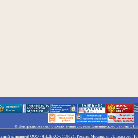
© Централизованная библиотечная система Канавинского района г. Н
603033, Россия, г. Н. Новгород, ул. Гороховецкая, 18А, Тел/факс (831) 2
Правила обработки персональных данных
яемый компанией ООО «ЯНДЕКС», 119021, Россия, Москва, ул. Л. Толстого, 16 