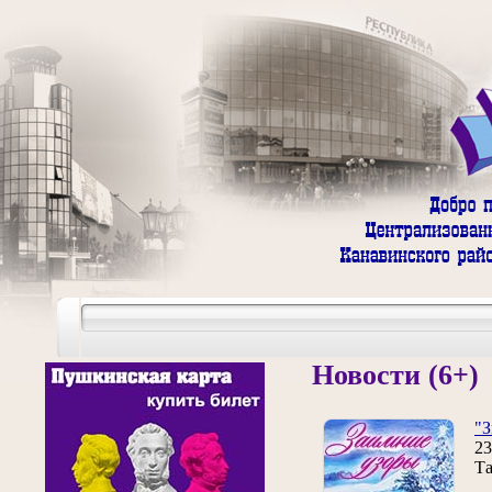
Новости (6+)
"З
23
Та