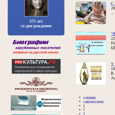
С 
28
..
375 лет
со дня рождения
"В
22
По
ЦР
У 
16
В 
А
« первая
‹ предыдущая
1
2
3