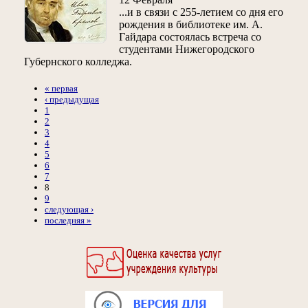
...и в связи с 255-летием со дня его
рождения в библиотеке им. А.
Гайдара состоялась встреча со
студентами Нижегородского
Губернского колледжа.
« первая
‹ предыдущая
1
2
3
4
5
6
7
8
9
следующая ›
последняя »