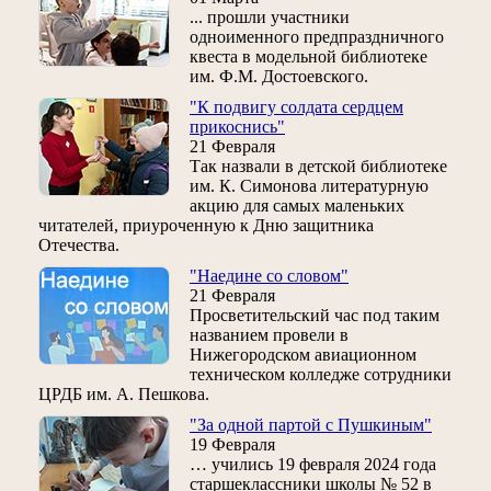
... прошли участники
одноименного предпраздничного
квеста в модельной библиотеке
им. Ф.М. Достоевского.
"К подвигу солдата сердцем
прикоснись"
21 Февраля
Так назвали в детской библиотеке
им. К. Симонова литературную
акцию для самых маленьких
читателей, приуроченную к Дню защитника
Отечества.
"Наедине со словом"
21 Февраля
Просветительский час под таким
названием провели в
Нижегородском авиационном
техническом колледже сотрудники
ЦРДБ им. А. Пешкова.
"За одной партой с Пушкиным"
19 Февраля
… учились 19 февраля 2024 года
старшеклассники школы № 52 в