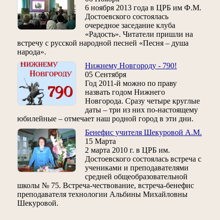
6 ноября 2013 года в ЦРБ им Ф.М.
Достоевского состоялась
очередное заседание клуба
«Радость». Читатели пришли на
встречу с русской народной песней «Песня – душа
народа».
Нижнему Новгороду - 790!
05 Сентября
Год 2011-й можно по праву
назвать годом Нижнего
Новгорода. Сразу четыре круглые
даты – три из них по-настоящему
юбилейные – отмечает наш родной город в эти дни.
Бенефис учителя Шекуровой А.М.
15 Марта
2 марта 2010 г. в ЦРБ им.
Достоевского состоялась встреча с
учениками и преподавателями
средней общеобразовательной
школы № 75. Встреча-чествование, встреча-бенефис
преподавателя технологии Альбины Михайловны
Шекуровой.