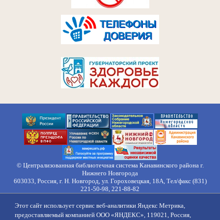
© Централизованная библиотечная система Канавинского района г.
Нижнего Новгорода
603033, Россия, г. Н. Новгород, ул. Гороховецкая, 18А, Тел/факс (831)
221-50-98, 221-88-82
Правила обработки персональных данных
Этот сайт использует сервис веб-аналитики Яндекс Метрика,
О нас
Контакты
Противодействие коррупции
Противодействие
предоставляемый компанией ООО «ЯНДЕКС», 119021, Россия,
идеологии терроризма
Напишите нам