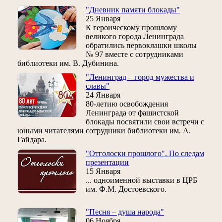
"Дневник памяти блокады"
25 Января
К героическому прошлому
великого города Ленинграда
обратились первоклашки школы
№ 97 вместе с сотрудниками
библиотеки им. В. Дубинина.
"Ленинград – город мужества и
славы"
24 Января
80-летию освобождения
Ленинграда от фашистской
блокады посвятили свои встречи с
юными читателями сотрудники библиотеки им. А.
Гайдара.
"Отголоски прошлого". По следам
презентации
15 Января
... одноименной выставки в ЦРБ
им. Ф.М. Достоевского.
"Песня – душа народа"
06 Ноября