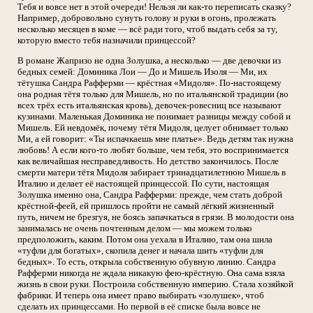
Тебя и вовсе нет в этой очереди! Нельзя ли как-то переписать сказку?
Например, добровольно сунуть голову и руки в огонь, пролежать
несколько месяцев в коме — всё ради того, чтоб выдать себя за ту,
которую вместо тебя назначили принцессой?
В романе Жапризо не одна Золушка, а несколько — две девочки из
бедных семей: Доминика Лои — До и Мишель Изоля — Ми, их
тётушка Сандра Рафферми — крёстная «Мидоля». По-настоящему
она родная тётя только для Мишель, но по итальянской традиции (во
всех трёх есть итальянская кровь), девочек-ровесниц все называют
кузинами. Маленькая Доминика не понимает разницы между собой и
Мишель. Ей невдомёк, почему тётя Мидоля, целует обнимает только
Ми, а ей говорит: «Ты испачкаешь мне платье». Ведь детям так нужна
любовь! А если кого-то любят больше, чем тебя, это воспринимается
как величайшая несправедливость. Но детство закончилось. После
смерти матери тётя Мидоля забирает тринадцатилетнюю Мишель в
Италию и делает её настоящей принцессой. По сути, настоящая
Золушка именно она, Сандра Рафферми: прежде, чем стать доброй
крёстной-феей, ей пришлось пройти не самый лёгкий жизненный
путь, ничем не брезгуя, не боясь запачкаться в грязи. В молодости она
занималась не очень почтенным делом — мы можем только
предположить, каким. Потом она уехала в Италию, там она шила
«туфли для богатых», скопила денег и начала шить «туфли для
бедных». То есть, открыла собственную обувную линию. Сандра
Рафферми никогда не ждала никакую фею-крёстную. Она сама взяла
жизнь в свои руки. Построила собственную империю. Стала хозяйкой
фабрики. И теперь она имеет право выбирать «золушек», чтоб
сделать их принцессами. Но первой в её списке была вовсе не