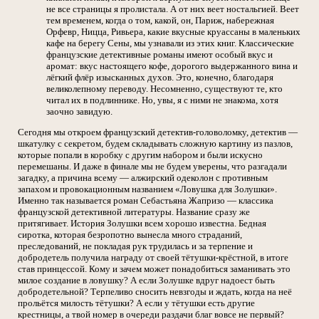
не все страницы я пролистала. А от них веет ностальгией. Веет
тем временем, когда о том, какой, он, Париж, набережная
Орфевр, Ницца, Ривьера, какие вкусные круассаны в маленьких
кафе на берегу Сены, мы узнавали из этих книг. Классические
французские детективные романы имеют особый вкус и
аромат: вкус настоящего кофе, дорогого выдержанного вина и
лёгкий флёр изысканных духов. Это, конечно, благодаря
великолепному переводу. Несомненно, существуют те, кто
читал их в подлиннике. Но, увы, я с ними не знакома, хотя
заочно завидую.
Сегодня мы откроем французский детектив-головоломку, детектив —
шкатулку с секретом, будем складывать сложную картину из пазлов,
которые попали в коробку с другим набором и были искусно
перемешаны. И даже в финале мы не будем уверены, что разгадали
загадку, а причина всему — алжирский одеколон с противным
запахом и провокационным названием «Ловушка для Золушки».
Именно так называется роман Себастьяна Жапризо — классика
французской детективной литературы. Название сразу же
притягивает. История Золушки всем хорошо известна. Бедная
сиротка, которая безропотно вынесла много страданий,
преследований, не покладая рук трудилась и за терпение и
добродетель получила награду от своей тётушки-крёстной, в итоге
став принцессой. Кому и зачем может понадобиться заманивать это
милое создание в ловушку? А если Золушке вдруг надоест быть
добродетельной? Терпеливо сносить невзгоды и ждать, когда на неё
прольётся милость тётушки? А если у тётушки есть другие
крестницы, а твой номер в очереди раздачи благ вовсе не первый?