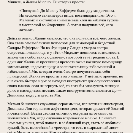
Мишель, а Жанна Мюрно. Её история проста:
«Послушай. До Мики у Рафферми была другая девчонка.
На несколько сантиметров выше, восемнадцати лет. Это я.
Маленькой кисточкой я намазывала клей на каблуки туфель
в мастерской во Флоренции. А потом получила всё, чего
желала».
Действительно, Жанне казалось, что она получила всё, чего желала.
Она стала самым близким человеком для немолодой и бездетной
Сандры Рафферми. Но во Франции у Сандры умерла сестра,
осиротела племянница, и у тёти «Мидоля» появилась возможность
заполучить собственную девочку, в которой течёт родная кровь. В
один миг Жанна из преемницы превратилась в наёмную помощницу-
компаньонку, надсмотрщицу и воспитательницу взбалмошной и
избалованной Ми, которая очень быстро почувствовала себя
принцессой. Жанна не простит этого никому. У неё мало времени, но
она очень быстро и умело находит инструмент для осуществления
своих планов, если не вернуть всё, то хотя бы заполучить львиную
долю и насладиться местью. Таким инструментом становится До —
Доминика, подруга детства Ми.
Мелкая банковская служащая, серая мышка, корыстная и лицемерная,
Доминика Лои терпеливо ждёт свою фею, которая сделает её богатой
и счастливой. Всеми своими лапками с острыми коготками она
вцепляется в Ми, когда случайно встречает её в банке. Прилагает
немалые усилия, чтоб попасть в её ближний круг, стать её любимой
куклой, быть включённой в «реестр», то есть в «зарплатный лист»
(тётя Мидоля, всем, кого Мики выбирала своими игрушками, платила