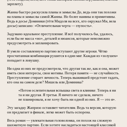
зарплату).
Жанна быстро раскусила планы и замыслы До, ведь они так похожи
на планы и замыслы самой Жанны. Но более наивны и примитивны.
Ведь в досье Доминики (тётя Мидоля на всех, кто окружал Ми, вела
досье) записано: «Отличительная черта — глупость».
Задумано идеальное преступление. И всё получилось бы, удалось,
если бы не масса «но», деталей и нюансов, которые невозможно
предусмотреть и запланировать.
В умело составленную партию вступают другие игроки. Чётко
просчитанная комбинация рушится в один миг. Каждая из «золушек»
попадает в ловушку.
Ни одна из них не предусмотрела, что другая так же, как и она, может
иметь свои интересы, свои мотивы. Потеря памяти — не случайность.
Преступление стирает личность. Теперь выжившей предстоит гадать,
кто она на самом деле? Мишель или Доминика?
«Потом ослепительная вспышка света в клинике. Теперь я ни
та и ни другая. Я третья. Я ничего не сделала, ничего
не планировала, я не хочу быть ни одной из них. Я — это я».
Эту загадку Жапризо оставляет читателям. Ведь та версия, которую
он предлагает в финале, легко может быть оспорена.
Весь роман — увлекательная головоломка, он похож на сложную
шахматную партию. Если хотите насладиться настоящей классикой