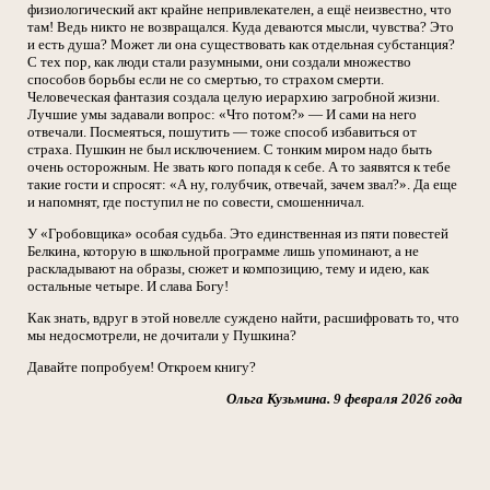
физиологический акт крайне непривлекателен, а ещё неизвестно, что
там! Ведь никто не возвращался. Куда деваются мысли, чувства? Это
и есть душа? Может ли она существовать как отдельная субстанция?
С тех пор, как люди стали разумными, они создали множество
способов борьбы если не со смертью, то страхом смерти.
Человеческая фантазия создала целую иерархию загробной жизни.
Лучшие умы задавали вопрос: «Что потом?» — И сами на него
отвечали. Посмеяться, пошутить — тоже способ избавиться от
страха. Пушкин не был исключением. С тонким миром надо быть
очень осторожным. Не звать кого попадя к себе. А то заявятся к тебе
такие гости и спросят: «А ну, голубчик, отвечай, зачем звал?». Да еще
и напомнят, где поступил не по совести, смошенничал.
У «Гробовщика» особая судьба. Это единственная из пяти повестей
Белкина, которую в школьной программе лишь упоминают, а не
раскладывают на образы, сюжет и композицию, тему и идею, как
остальные четыре. И слава Богу!
Как знать, вдруг в этой новелле суждено найти, расшифровать то, что
мы недосмотрели, не дочитали у Пушкина?
Давайте попробуем! Откроем книгу?
Ольга Кузьмина. 9 февраля 2026 года