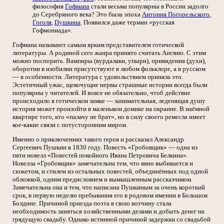
философия
Гофмана
стали весьма популярны в России задолго
до Серебряного века? Это была эпоха
Антония Погорельского
,
Гоголя
,
Пушкина
. Появился даже термин «русская
Гофмониада».
Гофмана называют самым ярким представителем готической
литературы. А родиной сего жанра принято считать Англию. С этим
можно поспорить. Вампиры (вурдалаки, упыри), привидения (духи),
оборотни в изобилии присутствуют в любом фольклоре, а в русском
— в особенности. Литература с удовольствием приняла это.
Эстетичный ужас, щекочущие нервы страшные истории всегда были
популярны у читателей. И вовсе не обязательно, чтоб действие
происходило в готическом замке — занимательная, леденящая душу
история может произойти в маленьком домике на окраине. В наёмной
квартире того, кто «палачу не брат», но в силу своего ремесла имеет
кое-какие связи с потусторонним миром.
Именно о приключениях такого героя и рассказал Александр
Сергеевич Пушкин в 1830 году. Повесть «Гробовщик» — одна из
пяти новелл «Повестей покойного Ивана Петровича Белкина».
Новелла «Гробовщик» замечательна тем, что явно выбивается и
сюжетом, и стилем из остальных повестей, объединённых под одной
обложкой, одним предисловием и вымышленным рассказчиком.
Замечательна она и тем, что написана Пушкиным за очень короткий
срок, в первую неделю пребывания его в родовом имении в Большом
Болдине. Причиной приезда поэта в свою вотчину стала
необходимость заняться хозяйственными делами и добыть денег на
грядущую свадьбу. Однако истинной причиной задержки со свадьбой