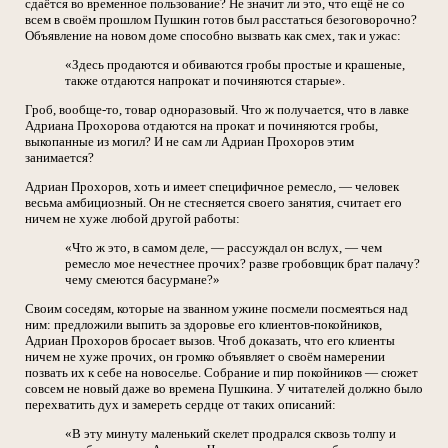
сдаётся во временное пользование? Не значит ли это, что ещё не со
всем в своём прошлом Пушкин готов был расстаться безоговорочно?
Объявление на новом доме способно вызвать как смех, так и ужас:
«Здесь продаются и обиваются гробы простые и крашеные,
также отдаются напрокат и починяются старые».
Гроб, вообще-то, товар одноразовый. Что ж получается, что в лавке
Адриана Прохорова отдаются на прокат и починяются гробы,
выкопанные из могил? И не сам ли Адриан Прохоров этим
занимается?
Адриан Прохоров, хоть и имеет специфичное ремесло, — человек
весьма амбициозный. Он не стесняется своего занятия, считает его
ничем не хуже любой другой работы:
«Что ж это, в самом деле, — рассуждал он вслух, — чем
ремесло мое нечестнее прочих? разве гробовщик брат палачу?
чему смеются басурмане?»
Своим соседям, которые на званном ужине посмели посмеяться над
ним: предложили выпить за здоровье его клиентов-покойников,
Адриан Прохоров бросает вызов. Чтоб доказать, что его клиенты
ничем не хуже прочих, он громко объявляет о своём намерении
позвать их к себе на новоселье. Собрание и пир покойников — сюжет
совсем не новый даже во времена Пушкина. У читателей должно было
перехватить дух и замереть сердце от таких описаний:
«В эту минуту маленький скелет продрался сквозь толпу и