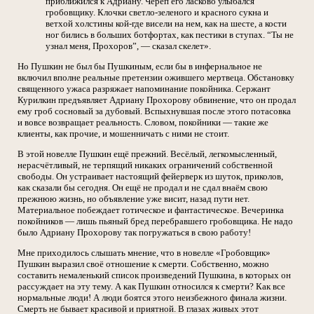
приближился к Адриану. Череп его ласково улыбался
гробовщику. Клочки светло-зеленого и красного сукна и
ветхой холстины кой-где висели на нем, как на шесте, а кости
ног бились в больших ботфортах, как пестики в ступах.
“
Ты не
узнал меня, Прохоров
”
, — сказал скелет».
Но Пушкин не был бы Пушкиным, если бы в инфернальное не
включил вполне реальные претензии ожившего мертвеца. Обстановку
священного ужаса разряжает напоминание покойника. Сержант
Курилкин предъявляет Адриану Прохорову обвинение, что он продал
ему гроб сосновый за дубовый. Вспыхнувшая после этого потасовка
и вовсе возвращает реальность. Словом, покойники — такие же
клиенты, как прочие, и мошенничать с ними не стоит.
В этой новелле Пушкин ещё прежний. Весёлый, легкомысленный,
нерасчётливый, не терпящий никаких ограничений собственной
свободы. Он устраивает настоящий фейерверк из шуток, приколов,
как сказали бы сегодня. Он ещё не продал и не сдал внаём свою
прежнюю жизнь, но объявление уже висит, назад пути нет.
Материальное побеждает готическое и фантастическое. Вечеринка
покойников — лишь пьяный бред перебравшего гробовщика. Не надо
было Адриану Прохорову так погружаться в свою работу!
Мне приходилось слышать мнение, что в новелле «Гробовщик»
Пушкин выразил своё отношение к смерти. Собственно, можно
составить немаленький список произведений Пушкина, в которых он
рассуждает на эту тему. А как Пушкин относился к смерти? Как все
нормальные люди! А люди боятся этого неизбежного финала жизни.
Смерть не бывает красивой и приятной. В глазах живых этот