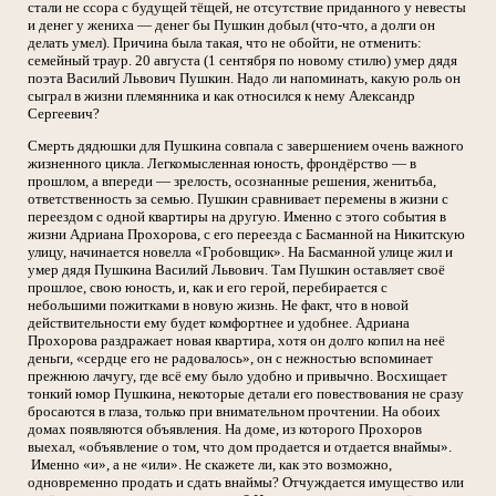
стали не ссора с будущей тёщей, не отсутствие приданного у невесты
и денег у жениха — денег бы Пушкин добыл (что-что, а долги он
делать умел). Причина была такая, что не обойти, не отменить:
семейный траур. 20 августа (1 сентября по новому стилю) умер дядя
поэта Василий Львович Пушкин. Надо ли напоминать, какую роль он
сыграл в жизни племянника и как относился к нему Александр
Сергеевич?
Смерть дядюшки для Пушкина совпала с завершением очень важного
жизненного цикла. Легкомысленная юность, фрондёрство — в
прошлом, а впереди — зрелость, осознанные решения, женитьба,
ответственность за семью. Пушкин сравнивает перемены в жизни с
переездом с одной квартиры на другую. Именно с этого события в
жизни Адриана Прохорова, с его переезда с Басманной на Никитскую
улицу, начинается новелла «Гробовщик». На Басманной улице жил и
умер дядя Пушкина Василий Львович. Там Пушкин оставляет своё
прошлое, свою юность, и, как и его герой, перебирается с
небольшими пожитками в новую жизнь. Не факт, что в новой
действительности ему будет комфортнее и удобнее. Адриана
Прохорова раздражает новая квартира, хотя он долго копил на неё
деньги, «сердце его не радовалось», он с нежностью вспоминает
прежнюю лачугу, где всё ему было удобно и привычно. Восхищает
тонкий юмор Пушкина, некоторые детали его повествования не сразу
бросаются в глаза, только при внимательном прочтении. На обоих
домах появляются объявления. На доме, из которого Прохоров
выехал, «объявление о том, что дом продается и отдается внаймы».
Именно «и», а не «или». Не скажете ли, как это возможно,
одновременно продать и сдать внаймы? Отчуждается имущество или