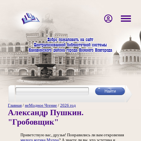
Главная
/
неМодное Чтение
/
2026 год
Александр Пушкин.
"Гробовщик"
Приветствую вас, друзья! Понравились ли вам откровения
милого котика Мурра
? А знаете ли вы, что эстетика и