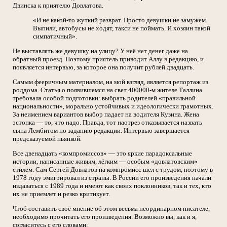
Двинска к приятелю Довлатова.
«И не какой-то жуткий разврат. Просто девушки не замужем.
Выпили, автобусы не ходят, такси не поймать. И хозяин такой
симпатичный».
Не выставлять же девушку на улицу? У неё нет денег даже на
обратный проезд. Поэтому приятель приводит Аллу в редакцию, и
появляется интервью, за которое она получит рублей двадцать.
Самым фееричным материалом, на мой взгляд, является репортаж из
роддома. Статья о появившемся на свет 400000-м жителе Таллина
требовала особой подготовки: выбрать родителей «правильной
национальности», морально устойчивых и идеологически грамотных.
За неимением вариантов выбор падает на водителя Кузина. Жена
эстонка — то, что надо. Правда, тот наотрез отказывается назвать
сына Лембитом по заданию редакции. Интервью завершается
предсказуемой пьянкой.
Все двенадцать «компромиссов» — это яркие парадоксальные
истории, написанные живым, лёгким — особым «довлатовским»
стилем. Сам Сергей Довлатов на компромисс шел с трудом, поэтому в
1978 году эмигрировал из страны. В России его произведения начали
издаваться с 1989 года и имеют как своих поклонников, так и тех, кто
их не приемлет и резко критикует.
Чтоб составить своё мнение об этом весьма неординарном писателе,
необходимо прочитать его произведения. Возможно вы, как и я,
согласитесь с его словами: