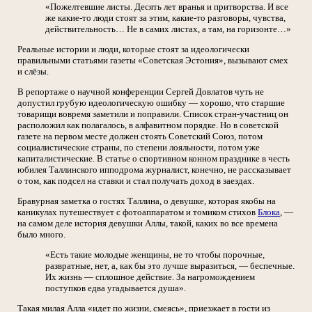
«Пожелтевшие листы. Десять лет вранья и притворства. И все
же какие-то люди стоят за этим, какие-то разговоры, чувства,
действительность… Не в самих листах, а там, на горизонте…»
Реальные истории и люди, которые стоят за идеологически
правильными статьями газеты «Советская Эстония», вызывают смех
и слёзы.
В репортаже о научной конференции Сергей Довлатов чуть не
допустил грубую идеологическую ошибку — хорошо, что старшие
товарищи вовремя заметили и поправили. Список стран-участниц он
расположил как полагалось, в алфавитном порядке. Но в советской
газете на первом месте должен стоять Советский Союз, потом
социалистические страны, по степени лояльности, потом уже
капиталистические. В статье о спортивном конном празднике в честь
юбилея Таллинского ипподрома журналист, конечно, не рассказывает
о том, как подсел на ставки и стал получать доход в заездах.
Бравурная заметка о гостях Таллина, о девушке, которая якобы на
каникулах путешествует с фотоаппаратом и томиком стихов
Блока
, —
на самом деле история девушки Аллы, такой, каких во все времена
было много.
«Есть такие молодые женщины, не то чтобы порочные,
развратные, нет, а, как бы это лучше выразиться, — беспечные.
Их жизнь — сплошное действие. За нагромождением
поступков едва угадывается душа».
Такая милая Алла «идет по жизни, смеясь», приезжает в гости из