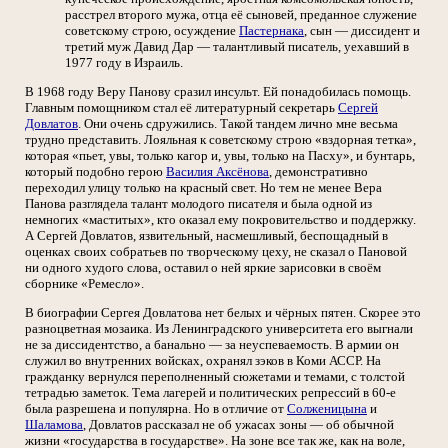
расстрел второго мужа, отца её сыновей, преданное служение
советскому строю, осуждение
Пастернака
, сын — диссидент и
третий муж Давид Дар — талантливый писатель, уехавший в
1977 году в Израиль.
В 1968 году Веру Панову сразил инсульт. Ей понадобилась помощь.
Главным помощником стал её литературный секретарь
Сергей
Довлатов
. Они очень сдружились. Такой тандем лично мне весьма
трудно представить. Лояльная к советскому строю «вздорная тетка»,
которая «пьет, увы, только кагор и, увы, только на Пасху», и бунтарь,
который подобно герою
Василия Аксёнова
, демонстративно
переходил улицу только на красный свет. Но тем не менее Вера
Панова разглядела талант молодого писателя и была одной из
немногих «маститых», кто оказал ему покровительство и поддержку.
А Сергей Довлатов, язвительный, насмешливый, беспощадный в
оценках своих собратьев по творческому цеху, не сказал о Пановой
ни одного худого слова, оставил о ней яркие зарисовки в своём
сборнике «Ремесло».
В биографии Сергея Довлатова нет белых и чёрных пятен. Скорее это
разноцветная мозаика. Из Ленинградского университета его выгнали
не за диссидентство, а банально — за неуспеваемость. В армии он
служил во внутренних войсках, охранял зэков в Коми АССР. На
гражданку вернулся переполненный сюжетами и темами, с толстой
тетрадью заметок. Тема лагерей и политических репрессий в 60-е
была разрешена и популярна. Но в отличие от
Солженицына
и
Шаламова
, Довлатов рассказал не об ужасах зоны — об обычной
жизни «государства в государстве». На зоне все так же, как на воле,