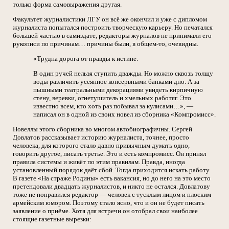
только форма самовыражения другая.
Факультет журналистики ЛГУ он всё же окончил и уже с дипломом
журналиста попытался построить творческую карьеру. Но печатался
большей частью в самиздате, редакторы журналов не принимали его
рукописи по причинам… причины были, в общем-то, очевидны.
«Трудна дорога от правды к истине.
В один ручей нельзя ступить дважды. Но можно сквозь толщу
воды различить усеянное консервными банками дно. А за
пышными театральными декорациями увидеть кирпичную
стену, веревки, огнетушитель и хмельных работяг. Это
известно всем, кто хоть раз побывал за кулисами…», —
написал он в одной из своих новел из сборника «Компромисс».
Новеллы этого сборника во многом автобиографичны. Сергей
Довлатов рассказывает историю журналиста, точнее, просто
человека, для которого стало давно привычным думать одно,
говорить другое, писать третье. Это и есть компромисс. Он принял
правила системы и живёт по этим правилам. Правда, иногда
установленный порядок даёт сбой. Тогда приходится искать работу.
В газете «На страже Родины» есть вакансия, но до него на это место
претендовали двадцать журналистов, и никто не остался. Довлатову
тоже не понравился редактор — человек с тусклым лицом и плоским
армейским юмором. Поэтому стало ясно, что и он не будет писать
заявление о приёме. Хотя для встречи он отобрал свои наиболее
стоящие газетные вырезки: