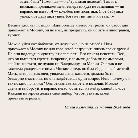
земля была? Помнишь — нейтральная полоса?.. Так вот,
никакими пряниками меня теперь никуда не заманишь — ни
вправо, ни влево. Я — колобок вне политики. Я от бабушки
ушел, я от дедушки ушел. Бога нет ни там и ни там…»
Весьма удобная позиция. Илье больше ничего не грозит, он свободно
приезжает в Москву, он не враг, не предатель, он богатый иностранец,
турист.
Можно уйти «от бабушки, от дедушки», но не от себя. Илья
приезжает в Москву не для того, чтоб разрушить жизнь своих друзей.
Но они подспудно чувствуют опасность. Его приезд некстати. Всё,
что он пытается сделать искренне, с самыми добрыми помыслами,
крайне некстати, не нужно ни Владимиру, ни Марии. Она так и не
захотела увидеться с ним в Москве, а ведь он был её девичьей мечтой.
Мать, которая, наконец, увидела сына, кажется, должна быть
безмерно счастлива, но она задаёт лишь один вопрос Илье: почему он
так поздно появился? Она отказывается от его помощи. Можно
сделать выбор, уйти вправо, влево, остаться на нейтральной полосе.
Каждый из героев делает свой выбор. Чтобы узнать, какой,
прочитайте роман.
Ольга Кузьмина. 11 марта 2024 года