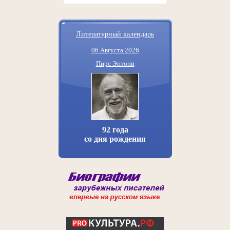
Литературный календарь
06 Августа 2026
Пирс Энтони
92 года
со дня рождения