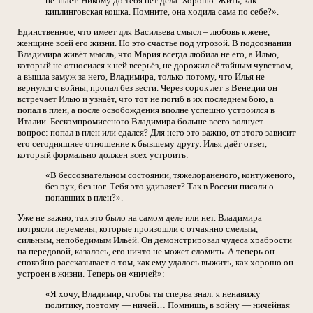
не знает. Никому до тебя нет дела. Хорошо. Жить, как
киплинговская кошка. Помните, она ходила сама по себе?».
Единственное, что имеет для Васильева смысл – любовь к жене,
женщине всей его жизни. Но это счастье под угрозой. В подсознании
Владимира живёт мысль, что Мария всегда любила не его, а Илью,
который не относился к ней всерьёз, не дорожил её тайным чувством,
а вышла замуж за него, Владимира, только потому, что Илья не
вернулся с войны, пропал без вести. Через сорок лет в Венеции он
встречает Илью и узнаёт, что тот не погиб в их последнем бою, а
попал в плен, а после освобождения вполне успешно устроился в
Италии. Бескомпромиссного Владимира больше всего волнует
вопрос: попал в плен или сдался? Для него это важно, от этого зависит
его сегодняшнее отношение к бывшему другу. Илья даёт ответ,
который формально должен всех устроить:
«В бессознательном состоянии, тяжелораненого, контуженого,
без рук, без ног. Тебя это удивляет? Так в России писали о
попавших в плен?».
Уже не важно, так это было на самом деле или нет. Владимира
потрясли перемены, которые произошли с отчаянно смелым,
сильным, непобедимым Ильёй. Он демонстрировал чудеса храбрости
на передовой, казалось, его ничто не может сломить. А теперь он
спокойно рассказывает о том, как ему удалось выжить, как хорошо он
устроен в жизни. Теперь он «ничей»:
«Я хочу, Владимир, чтобы ты сперва знал: я ненавижу
политику, поэтому — ничей… Помнишь, в войну — ничейная