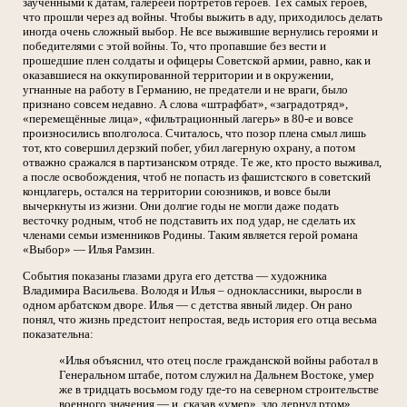
заученными к датам, галереей портретов героев. Тех самых героев,
что прошли через ад войны. Чтобы выжить в аду, приходилось делать
иногда очень сложный выбор. Не все выжившие вернулись героями и
победителями с этой войны. То, что пропавшие без вести и
прошедшие плен солдаты и офицеры Советской армии, равно, как и
оказавшиеся на оккупированной территории и в окружении,
угнанные на работу в Германию, не предатели и не враги, было
признано совсем недавно. А слова «штрафбат», «заградотряд»,
«перемещённые лица», «фильтрационный лагерь» в 80-е и вовсе
произносились вполголоса. Считалось, что позор плена смыл лишь
тот, кто совершил дерзкий побег, убил лагерную охрану, а потом
отважно сражался в партизанском отряде. Те же, кто просто выживал,
а после освобождения, чтоб не попасть из фашистского в советский
концлагерь, остался на территории союзников, и вовсе были
вычеркнуты из жизни. Они долгие годы не могли даже подать
весточку родным, чтоб не подставить их под удар, не сделать их
членами семьи изменников Родины. Таким является герой романа
«Выбор» — Илья Рамзин.
События показаны глазами друга его детства — художника
Владимира Васильева. Володя и Илья – одноклассники, выросли в
одном арбатском дворе. Илья — с детства явный лидер. Он рано
понял, что жизнь предстоит непростая, ведь история его отца весьма
показательна:
«Илья объяснил, что отец после гражданской войны работал в
Генеральном штабе, потом служил на Дальнем Востоке, умер
же в тридцать восьмом году где-то на северном строительстве
военного значения — и, сказав «умер», зло дернул ртом».