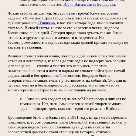
замечательного писателя
Юрия Васильевича Бондарева
.
Ловлю себя на мысли: как быстро бежит время! Кажется, совсем
недавно к 95-летию Юрия Бондарева я писала статью об одном из его
лучших романов
«Тишина»
, и вот уже четыре года, как он покинул
этот мир. В своей статье я назвала его человеком чести, Андреем
Болконским наших дней. Сегодня продолжаю думать так же. Знаю,
что есть и другие оценки его личности и творчества. Но
бескомпромиссность и верность однажды данной присяге не могут не
вызывать уважения.
Великая Отечественная война, пожалуй, одна из немногих тем нашей
истории и литературы, которая долгие годы не подвергалась ревизии
и переоценке, — слишком многих это коснулось, а против
коллективной совести и памяти народа не сможет пойти даже самый
радикальный и беспринципный летописец. Бондарев был не
созерцателем, не свидетелем, а участником этих событий. Он один из
первых, честно и бескомпромиссно рассказал, что война – это не
только героизм и патриотизм, но и настоящий ад на земле.
«— Знаешь, кто создаёт ад на земле? Не природа и никакая не
тёмная сила. Нет, папа, сам человек великий творец земного
ада», — говорит дочь главного героя его романа «Выбор».
Произведение было опубликовано в 1981 году, когда уже повзрослело
поколение, которое родилось после Великой Отечественной войны, у
этих людей подрастали собственные дети, для них события
сорокалетней давности стали страницами истории, стихами,