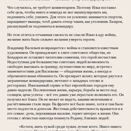
Что случилось, не требует комментариев. Поэтому Илья поставил
себе цель, чтобы никто и никогда не мог манипулировать им,
подчинить себе, унизить. Для этого он усиленно занимается спортом,
наращивает мышцы, чтоб давать отпор таким, как уголовник Лазарев,
рискнувший не подчиниться командиру.
Но тело атлета и отчаянная смелость не спасли Илью в аду войны,
желание жить было сильнее желания умереть героем.
Владимир Васильев возвращается с войны и становится известным
художником. Он принадлежит к элите советского общества, но
Бондарев не оставляет читателям сомнения, что герой несчастлив.
Недоступная для большинства советских людей возможность
свободно выезжать за границу, путешествия по миру, встречи с
знаменитостями для Васильева — обыденная жизнь, а иногда и
обременительная обязанность. Он презирает коллег, которые рвутся в
заграничные командировки, мечтают о западных отелях и
ресторанах. Изысканный сервис и быт европейских городов ему
давно надоели. Послевоенная жизнь, карьера, борьба за место под
солнцем, цена успеха – всё это давно уже перестало волновать его. Он
получил все блага. Он не может не видеть, какими мелочными и
расчётливыми стали люди. На фронте всё было иначе, хотя и там было
место подлости и доносам. Жестокая действительность врывается и в
его семью: дочь, пережившая насилие, теряет интерес к жизни. Она
готова с лёгкостью навсегда покинуть Родину, близких людей:
«Кстати, жить чужой среди чужих лучше всего. Никто никого