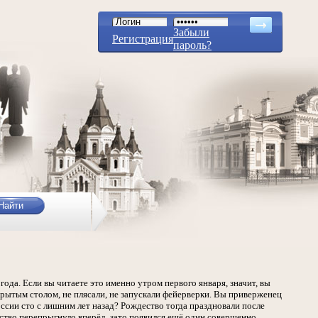
Забыли
Регистрация
пароль?
года. Если вы читаете это именно утром первого января, значит, вы
крытым столом, не плясали, не запускали фейерверки. Вы приверженец
оссии сто с лишним лет назад? Рождество тогда праздновали после
ство перепрыгнуло вперёд, зато появился ещё один совершенно