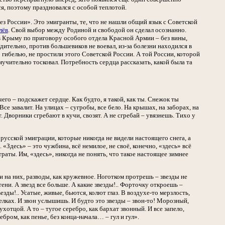
я, поэтому праздновался с особой теплотой.
ез России». Это эмигранты, те, что не нашли общий язык с Советской
лёв
. Свой выбор между Родиной и свободой он сделал осознанно.
в Крыму по приговору особого отдела Красной Армии – без вины,
ительно, против большевиков не воевал, из-за болезни находился в
о гибелью, не простили этого Советской России. А той России, которой
учительно тосковал. Потребность сердца рассказать, какой была та
го – подскажет сердце. Как будто, я такой, как ты. Снежок ты
! Все завалит. На улицах – сугробы, все бело. На крышах, на заборах, на
т. Дворники сгребают в кучи, свозят. А не сгребай – увязнешь. Тихо у
русской эмиграции, которые никогда не видели настоящего снега, а
«Здесь» – это чужбина, всё немилое, не своё, конечно, «здесь» всё
раты. Им, «здесь», никогда не понять, что такое настоящее зимнее
чки на них, разводы, как кружевное. Ноготком протрешь – звезды не
тени. А звезд все больше. А какие звезды!.. Форточку откроешь –
везды!.. Усатые, живые, бьются, колют глаз. В воздухе-то мерзлость,
релках. И звон услышишь. И будто это звезды – звон-то! Морозный,
ухотцой. А то – тугое серебро, как бархат звонный. И все запело,
ебром, как пенье, без конца-начала… – гул и гул».