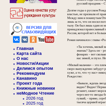
русский праздник – С
Долгие годы о русском Рожде
властью, не признали её пра
Между ним и покинутым Отеч
лишь за то, что он носил по
тылу. Он был лишь один из м
принадлежал православный пи
Россия, которой нет и больш
Роман начинался с главы «Ро
«Ты хочешь, милый ма
Главная
знаешь? Здесь он – ред
Карта сайта
фонарях – вот сколько
О нас
нас зимой, и глухо. Н
Новости/Акции
«Милый мальчик» – это племя
Делимся опытом
скоро вынужденно забудут ро
хуже, а то, что «у нас» ник
Рекомендуем
Рождество:
Канавино
Проект года
«Бывало, ждешь звезды
видно? Видно! Первая 
Книжные новинки
резанет, ожжет морозо
неМодное Чтение
через нее-то звезды б
2026 год
гулкий, – прямо, сере
тысяча церквей играет
2025 год