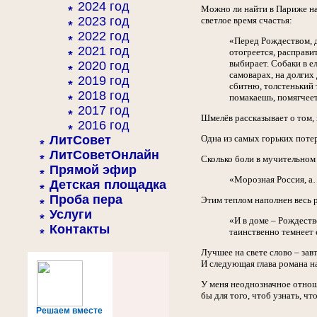
2024 год
Можно ли найти в Париже на
2023 год
светлое время счастья:
2022 год
«Перед Рождеством, дн
2021 год
отогреется, расправит
выбирает. Собаки в ел
2020 год
самоварах, на долгих 
2019 год
сбитню, толстенький 
2018 год
помакаешь, помягчеет.
2017 год
Шмелёв рассказывает о том, 
2016 год
ЛитСовет
Одна из самых горьких поте
ЛитСоветОнлайн
Сколько боли в мучительном
Прямой эфир
«Морозная Россия, а…
Детская площадка
Проба пера
Этим теплом наполнен весь 
Услуги
«И в доме – Рождеств
Контакты
таинственно темнеет е
Лучшее на свете слово – завт
И следующая глава романа н
У меня неоднозначное отноше
бы для того, чтоб узнать, чт
Решаем вместе