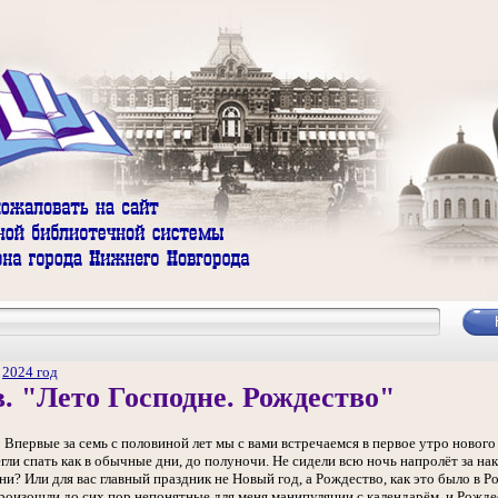
/
2024 год
 "Лето Господне. Рождество"
 Впервые за семь с половиной лет мы с вами встречаемся в первое утро нового 
гли спать как в обычные дни, до полуночи. Не сидели всю ночь напролёт за на
ни? Или для вас главный праздник не Новый год, а Рождество, как это было в Р
роизошли до сих пор непонятные для меня манипуляции с календарём, и Рожде