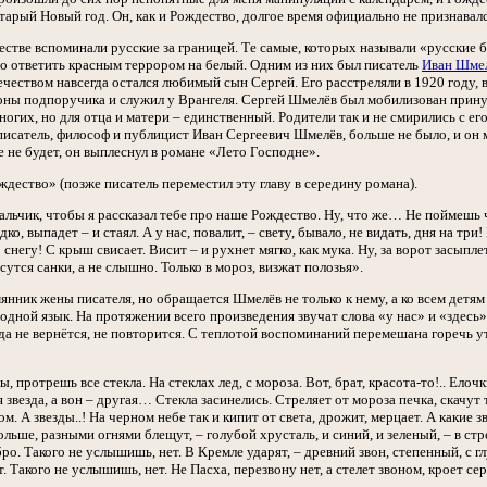
тарый Новый год. Он, как и Рождество, долгое время официально не признавалс
стве вспоминали русские за границей. Те самые, которых называли «русские б
во ответить красным террором на белый. Одним из них был писатель
Иван Шме
еством навсегда остался любимый сын Сергей. Его расстреляли в 1920 году, 
гоны подпоручика и служил у Врангеля. Сергей Шмелёв был мобилизован принуд
ногих, но для отца и матери – единственный. Родители так и не смирились с ег
сатель, философ и публицист Иван Сергеевич Шмелёв, больше не было, и он м
е не будет, он выплеснул в романе «Лето Господне».
ждество» (позже писатель переместил эту главу в середину романа).
льчик, чтобы я рассказал тебе про наше Рождество. Ну, что же… Не поймешь че
ко, выпадет – и стаял. А у нас, повалит, – свету, бывало, не видать, дня на три
 снегу! С крыш свисает. Висит – и рухнет мягко, как мука. Ну, за ворот засыпле
есутся санки, а не слышно. Только в мороз, визжат полозья».
нник жены писателя, но обращается Шмелёв не только к нему, а ко всем детям 
дной язык. На протяжении всего произведения звучат слова «у нас» и «здесь». 
огда не вернётся, не повторится. С теплотой воспоминаний перемешана горечь ут
, протрешь все стекла. На стеклах лед, с мороза. Вот, брат, красота-то!.. Ело
звезда, а вон – другая… Стекла засинелись. Стреляет от мороза печка, скачут 
м. А звезды..! На черном небе так и кипит от света, дрожит, мерцает. А какие з
ольше, разными огнями блещут, – голубой хрусталь, и синий, и зеленый, – в ст
бро. Такого не услышишь, нет. В Кремле ударят, – древний звон, степенный, с гл
. Такого не услышишь, нет. Не Пасха, перезвону нет, а стелет звоном, кроет сер