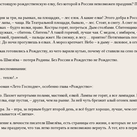
стоящую рождественскую елку, без которой в России невозможен праздник? Пам
я за три, на рынках, на площадях, – лес елок. А какие елки! Этого добра в Рос
 лапы, – чаща. На Театральной площади, бывало, – лес. Стоят, в снегу. А снег по
ках – будто волки, право. Костры горят, погреться. Дым столбами. Сбитенщики 
дужках, – сбитень. Сбитень? А такой горячий, лучше чая. С медом, с имбирем, 
такой, граненый, – пальцы жжет. На снежку, в лесу… приятно! Потягиваешь поне
 До ночи прогуляешь в елках. А мороз крепчает. Небо – в дыму – лиловое, в огн
как готовились к Рождеству, из чего варили кутью, почему её ставили на сено 
рь Шмелёва – потеря Родины. Без России и Рождество не Рождество.
 воспоминании:
 тепло!..»
роман «Лето Господне», особенно глава «Рождество»:
о. Пахнет натертыми полами, мастикой, елкой. Лампы не горят, а все лампадки.
лка, еще пустая, – другая, чем на рынке. За ней чуть брезжит алый огонек лампа
ра. За – втра, за первым будет второй день, и всё будет хорошо, лучше, чем с
азывается «Святки».
ние к личности писателя Шмелёва, есть страницы его жизни, о которых не хоч
о мы празднуем, что так легко потерять и невозможно вернуть. А тот, кто в пе