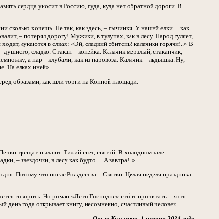
ять сердца уносит в Россию, туда, куда нет обратной дороги. В
сии сколько хочешь. Не так, как здесь, – тычинки. У нашей елки… как
валит, – потерял дорогу! Мужики, в тулупах, как в лесу. Народ гуляет,
ходят, аукаются в елках: «Эй, сладкий сбитень! калачики горячи!..» В
– душисто, сладко. Стакан – копейка. Калачик мерзлый, стаканчик,
множку, а пар – клубами, как из паровоза. Калачик – льдышка. Ну,
е. На елках иней».
перед образами, как шли торги на Конной площади.
 Печки трещат-пылают. Тихий свет, святой. В холодном зале
дки, – звездочки, в лесу как будто… А завтра!..»
егодня. Потому что после Рождества – Святки. Целая неделя праздника.
ется говорить. Но роман «Лето Господне» сто́ит прочитать – хотя
рвый день года открывает книгу, несомненно, счастливый человек.
Ольга Кузьмина. 1 января 2024 года