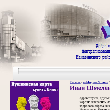
Главная
/
неМодное Чтение
Иван Шмелёв.
Здравствуйте, друзья!
хорошо выспались, ле
здорового образа жиз
Нового года. Потом п