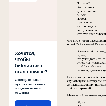
Помните?
Вы говорили:
«Джек Лондон,
деньги,
любовь,
страсть», –
а я одно видел:
вы – Джоконда,
которую надо украсть
Что такое потом рассуждение
новый Рай на земле? Важно л
Всемогущий, ты выду
Хочется,
сделал,
чтобы
что у каждого есть го
отчего ты не выдумал
библиотека
чтоб было без мук
целовать, целовать, ц
стала лучше?
Вся поэма пронизана болью и
Сообщите, какие
стучать пульс. Метафоры, н
нужны изменения и
думаешь, как он при помощи 
получите ответ о
тобой и картиной.
решении
Маяковский, несомненно, мог
Эй, вы!
Небо!