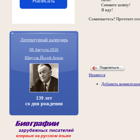
Написать
Снимите шляпу!
Я иду!
Сомневаетесь? Прочтите его
Литературный календарь
08 Августа 2026
Шмуэль Йосеф Агнон
Поделиться…
Нравится
Добавить комментар
139 лет
со дня рождения