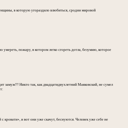
женщины, в которую угораздило влюбиться, сродни мировой
 умереть, пожару, в котором легко сгореть дотла, безумию, которое
дит замуж!!! Никто так, как двадцатидвухлетний Маяковский, не сумел
т:
 кровати», и вот они уже скачут, беснуются. Человек уже себе не