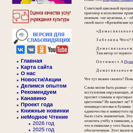
Советской школьной програм
приговор в исполнение приве
нежным: «не мужчина, а – о
своей пьесе «Кремлёвские к
«Д а м а с в я з а н 
З а б е л и н а. Что-
Д а м а с в я з а н ь
Там автор от первог
Главная
О п т и м и с т. А
Пуш
Карта сайта
Д а м а с в я з а н ь
О нас
Новости/Акции
Что тут можно сказать? Пож
Делимся опытом
Слова могли быть разные – с
Рекомендуем
исступления окружающих, ког
просвет стаканы и протирал
Канавино
цветочник? Не кашляет ли? Н
Проект года
ненавидел иголки и булавки.
Книжные новинки
одиночества и замкнутого пр
было стать знаменитым. Это 
неМодное Чтение
оплатить учёбу в гимназии, 
2026 год
что в гимназии у того была
2025 год
обеспеченным. Этот вызов п