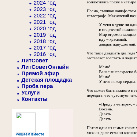
2024 год
воплотились позже в четыре
2023 год
Поэма, ставшая манифестом 
2022 год
катастрофе. Маяковский назы
2021 год
У меня в душе ни одн
2020 год
и старческой нежност
2019 год
Мир огромив мощью г
иду – красивый,
2018 год
двадцатидвухлетний.
2017 год
Что такое двадцать два года
2016 год
заставляет восстать и поднят
ЛитСовет
ЛитСоветОнлайн
Мама!
Ваш сын прекрасно б
Прямой эфир
Мама!
Детская площадка
У него пожар сердца.
Проба пера
Что может быть важного в эт
Услуги
передать, что чувствует чело
Контакты
«Приду в четыре», – 
Восемь.
Девять.
Десять.
Потом одна из самых ярких м
хозяин, даже если он внешне
Решаем вместе