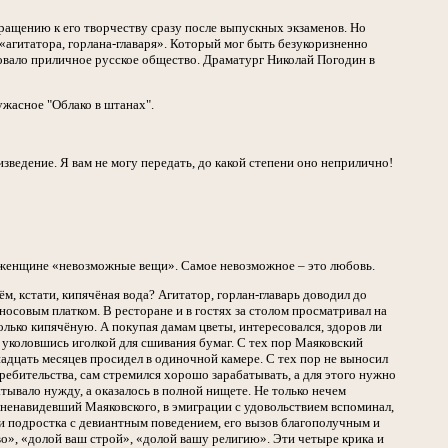
ащению к его творчеству сразу после выпускных экзаменов. Но
 «агитатора, горлана-главаря». Который мог быть безукоризненно
ровало приличное русское общество. Драматург Николай Погодин в
 ужасное "Облако в штанах".
роизведение. Я вам не могу передать, до какой степени оно неприлично!
ет женщине «невозможные вещи». Самое невозможное – это любовь.
м, кстати, кипячёная вода? Агитатор, горлан-главарь доводил до
осовым платком. В ресторане и в гостях за столом просматривал на
лько кипячёную. А покупая дамам цветы, интересовался, здоров ли
, уколовшись иголкой для сшивания бумаг. С тех пор Маяковский
ннадцать месяцев просидел в одиночной камере. С тех пор не выносил
ребительства, сам стремился хорошо зарабатывать, а для этого нужно
тывало нужду, а оказалось в полной нищете. Не только нечем
о ненавидевший Маяковского, в эмиграции с удовольствием вспоминал,
ли подростка с девиантным поведением, его вызов благополучным и
о», «долой ваш строй», «долой вашу религию». Эти четыре крика и