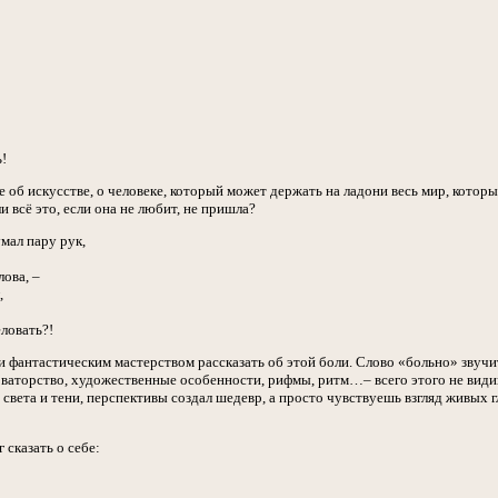
!
 об искусстве, о человеке, который может держать на ладони весь мир, который
и всё это, если она не любит, не пришла?
мал пару рук,
лова, –
,
еловать?!
 фантастическим мастерством рассказать об этой боли. Слово «больно» звучит
оваторство, художественные особенности, рифмы, ритм…– всего этого не видиш
света и тени, перспективы создал шедевр, а просто чувствуешь взгляд живых гл
 сказать о себе: