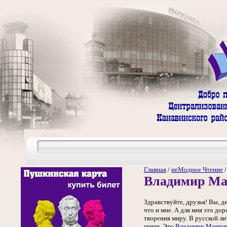
Главная
/
неМодное Чтение
Владимир Ма
Здравствуйте, друзья! Вы, д
что и мне. А для мня это дор
творения миру. В русской л
гения. Это
Владимир Маяков