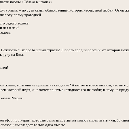
 части поэмы «Облако в штанах».
футуризма, – по сути самая обыкновенная история несчастной любви. Отказ 
вал эту поэму трагедией.
ого седого волоса,
и нет в ней!
олоса,
? Нежность? Скорее бешеная страсть! Любовь сродни болезни, от которой можно
ь руку на Бога.
олен!
ой жизни, если она не пришла на свидание? А потом и вовсе заявила, что выхо
век, который ждёт, и не хочет понять очевидное: его не любят, к нему не приду
сказала Мария.
етафор про нервы, которые один за другим начинают спрыгивать «как больной с
 спокоен, им владеет только одна мысль: