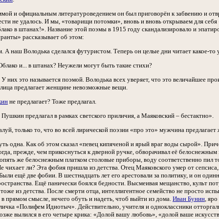
мой и официальным литературоведением он был приговорён к забвению и отвр
сти не удалось. И мы, «товарищи потомки», вновь и вновь открываем для себя
блако в штанах!». Название этой поэмы в 1915 году скандализировало и эпати
уранты» рассказывает об этом:
ь е м. А наш Володька сделался футуристом. Теперь он целые дни читает какое-то
о? Облако и... в штанах? Неужели могут быть такие стихи?
 е м. У них это называется поэмой. Володька всех уверяет, что это величайшее п
о лица предлагает женщине невозможные вещи.
кин
не предлагает? Тоже предлагал.
 е м. Пушкин предлагал в рамках светского приличия, а Маяковский – бестактно».
алуй, только то, что во всей лирической поэзии «про это» мужчина предлага
уть одна. Как об этом сказал «певец кипяченой и ярый враг воды сырой». Причё
да, прежде, чем прикоснуться к дверной ручке, обворачивал её белоснежным н
 опять же белоснежным платком столовые приборы, воду соответственно пил то
е чихает ли? Эта фобия пришла из детства. Отец Маяковского умер от сепсиса
 Были ещё две фобии. В шестнадцать лет его арестовали за политику, и он оди
остранства. Ещё панически боялся бедности. Высмеивая мещанство, культ пот
тоже из детства. После смерти отца, интеллигентное семейство не просто испы
а в прямом смысле, нечего обуть и надеть, чтоб выйти из дома.
Иван Бунин
, яр
 кличка «Полифем Идиотыч». Действительно, учителя и одноклассники отторга
озже вылился в его четыре крика: «Долой вашу любовь», «долой ваше искусств