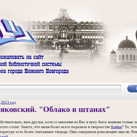
/
2023 год
яковский. "Облако в штанах"
ействительно, мои друзья, хотя со многими из Вас я могу быть знакома только з
огого стоит. Знаете, что меня более всего поразило в творчестве
Кафки
? То, чт
итературе есть более эпатажные творцы. Они совершили революцию мысли. Рев
ский
.